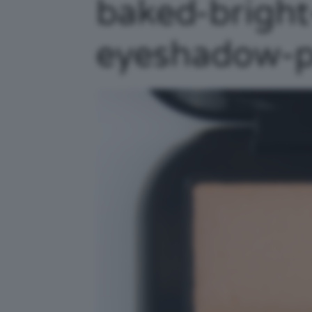
baked-bright
eyeshadow-pa