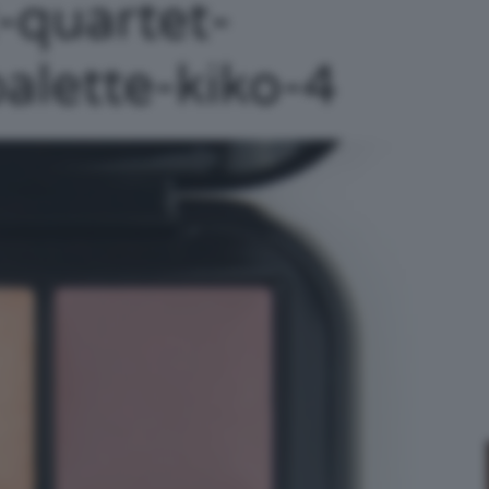
-quartet-
/
lette-kiko-4
Tutto
su
Trucco,