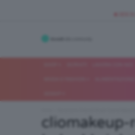
🥥 NEW IN
Accedi
alla community
SHOP
ISCRIVITI
LAVORA CON NOI
MODA E FASHION
ALIMENTAZIONE 
GOSSIP
Home
Recensione Ombretti Bright Quartet Baked 
cliomakeup-