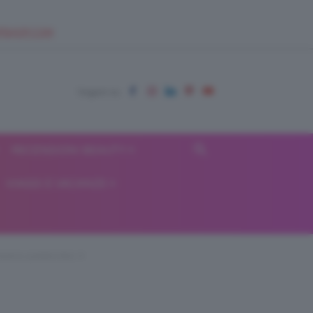
EUPSHOP.COM
RECENSIONI BEAUTY
VIAGGI E VACANZE
hadow-palette-kiko-4