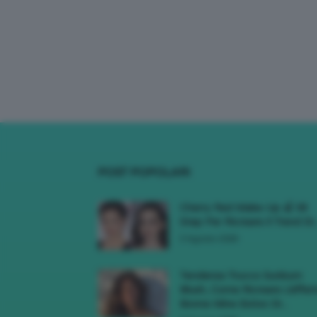
POST POPOLARI
Cherry Red Make-Up 🍒 Gli
Step Per Ricreare Il Trend Di..
3 Agosto 2026
Tendenza Trucco Sunburn
Blush, Come Ricreare L’effet
Bonne Mine Estivo Di...