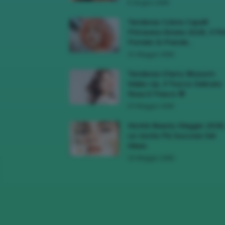
6 Giugno 2026
Tendenze Colore Capelli
Primavera Estate 2026, Il Pi
Pomelo Si Prende...
31 Maggio 2026
Tendenza Cherry Blossom
Make-Up, Il Trucco Delicato
Rosa E Fresco 🌸
23 Maggio 2026
Novità Beauty Maggio 2026
Le Uscite Più Succose Del
Mese
16 Maggio 2026