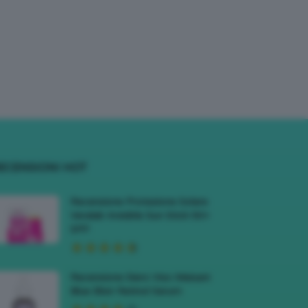
ECENSIONI HOT
Recensione Protezione Solare
Veralab Invisible Sun Stick 50+
SPF
Recensione Siero Viso Meisani
Blue Elixir Retinol Serum