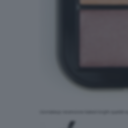
cliomakeup-recensione-baked-bright-quartet-e