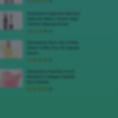
Recensione Mascara Marrone
Deborah Milano Instant Maxi
Volume Mascara Brown
Recensione Siero Viso D’Alba
White Truffle First Oil Capsule
Serum
Recensione Patches Occhi
Biodance Collagen Peptide
Eye Patches