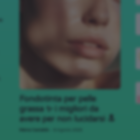
nk
,
Fondotinta per pelle
grassa ✨ i migliori da
avere per non lucidarsi 🔝
-
Mena Castaldo
6 Agosto 2026