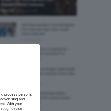
Massimiliano Caiazzo
-
TeamClio
6 Agosto 2026
Abiti Monospalla, Il Trend Elegante
Che Valorizza Ogni Stile: Scopri
Come Abbinarli
6 Agosto 2026
15 Prodotti Per Lo Styling Per I
Capelli Corti E Cortissimi 💇🏻‍♀️
6 Agosto 2026
Honey Nails, Le Unghie Giallo Miele
Che Dominano L’estate: Foto E Idee
Nail Art
6 Agosto 2026
Vestiti Lingerie Estate 2026, I
and process personal
Modelli Freschi E Cool Da Avere
 advertising and
Nell’armadio
ent. With your
through device
6 Agosto 2026