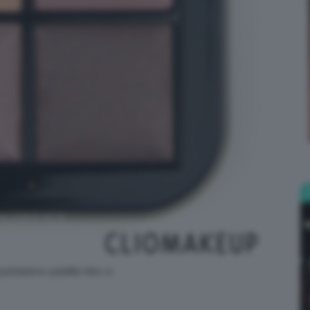
Bellezza
e
Makeup
yeshadow-palette-kiko-4