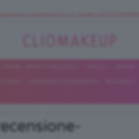
 SuperStrucco e SuperMousse Cocco Tiarè 🌺 ➡️ VAI SU CLIOMAK
FORUM
BEAUTY E BELLEZZA
CAPELLI
UNGHIE
ClioMakeUp
E DIETA
GRAVIDANZA E MATERNITÀ
RELAZIONI
Blog
Eyeshadow Palette Kiko
cliomakeup-recensione-baked-bright-quartet-eyes
recensione-