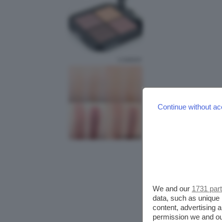
Continue without ac
We and our
1731 par
data, such as unique 
content, advertising
permission we and o