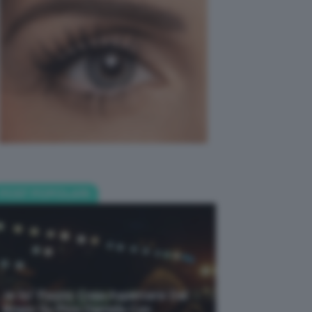
POST POPOLARI
Je So’ Pazzo: Cosa Aspettarsi Dal
Biopic Su Pino Daniele Con