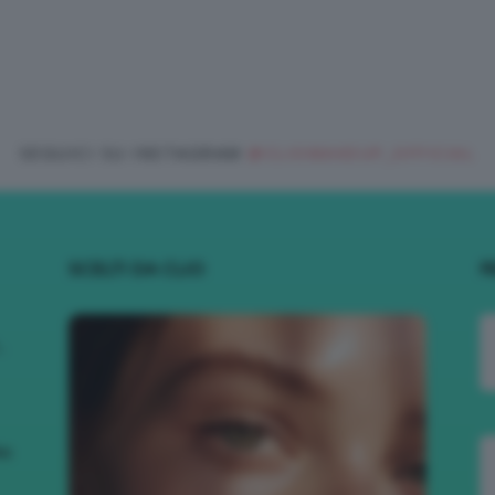
SEGUICI SU INSTAGRAM
@CLIOMAKEUP_OFFICIAL
SCELTI DA CLIO
R
.
to