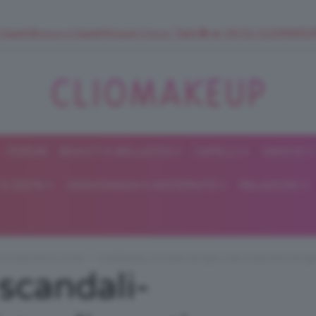
 SuperStrucco e SuperMousse Cocco Tiarè 🌺 ➡️ VAI SU CLIOMAK
FORUM
BEAUTY E BELLEZZA
CAPELLI
UNGHIE
ClioMakeUp
E DIETA
GRAVIDANZA E MATERNITÀ
RELAZIONI
Blog
i e tradimenti a corte!
ClioMakeUp-scandali-famiglie-reali-tradimenti-intrigh
scandali-