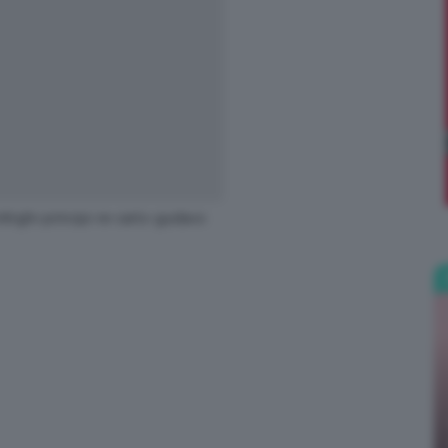
Bellezza
trighi-principi-re-carlo-gustavo
e
Makeup