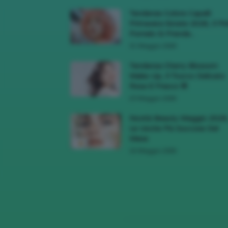
Tendenze Colore Capelli
Primavera Estate 2026, Il Pi
Pomelo Si Prende...
31 Maggio 2026
Tendenza Cherry Blossom
Make-Up, Il Trucco Delicato
Rosa E Fresco 🌸
23 Maggio 2026
Novità Beauty Maggio 2026
Le Uscite Più Succose Del
Mese
16 Maggio 2026