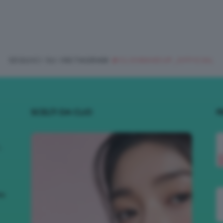
SEGUICI SU INSTAGRAM
@CLIOMAKEUP_OFFICIAL
SCELTI DA CLIO
R
.
to