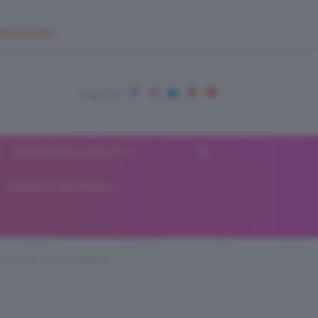
EUPSHOP.COM
RECENSIONI BEAUTY
VIAGGI E VACANZE
i-principi-re-carlo-gustavo