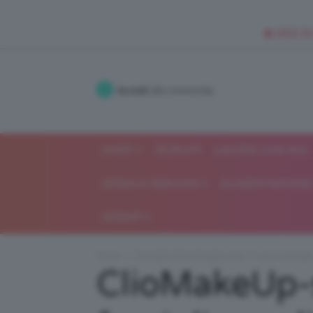
🥥 NEW IN
Accedi
alla community
SHOP
ISCRIVITI
LAVORA CON NOI
MODA E FASHION
ALIMENTAZIONE 
GOSSIP
Home
Scandali delle famiglie reali: 7 casi di intrigh
ClioMakeUp-