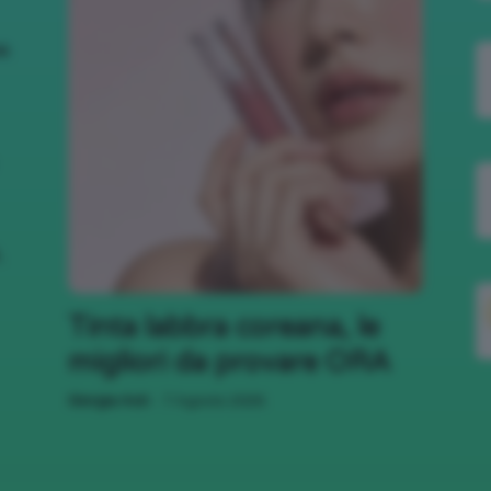
nk
,
Tinta labbra coreana, le
migliori da provare ORA
-
Giorgia Asti
7 Agosto 2026