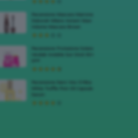
Recensione Mascara Marrone
Deborah Milano Instant Maxi
Volume Mascara Brown
Recensione Protezione Solare
Veralab Invisible Sun Stick 50+
SPF
Recensione Siero Viso D’Alba
White Truffle First Oil Capsule
Serum