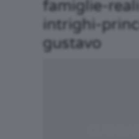
famiglie-real
intrighi-princ
gustavo