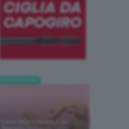
POST POPOLARI
Creme Mani Protettive ✨ 12
Riparatrici Da Provare Contro