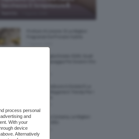
Secchezza E Screpolature🔝
-
TeamClio
7 Agosto 2026
Profumi Al Limone 🍋 Le Migliori
Fragranze Da Provare Subito
7 Agosto 2026
Borse Di Paglia Estate 2026, Quali
Portarsi In Spiaggia Per Essere Chic
E Comode
7 Agosto 2026
La French Pedicure In Estate È La
Nail Art Più Elegante E Trendy Per I
Nostri Piedini
7 Agosto 2026
and process personal
 advertising and
Tinta Labbra Coreana, Le Migliori
ent. With your
Da Provare ORA
through device
7 Agosto 2026
above. Alternatively