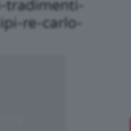
i-tradimenti-
/
ipi-re-carlo-
Tutto
su
Trucco,