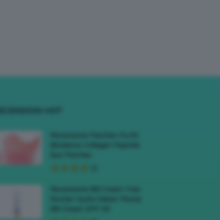
ECENSIONI HOT
Recensione Patches Occhi
Biodance Collagen Peptide
Eye Patches
Recensione BB Cream Yves
Rocher Hydra Water-Plump
BB Cream SPF 50