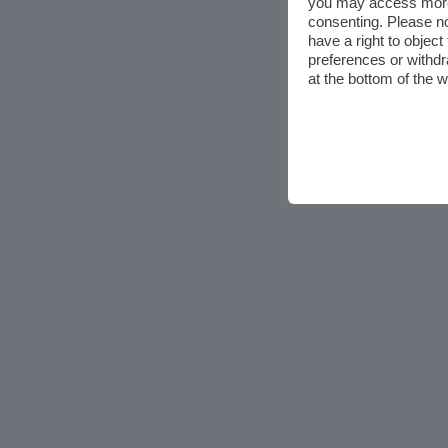
you may access more 
consenting. Please no
have a right to objec
preferences or withdr
at the bottom of the 