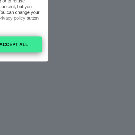
 or to refuse
consent, but you
. You can change your
privacy policy
button
ACCEPT ALL