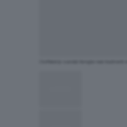
ClioMakeUp-scandali-famiglie-reali-tradimenti-in