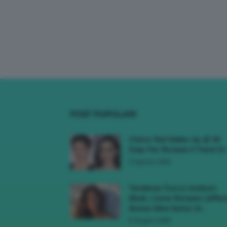
POST POPOLARI
Cherry Red Make-Up 🍒 Gli
Step Per Ricreare Il Trend Di..
3 Agosto 2026
Tendenza Trucco Sunburn
Blush, Come Ricreare L’effet
Bonne Mine Estivo Di...
6 Giugno 2026