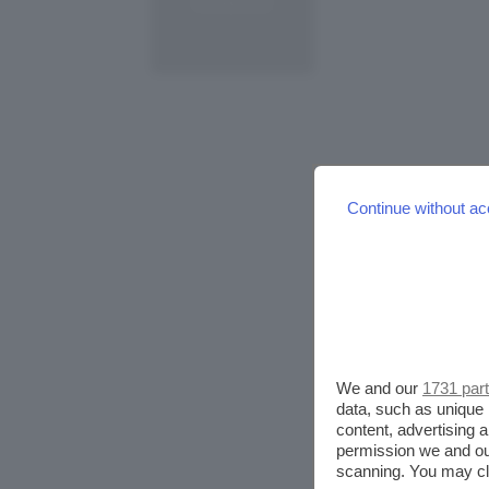
Continue without ac
We and our
1731 par
data, such as unique 
content, advertising
permission we and o
scanning. You may cl