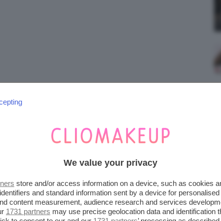
;)
cepting
We value your privacy
tners
store and/or access information on a device, such as cookies 
identifiers and standard information sent by a device for personalised
 and content measurement, audience research and services developm
ur
1731 partners
may use precise geolocation data and identification 
ick to consent to our and our
1731 partners
’ processing as described 