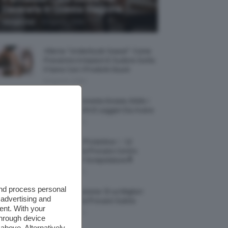
Decorarla In Questa Stagione
-
Giorgia Asti
8 Agosto 2026
Allerta “Underboob Sweat”: Come
Prevenire Irritazioni E Sudore Sotto
Il Seno Con I Prodotti Giusti
8 Agosto 2026
Borse All’uncinetto Estate 2026, I
Modelli Freschi E Leggeri Da Avere
8 Agosto 2026
Creme Mani Protettive ✨ 12
Riparatrici Da Provare Contro
Secchezza E Screpolature🔝
7 Agosto 2026
and process personal
Profumi Al Limone 🍋 Le Migliori
 advertising and
Fragranze Da Provare Subito
ent. With your
7 Agosto 2026
through device
above. Alternatively