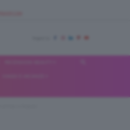
EUPSHOP.COM
RECENSIONI BEAUTY
VIAGGI E VACANZE
i-principi-re-ferguson