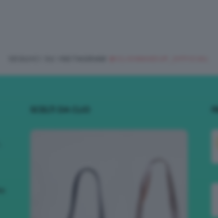
SEGUICI SU INSTAGRAM
@CLIOMAKEUP_OFFICIAL
SCELTI DA CLIO
R
.
to