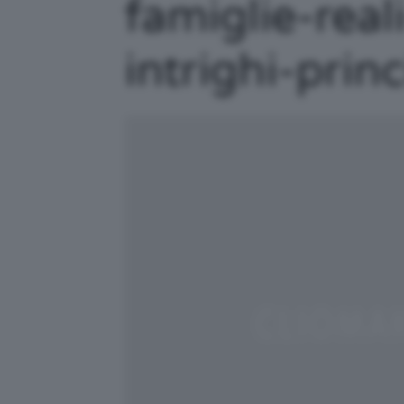
famiglie-real
intrighi-prin