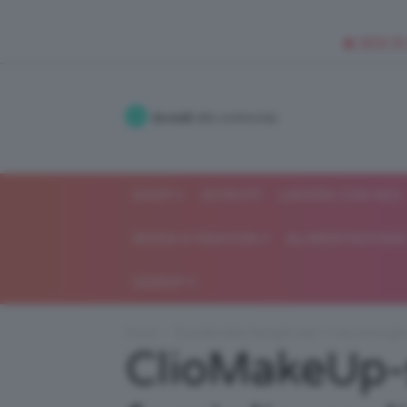
🥥 NEW IN
Accedi
alla community
SHOP
ISCRIVITI
LAVORA CON NOI
MODA E FASHION
ALIMENTAZIONE 
GOSSIP
Home
Scandali delle famiglie reali: 7 casi di intrigh
ClioMakeUp-