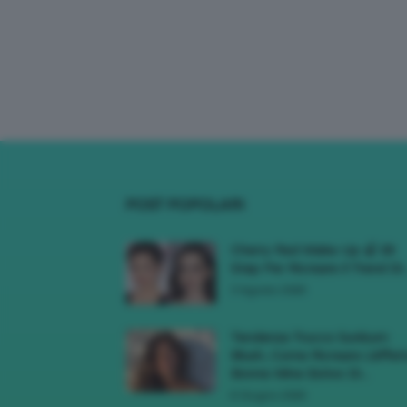
POST POPOLARI
Cherry Red Make-Up 🍒 Gli
Step Per Ricreare Il Trend Di..
3 Agosto 2026
Tendenza Trucco Sunburn
Blush, Come Ricreare L’effet
Bonne Mine Estivo Di...
6 Giugno 2026