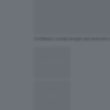
ClioMakeUp-scandali-famiglie-reali-tradimenti-in