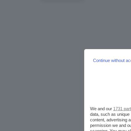
Continue without ac
We and our
1731 par
data, such as unique 
content, advertising
permission we and o
scanning. You may cl