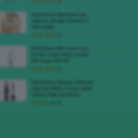
Recensione Maschera Viso
Sephora Idrogel Vitamina C
Glow Mask
Recensione BB Cream Yves
Rocher Hydra Water-Plump
BB Cream SPF 50
Recensione Mascara Marrone
Deborah Milano Instant Maxi
Volume Mascara Brown