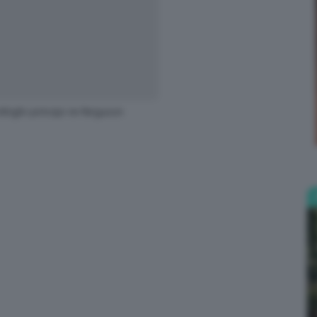
Bellezza
trighi-principi-re-ferguson
e
Makeup