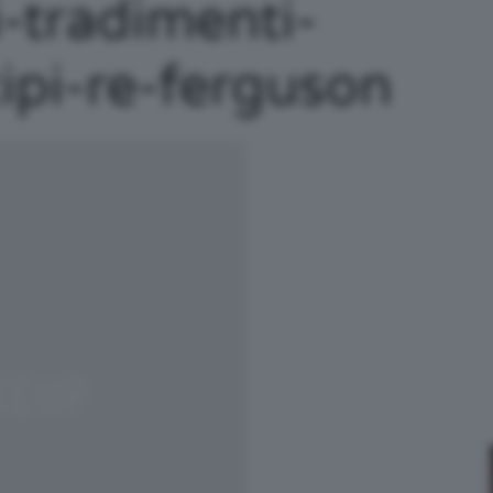
i-tradimenti-
/
cipi-re-ferguson
Tutto
su
Trucco,