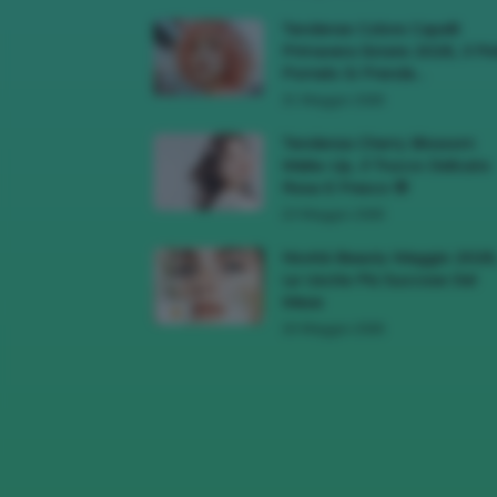
Tendenze Colore Capelli
Primavera Estate 2026, Il Pi
Pomelo Si Prende...
31 Maggio 2026
Tendenza Cherry Blossom
Make-Up, Il Trucco Delicato
Rosa E Fresco 🌸
23 Maggio 2026
Novità Beauty Maggio 2026
Le Uscite Più Succose Del
Mese
16 Maggio 2026