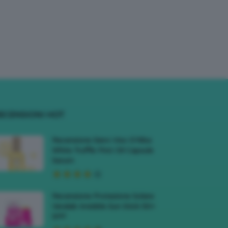
ECENSIONI HOT
Recensione Siero Viso D’Alba
White Truffle First Oil Capsule
Serum
Recensione Protezione Solare
Veralab Invisible Sun Stick 50+
SPF