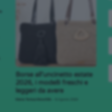
nk
,
Borse all’uncinetto estate
2026, i modelli freschi e
leggeri da avere
-
Maria Teresa Moschillo
8 Agosto 2026