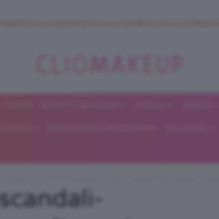
 SuperStrucco e SuperMousse Cocco Tiarè 🌺 ➡️ VAI SU CLIOMAK
FORUM
BEAUTY E BELLEZZA
CAPELLI
UNGHIE
ClioMakeUp
E DIETA
GRAVIDANZA E MATERNITÀ
RELAZIONI
Blog
i e tradimenti a corte!
ClioMakeUp-scandali-famiglie-reali-tradimenti-intrigh
scandali-