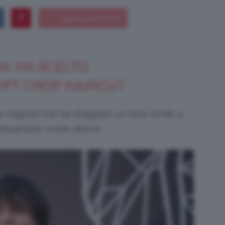
Bellezza
K HA SCELTO
OFT CROP HAIRCUT
e regista) che ha sfoggiato un look simile a
e
influenzato molte donne.
Makeup