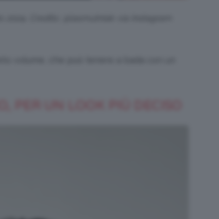
o 2024. Credits: @lasmutniak via Instagram
reto volume, che può tenere a bada con un
, PER UN LOOK PIÙ DECISO