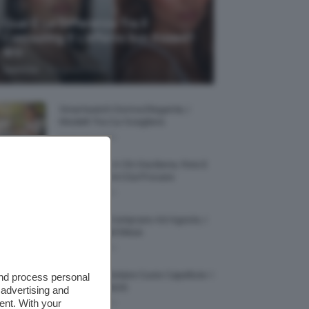
Qual È La Differenza Tra Il
Contouring E L’effetto Sun Kissed?
🌞✨
-
TeamClio
5 Agosto 2026
Smartwatch Donna Elegante, I
Modelli Tra Cui Scegliere
5 Agosto 2026
Smalto Lilla: A Chi Sta Bene, Foto E
Idee Di Nail Art Da Provare
5 Agosto 2026
Profumi Da Comprare Ad Agosto, I
Più Buoni Del Mese
5 Agosto 2026
Protezione Solare Cuoio Capelluto: I
and process personal
Migliori Prodotti
 advertising and
ent. With your
5 Agosto 2026