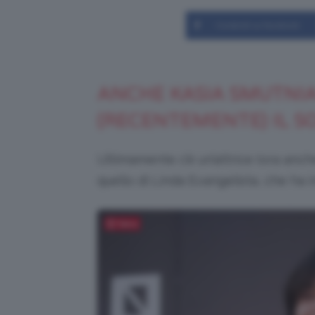
Condividi su Facebook
ANCHE KASIA SMUTNIA
(RECENTEMENTE) IL S
Ultimamente c’è un’attrice (ora anch
quello di Linda Evangelista, che ha 
Salva