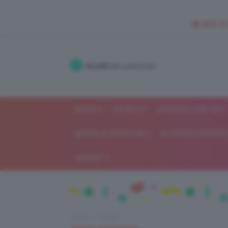
🥥 NEW IN
Accedi
alla community
SHOP
ISCRIVITI
LAVORA CON NOI
MODA E FASHION
ALIMENTAZIONE 
GOSSIP
Home
Capelli