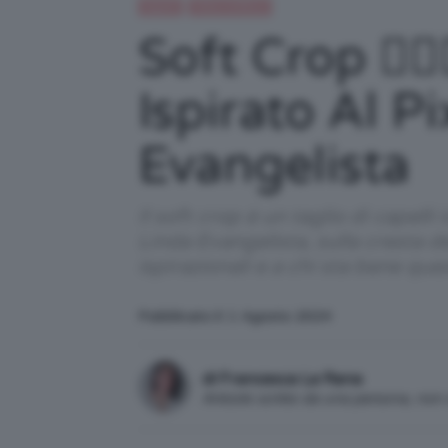
Capelli
TAGLI CAPELLI
Soft Crop 💇🏼‍
Ispirato Al P
Evangelista
Il soft crop è un taglio di capel
Linda Evangelista, sulla cresta de
ispirazionali e a chi sta bene que
Pubblicato il: 1 Agosto 2024
di Francesca La Rana
Articolo scritto da una persona, no