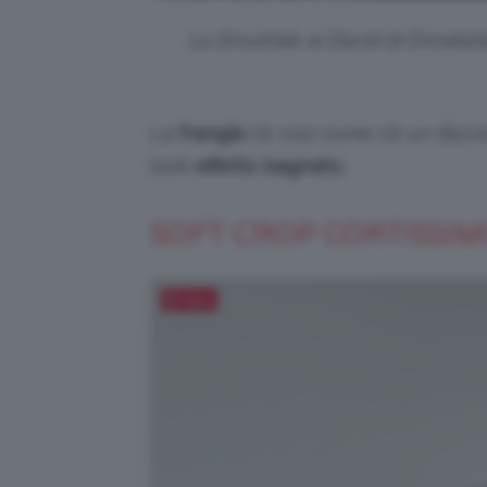
La Smutniak ai David di Donatell
La
frangia
c’è così come c’è un disc
look
effetto bagnato.
SOFT CROP CORTISSIMO
Salva