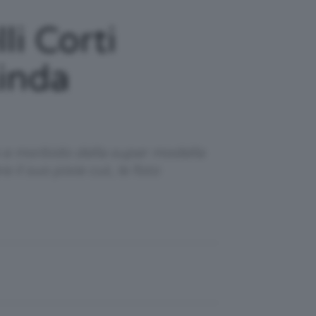
lli Corti
Linda
to e morbido della super modella
 il suo pixie cut, le foto