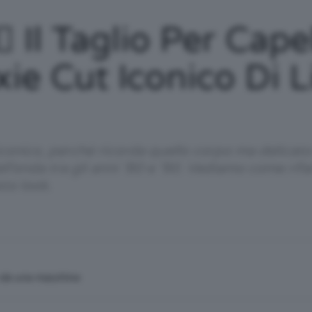
/
♀️ Il Taglio Per Cape
ixie Cut Iconico Di 
Tutto
li iconico, perché ricorda quello corpo ma delica
ll’onda tra gli anni ’80 e ’90. Vediamo come rifare
sto look.
su
n da una macchina
Trucco,