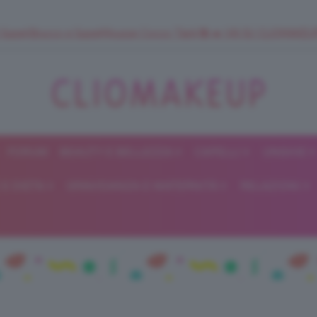
 SuperStrucco e SuperMousse Cocco Tiarè 🌺 ➡️ VAI SU CLIOMAK
FORUM
BEAUTY E BELLEZZA
CAPELLI
UNGHIE
ClioMakeUp
E DIETA
GRAVIDANZA E MATERNITÀ
RELAZIONI
Blog