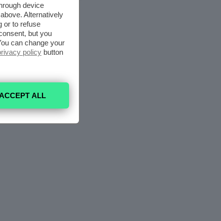
through device
above. Alternatively
 or to refuse
consent, but you
. You can change your
privacy policy
button
ACCEPT ALL