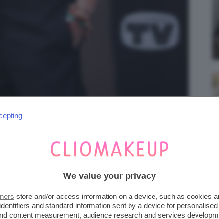
cepting
rti. Credits: @lasmutniak via Instagram
We value your privacy
ma oramai italiana d’adozione, che qualche
ga chioma per preferire un
taglio corto
,
tners
store and/or access information on a device, such as cookies 
identifiers and standard information sent by a device for personalised
si stili, anche quello più
mascolino.
 and content measurement, audience research and services developm