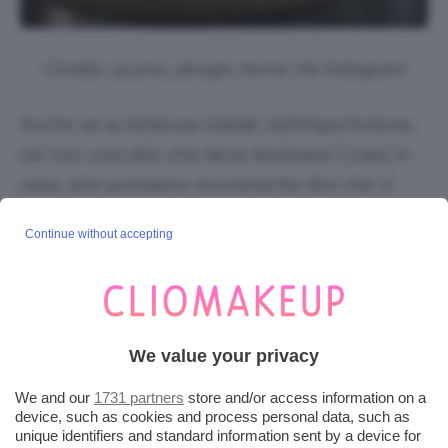
Credits: @yana_design_home Via Instagram
Anche se la bellezza risiede nell’imperfezione,
ciò non vuol dire che deve dominare il caos in
casa, anzi possiamo sicuramente dire che si
tratta del contrario!
Continue without accepting
Salva
We value your privacy
We and our
1731 partners
store and/or access information on a
device, such as cookies and process personal data, such as
unique identifiers and standard information sent by a device for