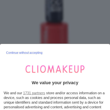
Continue without accepting
Rimmel London, Smalto Unghie 60 Seconds
Super Shine nel colore 300 Glaston-Berry.
We value your privacy
Prezzo: 2,70€ su amazon.it
We and our
1731 partners
store and/or access information on a
device, such as cookies and process personal data, such as
*** Prezzi e disponibilità dei prodotti possono
unique identifiers and standard information sent by a device for
personalised advertising and content, advertising and content
essere suscettibili a variazioni. Il post contiene