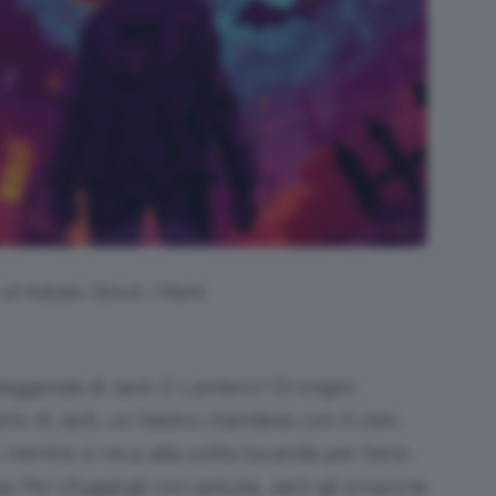
o di Adobe Stock | Mark
 leggenda di Jack O’ Lantern? Di origini
io di Jack, un fabbro irlandese con il vizio
, mentre si reca alla solita locanda per bere,
a. Per sfuggirgli con astuzia, Jack gli propone