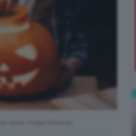
;)
dobe Stock | Sergey Peterman