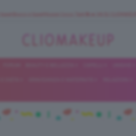
 SuperStrucco e SuperMousse Cocco Tiarè 🌺 ➡️ VAI SU CLIOMAK
FORUM
BEAUTY E BELLEZZA
CAPELLI
UNGHIE
ClioMakeUp
E DIETA
GRAVIDANZA E MATERNITÀ
RELAZIONI
Blog