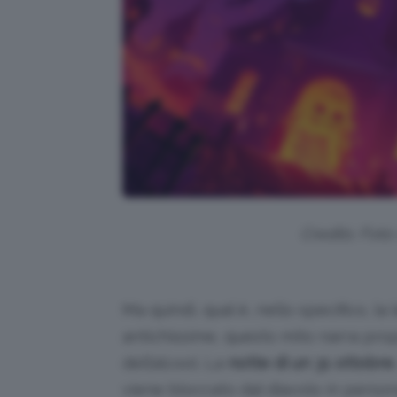
Credits: Fot
Ma quindi, qual è, nello specifico, la
antichissime, questo mito narra propr
dell’alcool. La
notte di un 31 ottobre
viene bloccato dal diavolo in person