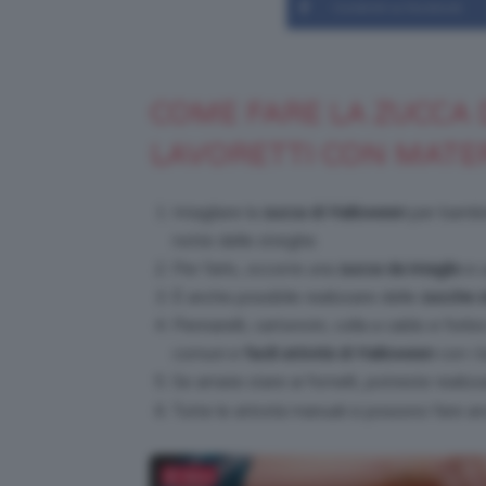
Condividi su Facebook
COME FARE LA ZUCCA 
LAVORETTI CON MATER
Intagliare la
zucca di Halloween
per bambini
notte delle streghe.
Per farlo, occorre una
zucca da intaglio
e u
È anche possibile realizzare delle
zucche s
Pennarelli, cartoncini, colla a caldo e forb
comuni e
facili
attività di Halloween
con i 
Se amate stare ai fornelli, potreste realiz
Tutte le attività manuali si possono fare 
Salva