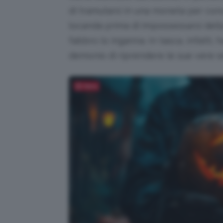
di tramutarsi in una moneta per con
locanda prima di impossessarsi della
fabbro lo inganna. In tasca, infatti
demonio di riprendere le sue vere se
Salva