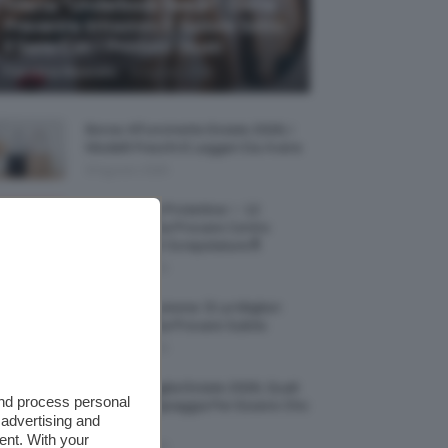
Allerta “Underboob Sweat”: Come
Prevenire Irritazioni E Sudore Sotto
Il Seno Con I Prodotti Giusti
-
Francesca Baranello
8 Agosto 2026
Borse All’uncinetto Estate 2026, I
Modelli Freschi E Leggeri Da Avere
8 Agosto 2026
Creme Mani Protettive ✨ 12
Riparatrici Da Provare Contro
Secchezza E Screpolature🔝
7 Agosto 2026
Profumi Al Limone 🍋 Le Migliori
Fragranze Da Provare Subito
7 Agosto 2026
Borse Di Paglia Estate 2026, Quali
and process personal
Portarsi In Spiaggia Per Essere Chic
 advertising and
E Comode
ent. With your
7 Agosto 2026