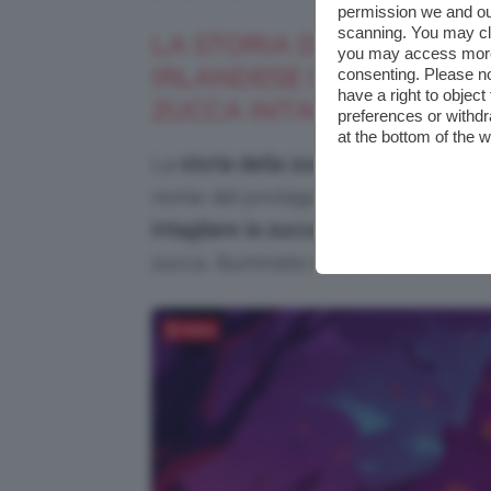
permission we and o
scanning. You may cl
LA STORIA DI JACK O’ L
you may access more 
IRLANDESE CHE HA DATO
consenting. Please no
have a right to objec
ZUCCA INTAGLIATA
preferences or withdr
at the bottom of the 
La
storia della zucca di Halloween
si
nome del protagonista di una leggend
intagliare la zucca ad Halloween
e c
zucca, illuminata da una candela, pr
Salva