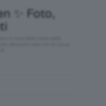
en ✨ Foto,
ti
re in vista della notte delle
r per decorare casa con la zucca.
di