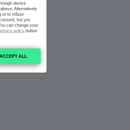
through device
above. Alternatively
 or to refuse
consent, but you
. You can change your
privacy policy
button
ACCEPT ALL