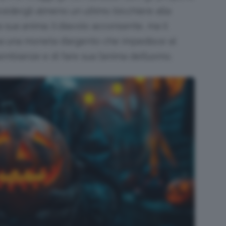
cedergli almeno un ultimo bicchiere alla
 sua anima; il diavolo acconsente, ma il
, ha una moneta d’argento che impedisce al
mbianze e di fare sua l’anima dell’uomo.