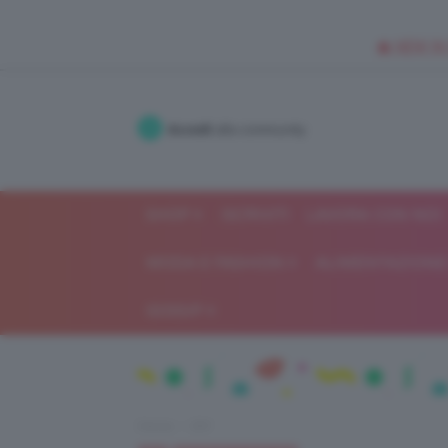
🥥 NEW IN
Accedi
alla community
SHOP
ISCRIVITI
LAVORA CON NOI
MODA E FASHION
ALIMENTAZIONE 
GOSSIP
Home
DIY