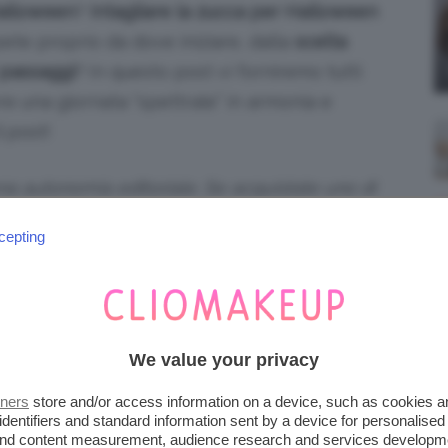
Halloween
?
Intagliare la zucca per Halloween
ete proprio da dove iniziare, dalla
scelta
passaggi
? In questo post vi forniremo tutti
ere una giornata “spettrale” in armonia e
l post!
iena autonomia editoriale. Se acquistate uno di
 una commissione.
cepting
ORIGINI E SIGNIFICATO DI
GENDARIO
We value your privacy
passo a passo
di
come si realizza
e le migliori
e, vedremo insieme perché viene scelto
tners
store and/or access information on a device, such as cookies 
identifiers and standard information sent by a device for personalised
o della festa più paurosa dell’anno.
 and content measurement, audience research and services developm