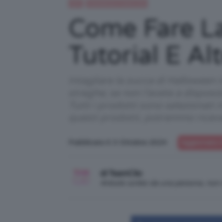
DIY
Gravidanza e maternità
Come Fare La
Tutorial E Al
Intagliare la zucca di Halloween i
streghe; se non l'avete a disposi
Tutti i prodotti sono selezionati 
questi prodotti, potremmo ricev
Pubblicato il: 3 Ottobre 2024
Aggiornato i
di TeamClio
Articolo scritto da una persona, no