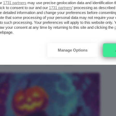
ur
1731 partners
may use precise geolocation data and identification 
ick to consent to our and our
1731 partners
’ processing as described 
ANTERN, LA LEGGENDA
detailed information and change your preferences before consenting
 VITA ALLA TRADIZIONE DELLA
te that some processing of your personal data may not require your 
t to such processing. Your preferences will apply to this website only
aw your consent at any time by returning to this site and clicking the
webpage.
 intreccia con quella di
Jack O’ Lantern
, il
a irlandese da cui è nata la tradizione di
Manage Options
on cui spesso viene indicata proprio la
otagonista del nostro post di oggi.