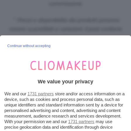
commissione.
** Prezzi e disponibilità dei prodotti possono
essere suscettibili a variazioni. Il post contiene
link affiliati ***
Continue without accepting
Ehi ragazze, dove state andando? Non
abbiamo ancora finito! A pag.2 scopriremo
come performa la
Burt’s Bees Overnight
Intensive Lip Treatment
e se vale la pena
We value your privacy
acquistarla. Ci vediamo di là!
We and our
1731 partners
store and/or access information on a
device, such as cookies and process personal data, such as
unique identifiers and standard information sent by a device for
personalised advertising and content, advertising and content
measurement, audience research and services development.
1
2
With your permission we and our
1731 partners
may use
precise geolocation data and identification through device