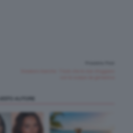
Prossimo Post
Sneakers bianche: 7 look che le star sfoggiano
con le scarpe da ginnastica
QUESTO AUTORE