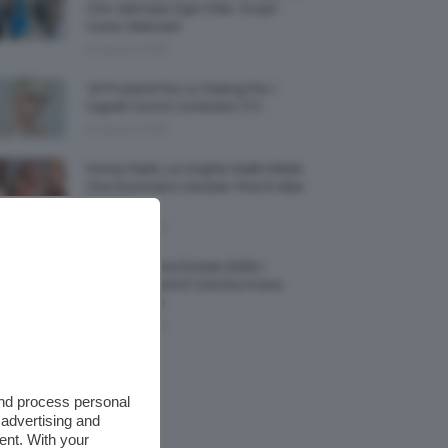
Che Valorizza Ogni Stile: Scopri
Come Abbinarli
6 Agosto 2026
15 Prodotti Per Lo Styling Per I
Capelli Corti E Cortissimi 💇🏻‍♀️
6 Agosto 2026
Honey Nails, Le Unghie Giallo Miele
Che Dominano L’estate: Foto E Idee
Nail Art
6 Agosto 2026
Vestiti Lingerie Estate 2026, I
Modelli Freschi E Cool Da Avere
Nell’armadio
6 Agosto 2026
and process personal
 advertising and
ent. With your