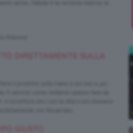
esto senso, l’ideale è la versione bianca, la
;)
ia Pinterest
TTO DIRETTAMENTE SULLA
tere il prodotto sulla mano o sul viso e
poi
ta. O ancora, come vediamo spesso fare da
sh, il correttore etc.) con le dita e poi sfumarlo
rfettamente con l’incarnato.
IPO GIUSTO