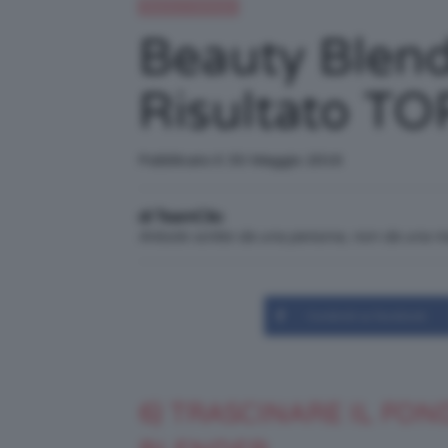
Beauty e bellezza
Beauty Blend
Risultato TO
Pubblicato il: 30 Maggio 2016
di TeamClio
Articolo scritto da una persona, non da una 
Condividi su Facebook
6) TRASCINARE IL FO