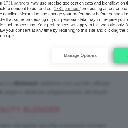
er e in generale i prodotti più scuri, che
ur
1731 partners
may use precise geolocation data and identification 
n applicatore più chiaro. Ottima anche per gli
ick to consent to our and our
1731 partners
’ processing as described 
detailed information and change your preferences before consenting
te that some processing of your personal data may not require your 
t to such processing. Your preferences will apply to this website only
aw your consent at any time by returning to this site and clicking the
 Mini. Su Sephora.it a 16,90€
webpage.
i, ad esempio nello stendere il correttore sul
Manage Options
iene consigliata anche per un
contouring
po e a
Bloterazzi
, abbiamo viso sul sito ufficiale
r
, grigia e dedicata all’applicazione del blush!
BEAUTY BLENDER
 mesi, ma quelle vecchie si possono riciclare