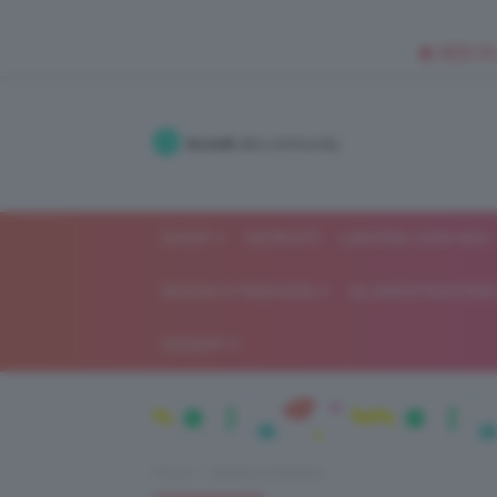
🥥 NEW IN
Accedi
alla community
SHOP
ISCRIVITI
LAVORA CON NOI
MODA E FASHION
ALIMENTAZIONE 
GOSSIP
Home
Beauty e bellezza