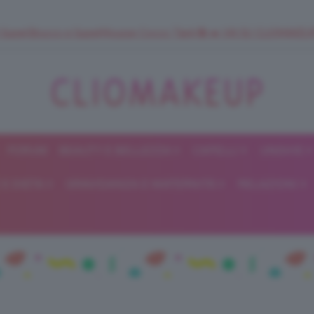
 SuperStrucco e SuperMousse Cocco Tiarè 🌺 ➡️ VAI SU CLIOMAK
FORUM
BEAUTY E BELLEZZA
CAPELLI
UNGHIE
ClioMakeUp
E DIETA
GRAVIDANZA E MATERNITÀ
RELAZIONI
Blog