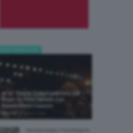
POST POPOLARI
Je So’ Pazzo: Cosa Aspettarsi Dal
Biopic Su Pino Daniele Con
Massimiliano Caiazzo
-
TeamClio
6 Agosto 2026
Abiti Monospalla, Il Trend Elegante