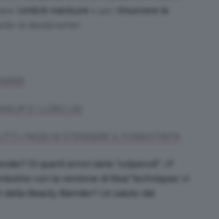
re l’
ombrè manicure
e per
rimuovere le
elle di deodorante).
ENDER
KEUP E I LORO USI
UTTI I MODI DI STENDERE IL FONDOTINTA
er? Di quanti errori siete “colpevoli” :-)?
issimo con la versione di Real Techniques: vi
i della Beauty Blender? Un saluto dal