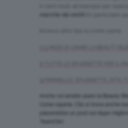
in tanti modi, ad esempio per realizza
macchie dai vestiti
(in particolare qu
Ed ecco altre tips su come usarla:
1) 5 MODI DI USARE LA BEAUTY BL
2) TUTTE LE SPUGNETTE PER IL MA
3) PENNELLO, SPUGNETTA, DITA: T
Anche voi amate usare la Beauty Blend
Come sapete, Clio si trova anche ben
piacerebbe un post sui dupe miglior
TeamClio!