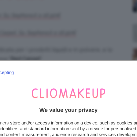
 Su Sephora.it a 16,90€
arpet. Su Sephora.it a 16,90€
icata per i prodotti liquidi e in polvere, e lo
ssa “
Red Carpet
”.
cepting
re. Su Sephora.it a 16,90€
ce dedicata a chi ha la pelle sensibile e in
 stesura di creme e prodotti viso.
We value your privacy
o. Su Sephora.it a 16,90€
tners
store and/or access information on a device, such as cookies 
identifiers and standard information sent by a device for personalised
 and content measurement, audience research and services developm