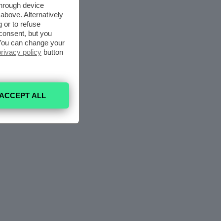
through device
above. Alternatively
 or to refuse
consent, but you
. You can change your
privacy policy
button
ACCEPT ALL