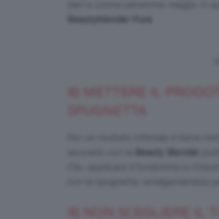
sieri e creme penetrino meglio: in qu
Beautyblender Pure
.
V
8) METTERE IL PRODO
SPUGNETTA
Per un risultato ottimale è bene met
lavorarlo con la
Beauty Blender
puli
Clio, applicare il fondotinta (o il blu
con la spugnetta, amalgamandolo pe
9) NON SCEGLIERE IL T