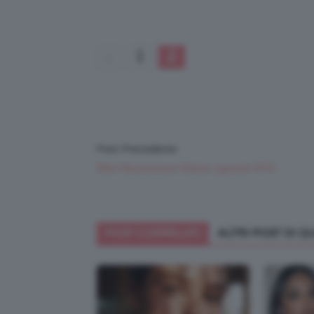
1
2
Post Precedente
Mini Recensione Matte Lipstick NYX
POST CORRELATI
ALTRI POST DI 