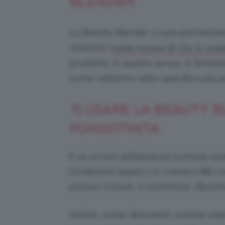
BLENDER
La Beauty Blender si usa picchiet
rotatorio (
nella review di Clio lo ve
prodotto. In questo senso, è fantas
come vedremo nello specifico più av
7) USARE LA BEAUTY B
FONDOTINTA
È un errore abbastanza comune usa
fondotinta liquidi o in crema o BB c
polveri, il blush, il correttore, l’illu
Inoltre, come dicevamo, potete usa