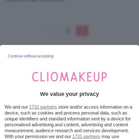
1
2
Continue without accepting
We value your privacy
We and our
1731 partners
store and/or access information on a
device, such as cookies and process personal data, such as
unique identifiers and standard information sent by a device for
personalised advertising and content, advertising and content
measurement, audience research and services development.
With your permission we and our
1731 partners
may use