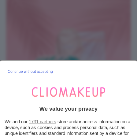
Continue without accepting
We value your privacy
Make up Eraser, Kit Tropical 7 Giorni. Prezzo:
We and our
1731 partners
store and/or access information on a
25,00€ su sephora.it
device, such as cookies and process personal data, such as
unique identifiers and standard information sent by a device for