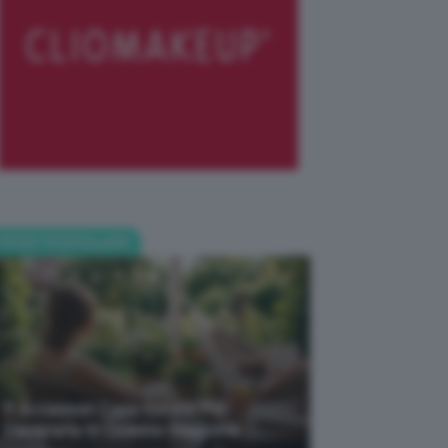
POST POPOLARI
5 Accessori Casa Estate Per
Decorarla In Questa Stagione