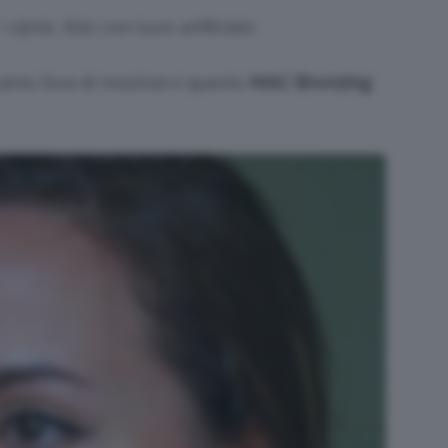
cipria, foto con luce artificiale.
amo l’ora di mostrarvi questo
MAC Bronzing