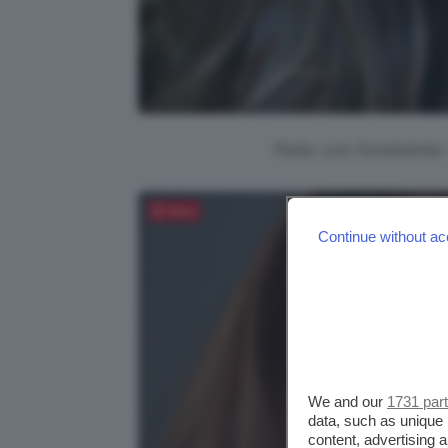
Pelle con fondotinta +
Salva
Continue without ac
We and our
1731 par
data, such as unique 
content, advertising