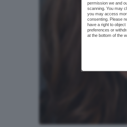
permission we and o
scanning. You may cl
you may access more 
consenting. Please no
have a right to objec
preferences or withdr
at the bottom of the 