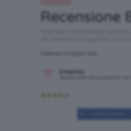
Recensioni beauty
Recensione 
Incarnato naturalmente scolpito
del TeamClio? Scopritelo con noi
Pubblicato il: 9 Agosto 2022
di TeamClio
Articolo scritto da una persona, no
Condividi su Facebook