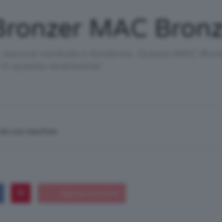
/
Bronzer MAC Bron
, texture morbida e fondente. Questo MAC Bron
 in questa recensione!
Tutto
n da una macchina
su
Trucco,