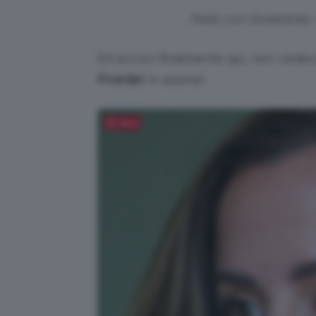
Pelle con fondotinta + 
Ed eccoci finalmente qui, non vedev
Powder
in azione!
Salva