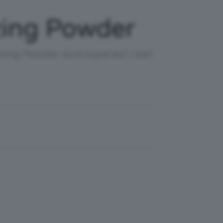
zing Powder
zing Powder avrà superato i test