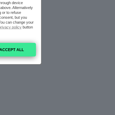
through device
above. Alternatively
 or to refuse
consent, but you
. You can change your
privacy policy
button
ACCEPT ALL