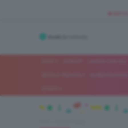
🥥 NEW IN
Accedi
alla community
SHOP
ISCRIVITI
LAVORA CON NOI
MODA E FASHION
ALIMENTAZIONE 
GOSSIP
Home
Recensioni beauty