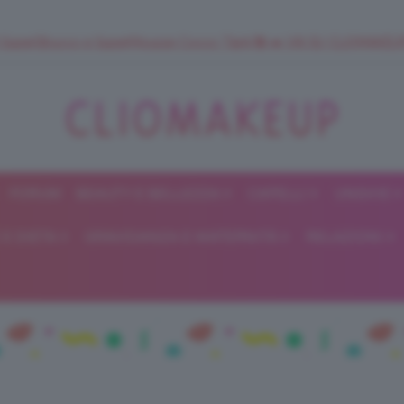
 SuperStrucco e SuperMousse Cocco Tiarè 🌺 ➡️ VAI SU CLIOMAK
FORUM
BEAUTY E BELLEZZA
CAPELLI
UNGHIE
ClioMakeUp
E DIETA
GRAVIDANZA E MATERNITÀ
RELAZIONI
Blog