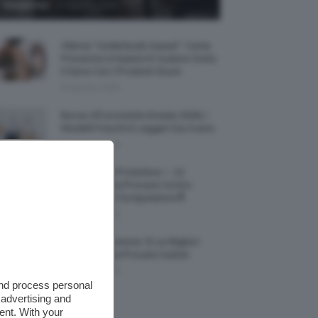
-
Giorgia Asti
8 Agosto 2026
Allerta “Underboob Sweat”: Come
Prevenire Irritazioni E Sudore Sotto
Il Seno Con I Prodotti Giusti
8 Agosto 2026
Borse All’uncinetto Estate 2026, I
Modelli Freschi E Leggeri Da Avere
8 Agosto 2026
Creme Mani Protettive ✨ 12
Riparatrici Da Provare Contro
Secchezza E Screpolature🔝
7 Agosto 2026
Profumi Al Limone 🍋 Le Migliori
Fragranze Da Provare Subito
7 Agosto 2026
and process personal
 advertising and
ent. With your