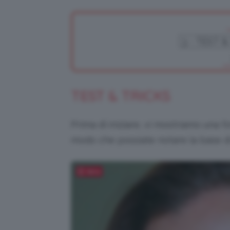
TEST & TRICKS
Prima di iniziare, vi mostriamo una fo
modo che possiate notare la base di
Salva