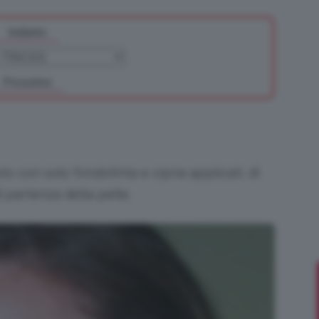
Indietro
Bellezza
Prossimo
e
to con solo fondotinta e cipria applicati, di
 partenza della pelle.
Makeup