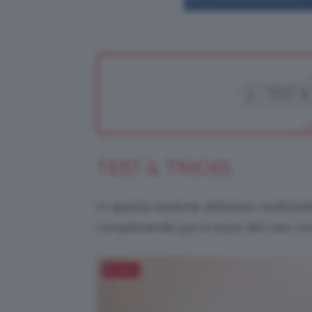
TEST & TRICKS
In questa sezione abbiamo realizzat
completando poi il resto del viso co
Salva