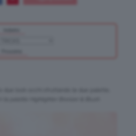
Indietro
Bellezza
Prossimo
e
o due look occhi sfruttando le due palette,
n la
palette Highlighter Bronzer & Blush
.
Makeup