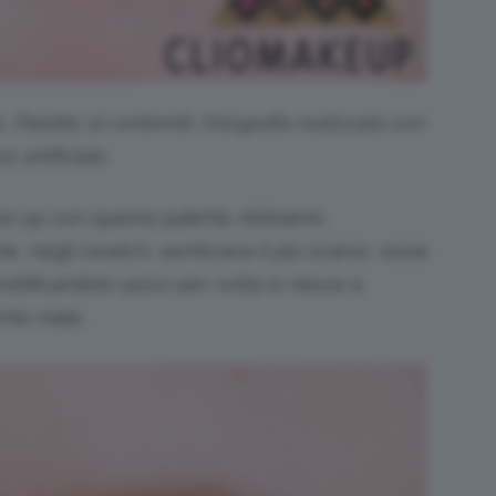
Palette 10 ombretti, fotografia realizzata con
e artificiale.
ake-up con questa palette. Abbiamo
e, negli swatch, sembrava il più scarso, ossia
atificandolo poco per volta si riesce a
ente male.