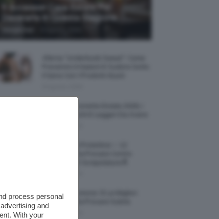
5 Accessori Casa Estate Per
Decorarla In Questa Stagione
-
Giorgia Asti
8 Agosto 2026
Allerta “Underboob Sweat”: Come
Prevenire Irritazioni E Sudore Sotto
Il Seno Con I Prodotti Giusti
8 Agosto 2026
Borse All’uncinetto Estate 2026, I
Modelli Freschi E Leggeri Da Avere
8 Agosto 2026
Creme Mani Protettive ✨ 12
Riparatrici Da Provare Contro
Secchezza E Screpolature🔝
7 Agosto 2026
Profumi Al Limone 🍋 Le Migliori
and process personal
Fragranze Da Provare Subito
 advertising and
7 Agosto 2026
ent. With your