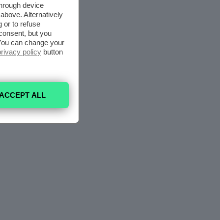
through device
above. Alternatively
 or to refuse
consent, but you
. You can change your
privacy policy
button
ACCEPT ALL