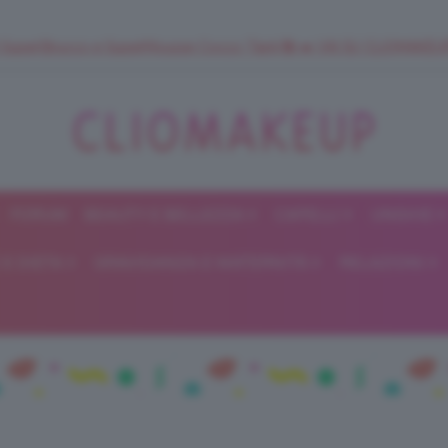
 SuperStrucco e SuperMousse Cocco Tiarè 🌺 ➡️ VAI SU CLIOMAK
FORUM
BEAUTY E BELLEZZA
CAPELLI
UNGHIE
ClioMakeUp
E DIETA
GRAVIDANZA E MATERNITÀ
RELAZIONI
Blog