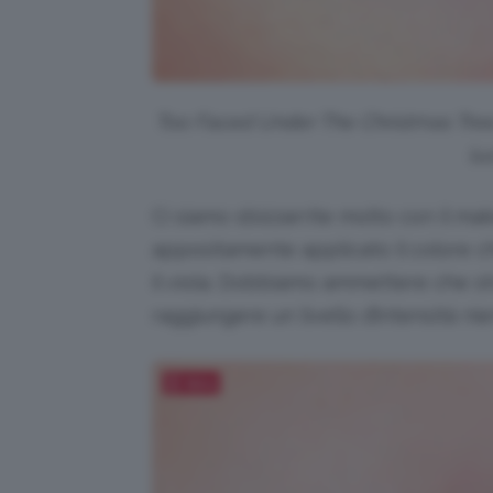
Too Faced Under The Christmas Tree, 
luc
Ci siamo sbizzarrite molto con il m
appositamente applicato il colore ch
il viola. Dobbiamo ammettere che str
raggiungere un livello d’intensità ni
Salva