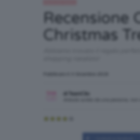
Recensioni beauty
Recensione 
Christmas Tr
Abbiamo trovato il regalo perfett
shopping natalizio!
Pubblicato il: 3 Dicembre 2018
di TeamClio
Articolo scritto da una persona, no
Condividi su Facebook