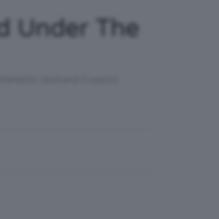
d Under The
anetto risolverà il vostro