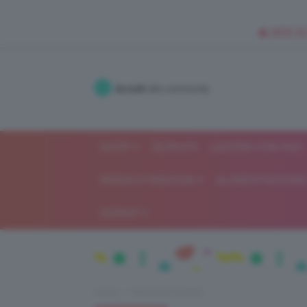
🥥 NEW IN
Accedi
alla community
SHOP
ISCRIVITI
LAVORA CON NOI
MODA E FASHION
ALIMENTAZIONE 
GOSSIP
Home
Recensioni beauty