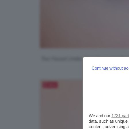
Too Faced Under The Christmas Tree, 
lu
Continue without ac
Salva
We and our
1731 par
data, such as unique 
content, advertising