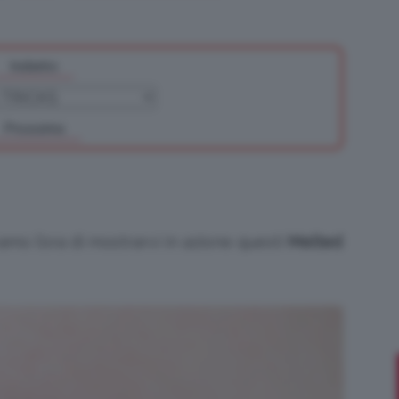
Indietro
Bellezza
Prossimo
e
mo l’ora di mostrarvi in azione questi
Melted
Makeup