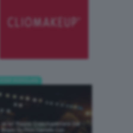
POST POPOLARI
Je So’ Pazzo: Cosa Aspettarsi Dal
Biopic Su Pino Daniele Con