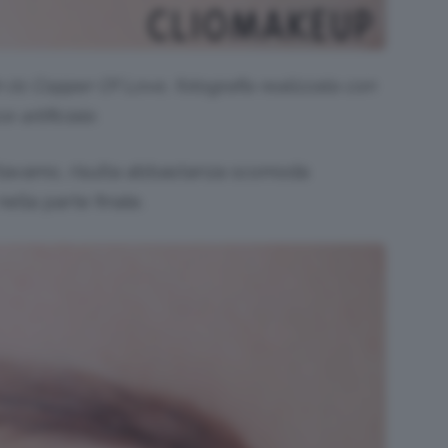
01 Copper Of Love, fotografia realizzata con
e artificiale.
tavamo, risulta abbastanza scomoda
nella parte finale.