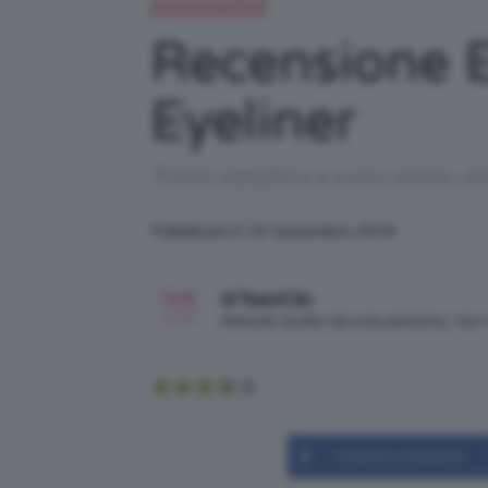
Recensioni beauty
Recensione 
Eyeliner
Trend metallico a tutto tondo, a
Pubblicato il: 23 Settembre 2018
di TeamClio
Articolo scritto da una persona, no
Condividi su Facebook