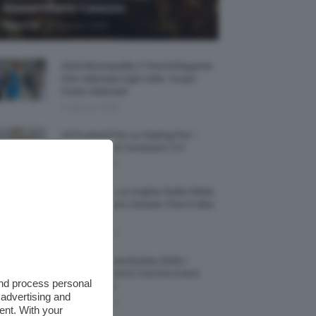
Massimiliano Caiazzo
-
TeamClio
6 Agosto 2026
Abiti Monospalla, Il Trend Elegante
Che Valorizza Ogni Stile: Scopri
Come Abbinarli
6 Agosto 2026
15 Prodotti Per Lo Styling Per I
Capelli Corti E Cortissimi 💇🏻‍♀️
6 Agosto 2026
Honey Nails, Le Unghie Giallo Miele
Che Dominano L’estate: Foto E Idee
Nail Art
6 Agosto 2026
Vestiti Lingerie Estate 2026, I
Modelli Freschi E Cool Da Avere
and process personal
Nell’armadio
 advertising and
6 Agosto 2026
ent. With your