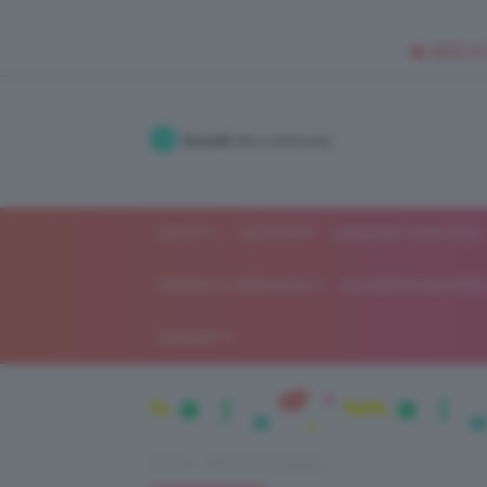
🥥 NEW IN
Accedi
alla community
SHOP
ISCRIVITI
LAVORA CON NOI
MODA E FASHION
ALIMENTAZIONE 
GOSSIP
Home
Recensioni beauty