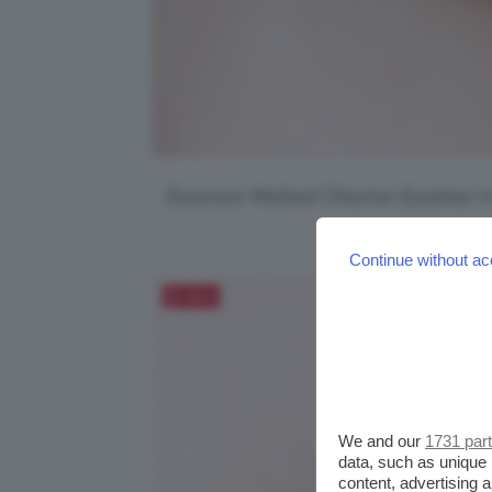
Essence Melted Chrome Eyeliner in 
lu
Continue without ac
Salva
We and our
1731 par
data, such as unique 
content, advertising