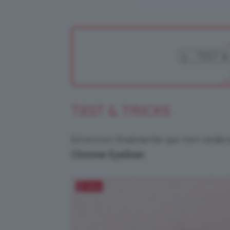
TEST & TRICKS
Ed eccoci finalmente qui: non vedeva
Chrome
Eyeliner
.
Salva