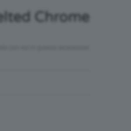
elted Chrome
elo con noi in questa recensione!