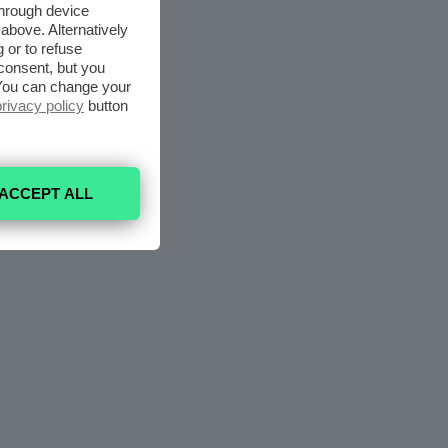
through device
above. Alternatively
 or to refuse
consent, but you
. You can change your
privacy policy
button
ACCEPT ALL