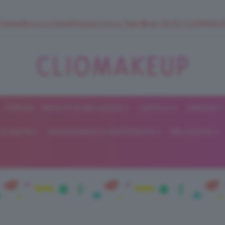
 SuperStrucco e SuperMousse Cocco Tiarè 🌺 ➡️ VAI SU CLIOMAK
FORUM
BEAUTY E BELLEZZA
CAPELLI
UNGHIE
ClioMakeUp
E DIETA
GRAVIDANZA E MATERNITÀ
RELAZIONI
Blog