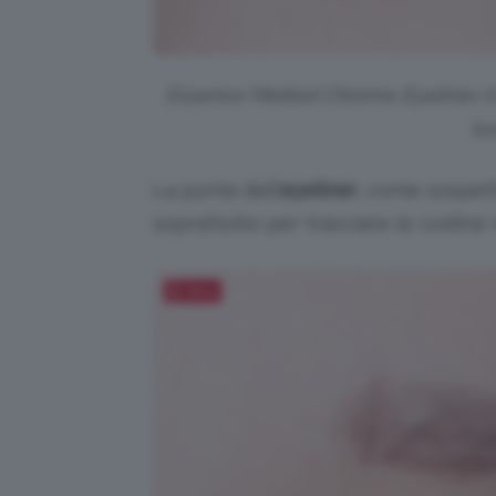
Essence Melted Chrome Eyeliner in 
luc
La punta dell’
eyeliner
, come sospet
soprattutto per tracciare la ‘codina’ 
Salva