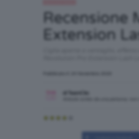
Recensioni beauty
Recensione 
Extension L
Ciglia aperte a ventaglio, effett
Revolution Pro Extension Lash 
Pubblicato il: 24 Novembre 2020
di TeamClio
Articolo scritto da una persona, no
Condividi su Facebook