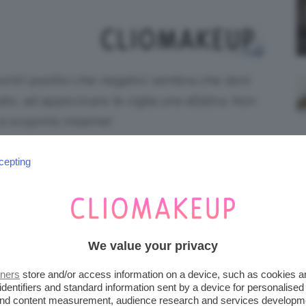
ontri positivi che negativi: sembra che doni
o, ad appiccicare le ciglia una all’altra. Non
 scoprirlo insieme!
cepting
We value your privacy
tners
store and/or access information on a device, such as cookies 
identifiers and standard information sent by a device for personalised
 and content measurement, audience research and services developm