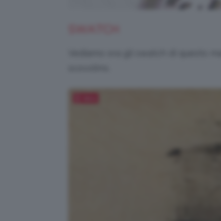
SWATCH
Vediamo ora gli swatch di questo m
scovolino.
Salva