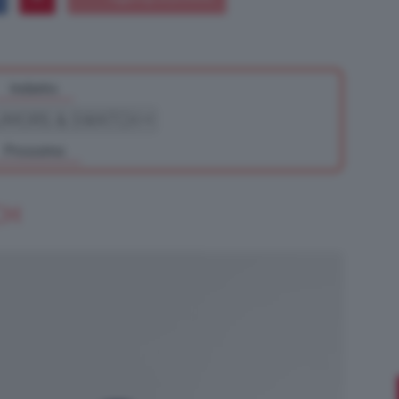
Indietro
Bellezza
Prossimo
e
CH
Makeup