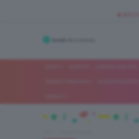
🥥 NEW IN
Accedi
alla community
SHOP
ISCRIVITI
LAVORA CON NOI
MODA E FASHION
ALIMENTAZIONE 
GOSSIP
Home
Recensioni beauty