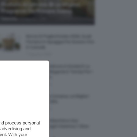
Profumi Al Limone 🍋 Le Migliori
Fragranze Da Provare Subito
-
TeamClio
7 Agosto 2026
Borse Di Paglia Estate 2026, Quali
Portarsi In Spiaggia Per Essere Chic
E Comode
7 Agosto 2026
La French Pedicure In Estate È La
Nail Art Più Elegante E Trendy Per I
Nostri Piedini
7 Agosto 2026
Tinta Labbra Coreana, Le Migliori
Da Provare ORA
7 Agosto 2026
Recensione Maschera Viso
and process personal
Sephora Idrogel Vitamina C Glow
 advertising and
Mask
ent. With your