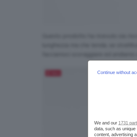
Questo prodotto ha ricevuto sia risc
lunghezza ma che tenda, se stratificat
facciamoci scoraggiare ed andiamo a
Continue without ac
Salva
We and our
1731 par
data, such as unique 
content, advertising