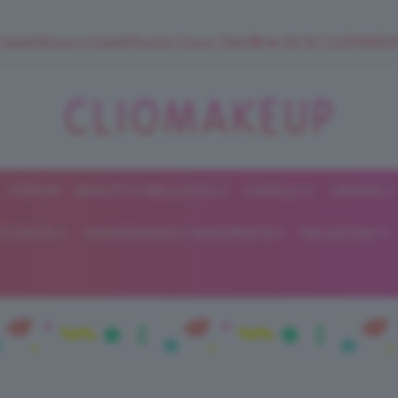
 SuperStrucco e SuperMousse Cocco Tiarè 🌺 ➡️ VAI SU CLIOMAK
FORUM
BEAUTY E BELLEZZA
CAPELLI
UNGHIE
ClioMakeUp
E DIETA
GRAVIDANZA E MATERNITÀ
RELAZIONI
Blog