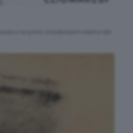
ascara
e le prime considerazioni relative allo