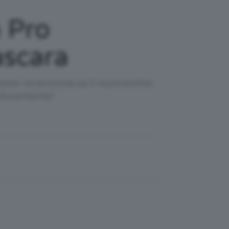
 Pro
ascara
uesta recensione se il nuovissimo
rdutamente!