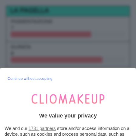
LA PAGELLA
PIGMENTAZIONE
7
DURATA
8
SFUMABILITÀ
8
Continue without accepting
FALLOUT
6
We value your privacy
IN POCHE PAROLE
We and our
1731 partners
store and/or access information on a
device, such as cookies and process personal data, such as
SI TRATTA DI UNA PALETTE