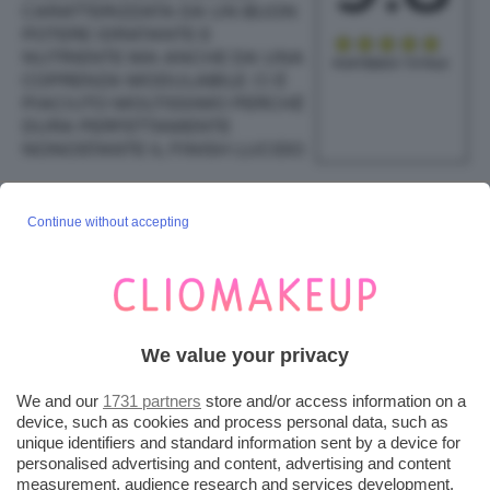
CARATTERIZZATA DA UN BUON
POTERE IDRATANTE E
NUTRIENTE MA ANCHE DA UNA
PUNTEGGIO TOTALE
COPRENZA MODULABILE. CI È
PIACIUTO MOLTISSIMO PERCHÉ
DURA PERFETTAMENTE
NONOSTANTE IL FINISH LUCIDO.
Continue without accepting
We value your privacy
We and our
1731 partners
store and/or access information on a
device, such as cookies and process personal data, such as
unique identifiers and standard information sent by a device for
personalised advertising and content, advertising and content
measurement, audience research and services development.