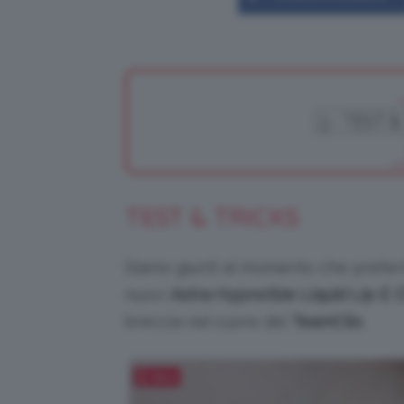
TEST & TRICKS
Siamo giunti al momento che preferit
nuovi
Astra Hypnotize Liquid Lip E 
breccia nel cuore del
TeamClio
.
Salva