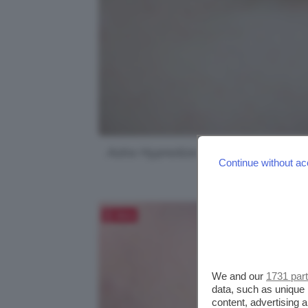
Astra Hypnotize Liquid Lip E Cheek i
Continue without ac
Salva
We and our
1731 par
data, such as unique 
content, advertising