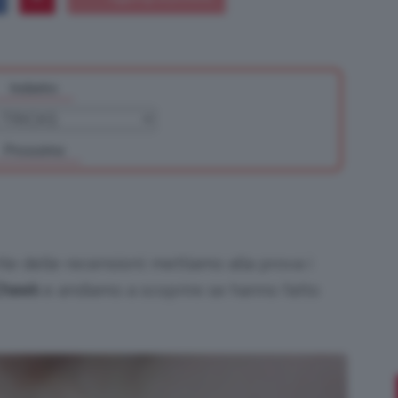
Indietro
Bellezza
Prossimo
e
e delle recensioni: mettiamo alla prova i
Cheek
e andiamo a scoprire se hanno fatto
Makeup