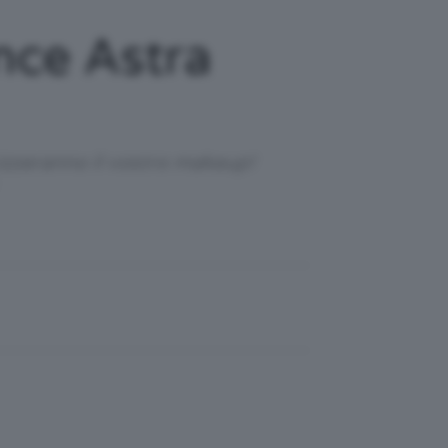
nce Astra
izzeranno il vostro makeup!