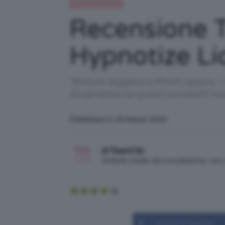
Recensioni beauty
Recensione T
Hypnotize Li
Texture leggera e finish opaco, 
Scopriamo se questi prodotti mul
Pubblicato il: 18 Marzo 2023
di TeamClio
Articolo scritto da una persona, no
Condividi su Facebook