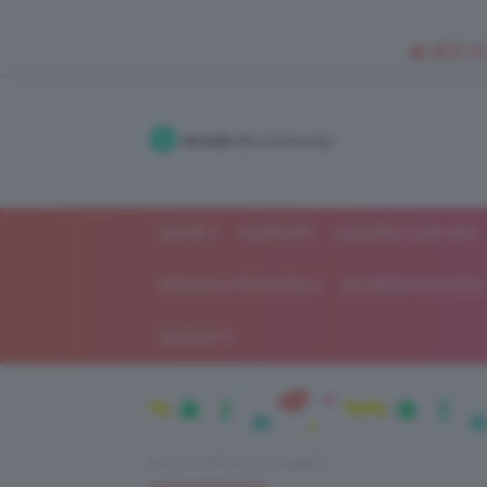
🥥 NEW IN
Accedi
alla community
SHOP
ISCRIVITI
LAVORA CON NOI
MODA E FASHION
ALIMENTAZIONE 
GOSSIP
Home
Recensioni beauty