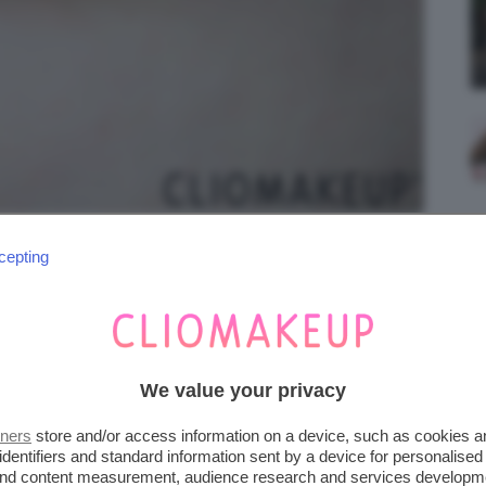
n 03 That Girl, fotografia realizzata con luce
cepting
naturale.
We value your privacy
tners
store and/or access information on a device, such as cookies 
identifiers and standard information sent by a device for personalised
 and content measurement, audience research and services developm