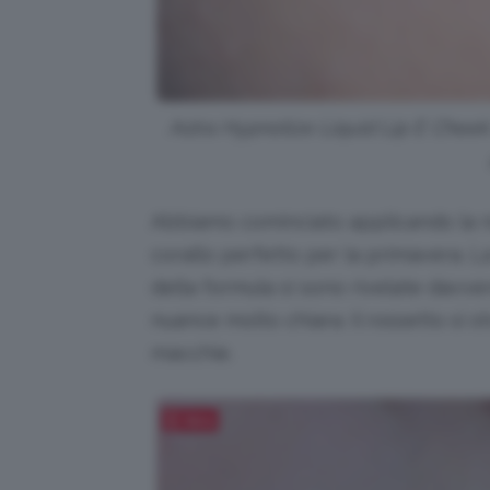
Astra Hypnotize Liquid Lip E Cheek i
Abbiamo cominciato applicando la n
corallo perfetto per la primavera. L
della formula si sono rivelate davver
nuance molto chiara. Il rossetto si st
macchie.
Salva