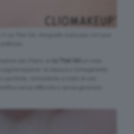
n 03 That Girl, fotografia realizzata con luce
artificiale.
uance più chiara, la
03 That Girl
un rosa
a pigmentazione, la stesura e l’omogeneità
o perfette, nonostante si tratti di una
ratifica senza difficoltà e senza generare