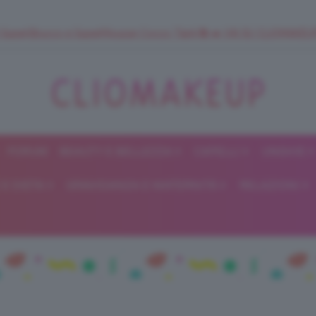
 SuperStrucco e SuperMousse Cocco Tiarè 🌺 ➡️ VAI SU CLIOMAK
FORUM
BEAUTY E BELLEZZA
CAPELLI
UNGHIE
ClioMakeUp
E DIETA
GRAVIDANZA E MATERNITÀ
RELAZIONI
Blog