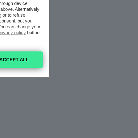
through device
above. Alternatively
 or to refuse
consent, but you
. You can change your
privacy policy
button
ACCEPT ALL