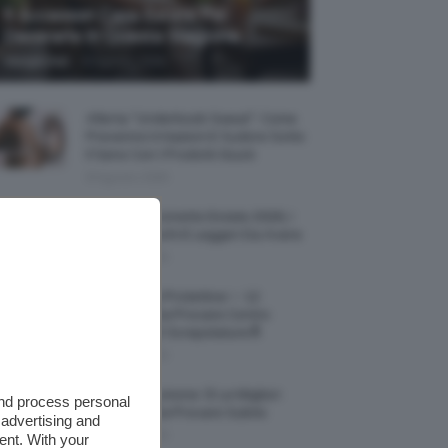
5 Accessori Casa Estate Per
Decorarla In Questa Stagione
-
Giorgia Asti
8 Agosto 2026
Allerta “Underboob Sweat”: Come
Prevenire Irritazioni E Sudore Sotto
Il Seno Con I Prodotti Giusti
8 Agosto 2026
Borse All’uncinetto Estate 2026, I
Modelli Freschi E Leggeri Da Avere
8 Agosto 2026
Creme Mani Protettive ✨ 12
Riparatrici Da Provare Contro
Secchezza E Screpolature🔝
7 Agosto 2026
Profumi Al Limone 🍋 Le Migliori
and process personal
Fragranze Da Provare Subito
 advertising and
7 Agosto 2026
ent. With your