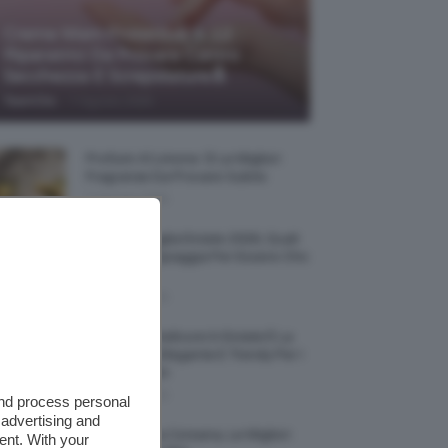
Creme Mani Protettive ✨ 12
Riparatrici Da Provare Contro
Secchezza E Screpolature🔝
-
TeamClio
7 Agosto 2026
Profumi Al Limone 🍋 Le Migliori
Fragranze Da Provare Subito
7 Agosto 2026
Borse Di Paglia Estate 2026, Quali
Portarsi In Spiaggia Per Essere Chic
E Comode
7 Agosto 2026
La French Pedicure In Estate È La
Nail Art Più Elegante E Trendy Per I
Nostri Piedini
7 Agosto 2026
and process personal
 advertising and
Tinta Labbra Coreana, Le Migliori
ent. With your