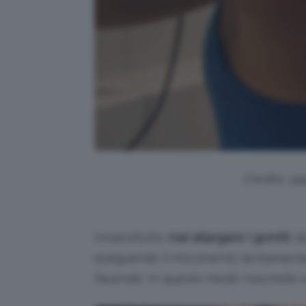
Credits: @
Innanzitutto
mai allargare i gomiti
: d
eseguendo il movimento lentamente
facendo. In questo modo riuscirete a 