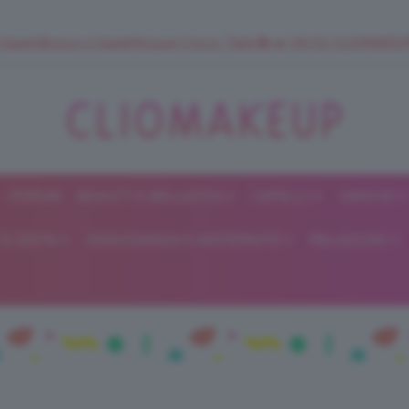
 SuperStrucco e SuperMousse Cocco Tiarè 🌺 ➡️ VAI SU CLIOMAK
FORUM
BEAUTY E BELLEZZA
CAPELLI
UNGHIE
ClioMakeUp
E DIETA
GRAVIDANZA E MATERNITÀ
RELAZIONI
Blog