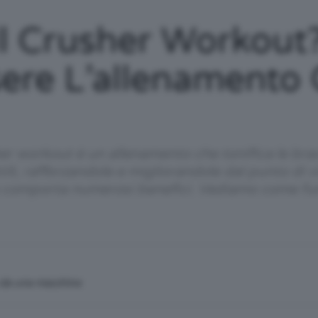
/
l Crusher Workout? 
ere L’allenamento 
Tutto
her workout è un allenamento che tonifica le bra
ili, rafforzandole e migliorandole dal punto di v
e comporta numerosi benefici. Vediamo come fun
su
n da una macchina
Trucco,