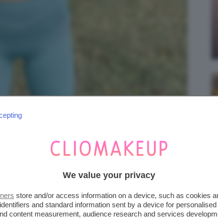
cepting
ynmiller_fit via Instagram
We value your privacy
ebbero essere gli
errori
e soprattutto in
e
per allenare i tricipiti.
tners
store and/or access information on a device, such as cookies 
identifiers and standard information sent by a device for personalised
 and content measurement, audience research and services developm