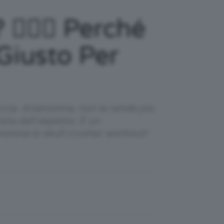
🏼‍♀️ Perché
Giusto Per
ccia. Attenzione, non le rende più
ista dell’aspetto. È un
ziona lo skull crusher workout!