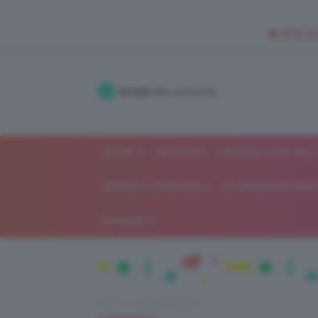
🥥 NEW IN
Accedi
alla community
SHOP
ISCRIVITI
LAVORA CON NOI
MODA E FASHION
ALIMENTAZIONE 
GOSSIP
Home
Uncategorized