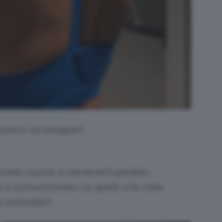
j90hcm via Instagram
ovete riuscire a mantenerli paralleli,
 e concentrandovi su quello che state
controllarli.