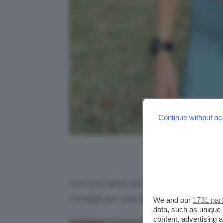
Continue without ac
Credits: @caitl
Ora non resta che capire quali potr
consigli per una
corretta esecuzion
We and our
1731 par
data, such as unique 
content, advertising