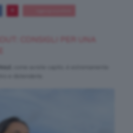
Bellezza
UT: CONSIGLI PER UNA
E
rkout
, come avrete capito, è estremamente
e
tro e distenderle.
Makeup