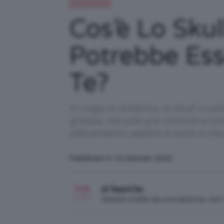
Uncategorized
Cos’è Lo Skul
Potrebbe Ess
Te?
In voga in America, lo skull crus
grosse, ma solo più toniche e sott
allenamento adatto a tutte e ch
Pubblicato il: 15 Gennaio 2022
di TeamClio
Articolo scritto da una persona, no