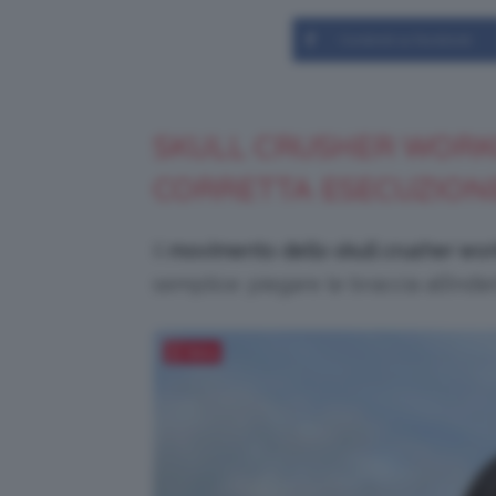
Condividi su Facebook
SKULL CRUSHER WORKO
CORRETTA ESECUZION
Il
movimento dello skull crusher wo
semplice: piegare le braccia all’indie
Salva