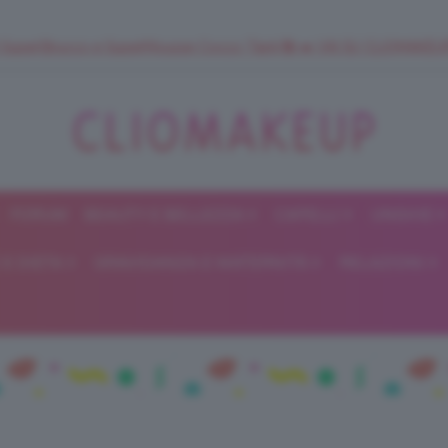
 SuperStrucco e SuperMousse Cocco Tiarè 🌺 ➡️ VAI SU CLIOMAK
FORUM
BEAUTY E BELLEZZA
CAPELLI
UNGHIE
ClioMakeUp
E DIETA
GRAVIDANZA E MATERNITÀ
RELAZIONI
Blog