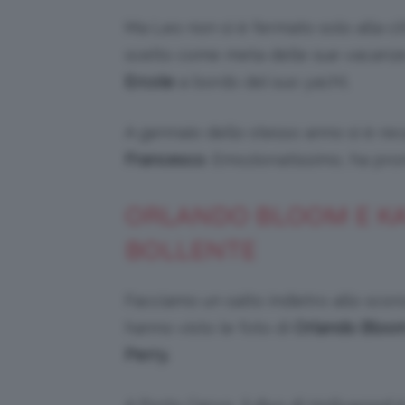
Ma Leo non si è fermato solo alla cit
scelto come meta delle sue vacanze l
Ercole
a bordo del suo yacht.
A gennaio dello stesso anno si è re
Francesco
. Emozionatissimo, ha pro
ORLANDO BLOOM E KA
BOLLENTE
Facciamo un salto indietro allo sco
hanno visto le foto di
Orlando Bloo
Perry.