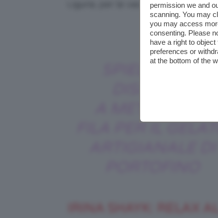
Liguria, per le vacanze con la moglie
permission we and o
scanning. You may cl
you may access more 
Credits
consenting. Please no
have a right to objec
preferences or withdr
at the bottom of the 
SPIELBERG È
DISPOSTO
A METTERSI IN
FILA PER IL GELA
ARTIGIANALE DI
PORTOFINO
IRINA SHAYK: RELAX A