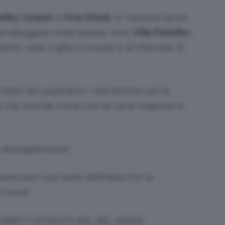
dley Cooper
e
Irina Shayk
, in vacanza l’anno
ha alloggiato nella beauty farm
Villa Paradiso
,
anto relax e gite a Limone e al Vittoriale di
talati dai paparazzi— soprattutto per le
che prende il sole con la carta stagnola in
: donnaglamour.it
nnamorano così tanto dell’Italia che la
 nozze:
CELEBRITY SPOSATE NEL BEL PAESE