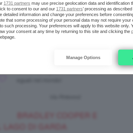
.
ur
1731 partners
may use precise geolocation data and identification 
ick to consent to our and our
1731 partners
’ processing as described 
detailed information and change your preferences before consenting
: dailymail.co.uk
te that some processing of your personal data may not require your 
t to such processing. Your preferences will apply to this website only
aw your consent at any time by returning to this site and clicking the
Il suo posto preferito? La piazzetta di
webpage.
Portofino, dove ama fare shopping e
gustare un buonissimo gelato
Manage Options
artigianale per cui è disposto anche a
fare la fila. Il gelato italiano non ha
TO
eguali nel mondo!
Via Pinterest
BRADLEY COOPER E
L LAGO DI GARDA