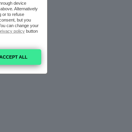
through device
above. Alternatively
 or to refuse
consent, but you
. You can change your
privacy policy
button
ACCEPT ALL