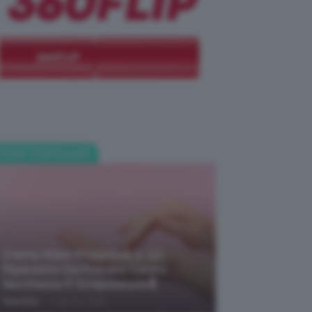
POST POPOLARI
Creme Mani Protettive ✨ 12
Riparatrici Da Provare Contro
Secchezza E Screpolature🔝
-
TeamClio
7 Agosto 2026