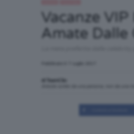
Celebrità
Trend Topic
Vacanze VIP I
Amate Dalle 
La meta preferita dalle celebrity 
Pubblicato il: 7 Luglio 2017
di TeamClio
Articolo scritto da una persona, non da una 
Condividi su Facebook