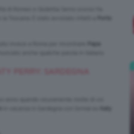
tà di Romeo e Giulietta; l’anno scorso ha
;)
a Toscana. È stato avvistato infatti a
Porto
cato invece a Roma per incontrare
Papa
nunciato anche qualche parola in italiano.
TY PERRY: SARDEGNA
rso anno quando sicuramente molte di voi
m
in vacanza in Sardegna con l’ormai ex
Katy