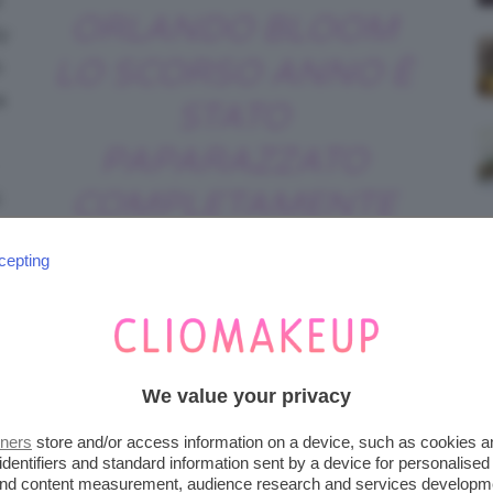
è
ORLANDO BLOOM
y
LO SCORSO ANNO È
o
a
STATO
PAPARAZZATO
COMPLETAMENTE
NUDO IN COSTA
cepting
SMERALDA
We value your privacy
tners
store and/or access information on a device, such as cookies 
identifiers and standard information sent by a device for personalised
ggi in Italia. Quasi ogni anno infatti torna in
 and content measurement, audience research and services developm