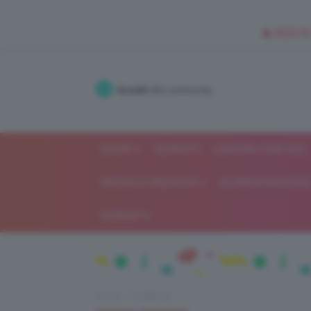
🥥 NEW IN
Accedi
alla community
SHOP
ISCRIVITI
LAVORA CON NOI
MODA E FASHION
ALIMENTAZIONE 
GOSSIP
Home
Celebrità