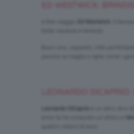
ED WESTWICK: BRINDIS
A fine maggio
Ed Westwick
, il famo
bella vacanza a Venezia.
Buon vino, cappello, stile perfettam
persino la maglia a righe come i gond
LEONARDO DICAPRIO:
Leonardo DiCaprio
è un altro divo di
anno fa ha comprato un attico a
Ve
quattro milioni di euro.