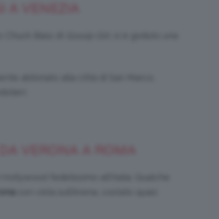
I A VENEZIA
so Chuck Bass di
Gossip Girl
, si è goduto una
Bellezza
ente abbinato alla città di San Marco,
olieri.
e
 DA VERONA A ROMA
 Hollywood fedelissimo all’Italia. Qualche
Makeup
rona
con vista sull’Arena, costato quasi