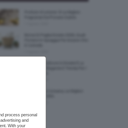
Profumi Al Limone 🍋 Le Migliori
Fragranze Da Provare Subito
7 Agosto 2026
Borse Di Paglia Estate 2026, Quali
Portarsi In Spiaggia Per Essere Chic
E Comode
7 Agosto 2026
La French Pedicure In Estate È La
Nail Art Più Elegante E Trendy Per I
Nostri Piedini
7 Agosto 2026
Tinta Labbra Coreana, Le Migliori
Da Provare ORA
7 Agosto 2026
and process personal
 advertising and
ent. With your