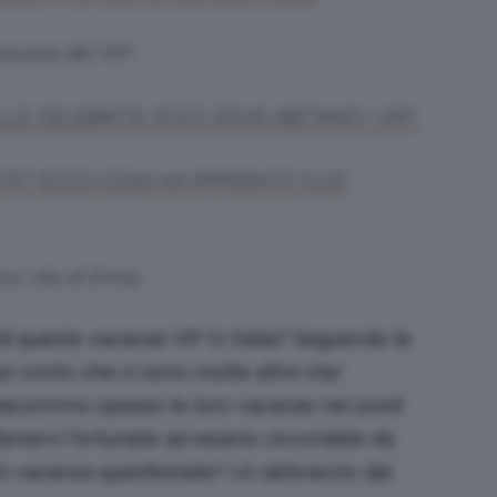
ussuosa dei VIP:
LE CELEBRITÀ: ECCO DOVE ABITANO I VIP!
ENTE? ECCO COSA HA IMPARATO CLIO
ce vita di Emily
i queste vacanze VIP in Italia? Seguendo le
ese conto che ci sono molte altre star
rascorrono spesso le loro vacanze nei posti
itenerci fortunate ad essere circondate da
in vacanza quest’estate? Un abbraccio dal