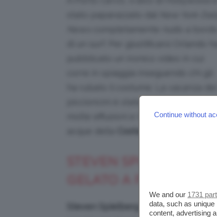
A Porto Cervo, il divo di Hollywood 
stato paparazzato dal
New York Dail
News
completamente nudo a bord
di un surf. Per giustificarsi Orlando h
pubblicato un ironico video in cui
corre in spiaggia inseguendo chi gli
ha rubato il costume. La vacanza dei
piccioncini è stata molto hot, con
Continue without ac
molte effusioni e toccatine tra le
acque della
Costa Smeralda.
STEVEN SPIELBERG: IL
GELATO A PORTOFINO
We and our
1731 par
data, such as unique 
Steven Spielberg
è un habitué dei via
content, advertising