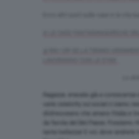
Ecco altri post sulle case e la vita l
2) LE CASE FANTASMAGORICHE DEL
3) MA I VIP SE LA TIRANO VERAM
LAVORANDO CON LE STAR
La dol
Ragazze, eravate già a conoscenza d
varie celebrity sui social ci siamo r
d’oltreoceano che amano l’Italia e t
da favola del Bel Paese. Possiamo r
tanta bellezza! E voi, dove andrete 