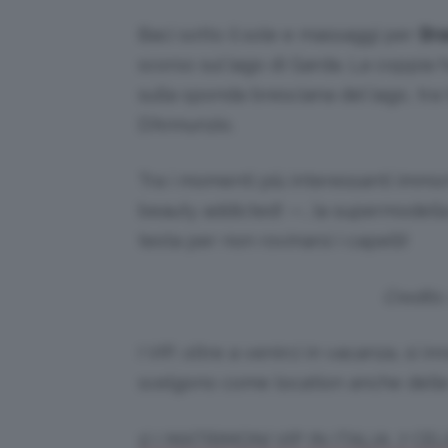
Baci sotto il sole e massaggi per
Bra
scorso sul lago di Garda. La coppia 
sulla sponda bresciana del lago, tra t
D’Annunzio.
Tra i momenti più interessanti immor
beauty addicted! —, la supermodella 
testa per non rovinarsi i capelli!
Credits
I VIP, oltre a venirci in vacanza, si i
scelgono come location anche delle
1) I MATRIMONI VIP IN ITALIA: 7 