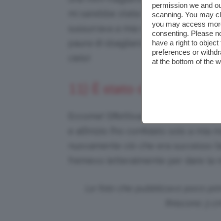
permission we and o
mi sarebbe stata bene 😉 Dopo un 
scanning. You may cl
you may access more 
sussurrava a mia mamma
“Ma non sa
consenting. Please no
paura di sbagliarsi… e quando mia m
have a right to objec
preferences or withdr
cielo!
at the bottom of the 
11) È stato difficile mant
Eccome! Effettivamente avevo voglia
e all’inizio l’ho confidato solo a m
nuovamente ciò che era successo l’
fremevo letteralmente per dare la n
Le foto che pubblicavo poco prim
finiscono 3 c