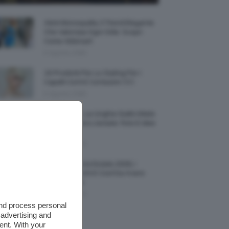
Abiti Monospalla, Il Trend Elegante
Che Valorizza Ogni Stile: Scopri
Come Abbinarli
6 Agosto 2026
15 Prodotti Per Lo Styling Per I
Capelli Corti E Cortissimi 💇🏻‍♀️
6 Agosto 2026
Honey Nails, Le Unghie Giallo Miele
Che Dominano L’estate: Foto E Idee
Nail Art
6 Agosto 2026
Vestiti Lingerie Estate 2026, I
Modelli Freschi E Cool Da Avere
Nell’armadio
6 Agosto 2026
and process personal
 advertising and
ent. With your