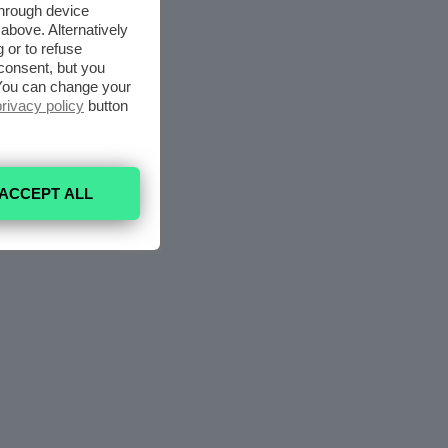
through device
above. Alternatively
 or to refuse
consent, but you
. You can change your
privacy policy
button
ACCEPT ALL