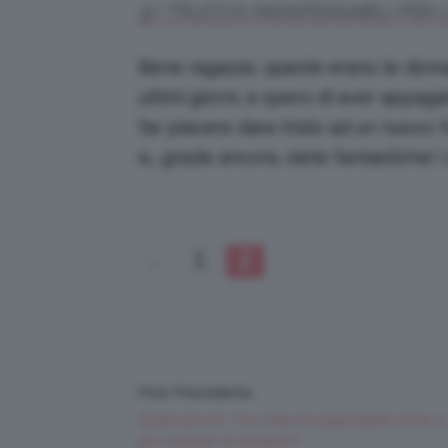
3) I TRUCCHI INDISPENSABILI PE
Bene ragazze, queste erano le doma
ultimi giorni, e spero di aver appaga
far piacere dare inizio ad un nuovo 
e… grazie ancora, siete fantastiche!
1
2
Post Precedente
Quali sono le 7 (a volte insospettabili) serie tv
più costose di sempre?!