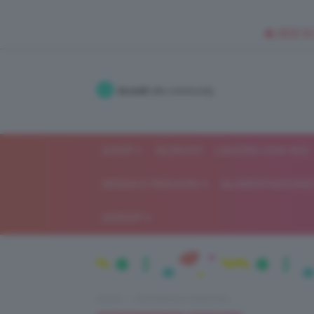
🥥 NEW IN
Accedi
alla community
SHOP
ISCRIVITI
LAVORA CON NOI
MODA E FASHION
ALIMENTAZIONE 
GOSSIP
Home
Gravidanza e maternità