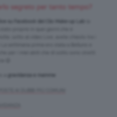
erlo segreto per tanto tempo?
live su Facebook del Clio Make-up Lab
la
stato proprio in quei giorni che è
olte, sotto al video Live, avete chiesto tra i
 La settimana prima ero stata a Belluno e
e per i miei abiti che di solito sono stretti
ia 😉
to a
gravidanza e mamme
:
SPOSTE AI DUBBI PIÙ COMUNI
AVIDANZA