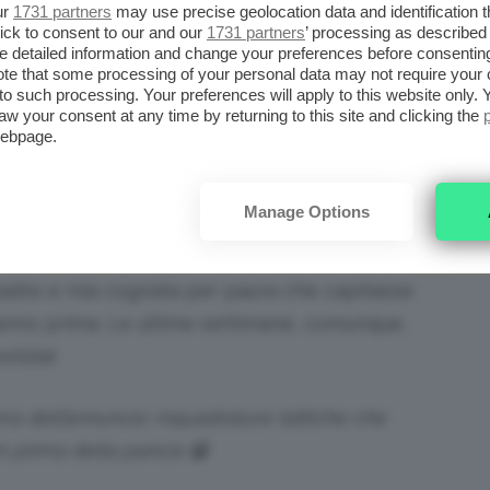
ur
1731 partners
may use precise geolocation data and identification 
primo momento di confusione ho sentito che
ick to consent to our and our
1731 partners
’ processing as described 
detailed information and change your preferences before consenting
rà mica incinta?”…
non voleva dirlo a me per
te that some processing of your personal data may not require your 
amma glielo ha confermato era al settimo
t to such processing. Your preferences will apply to this website only
aw your consent at any time by returning to this site and clicking the
webpage.
enere il segreto?
Manage Options
 di dirlo,
tanta
voglia, ma mi sono trattenuta
ia madre e mia cognata per paura che capitasse
anno prima. Le ultime settimane, comunque,
otizia!
a dell’annuncio: inquadrature tattiche che
m prima della pancia 😀