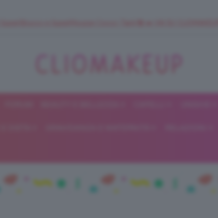
 SuperStrucco e SuperMousse Cocco Tiarè 🌺 ➡️ VAI SU CLIOMAK
FORUM
BEAUTY E BELLEZZA
CAPELLI
UNGHIE
ClioMakeUp
E DIETA
GRAVIDANZA E MATERNITÀ
RELAZIONI
Blog