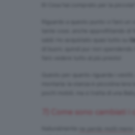
6) Cosa hai comprato per la piccola
Riguardo a questo punto vi farò un
tante cose, anche approfittando di 
saldi. Ho acquistato quasi tutto su
G
di buoni, quindi pur non spendendo t
farò vedere tutto al più presto!
Questo per quanto riguarda i vestiti
montarla: la stanza è piccolina (era 
pochi mobili, ma si tratta di una Bab
7) Come sono cambiati i c
Naturalmente
ne perdo molti meno