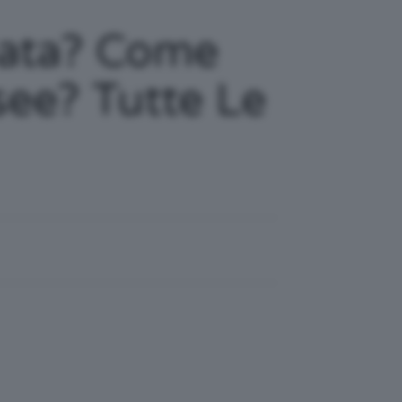
iata? Come
see? Tutte Le