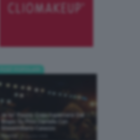
POST POPOLARI
Je So’ Pazzo: Cosa Aspettarsi Dal
Biopic Su Pino Daniele Con
Massimiliano Caiazzo
-
TeamClio
6 Agosto 2026