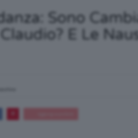
/
idanza: Sono Camb
 Claudio? E Le Nau
Tutto
su
macchina
Trucco,