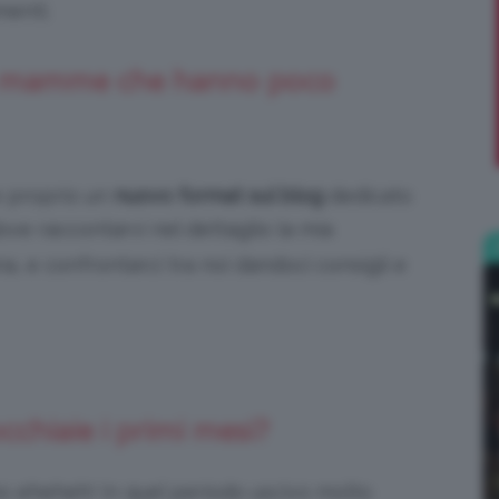
menti.
;)
r le mamme che hanno poco
e proprio un
nuovo format sul blog
dedicato
dove raccontarvi nel dettaglio la mia
, e confrontarci tra noi dandoci consigli e
cchiaie i primi mesi?
o eheheh! In quel periodo uscivo molto