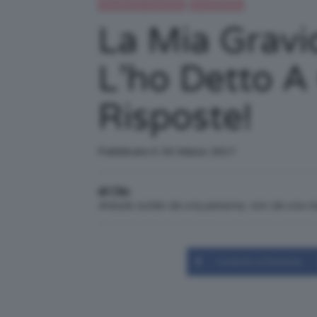
Gravidanza e maternità
IN EVIDENZA
La Mia Grav
L’ho Detto A
Risposte!
Pubblicato il: 30 Marzo 2017
di Clio
Articolo scritto da una persona, non da una 
Condividi su Facebook