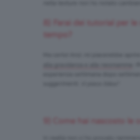
nella texture non ho notato cambia
8) Farai dei tutorial pe
tempo?
Ma certo! Anzi, mi piacerebbe aprir
, 
alla gravidanza e alle neomamme
esperienza settimana dopo settimana
suggerimenti.
Vi piace l’idea?
9) Come hai nascosto le o
In realtà non ci ho provato nemmen