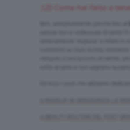
12) Come hai fatto a ten
Beh, semplicemente perché fino al
pancia non si vedeva più di tanto! È 
letteralmente “esplosa” e infatti in m
commenti se fossi incinta, ehehehe!
nessuno si era accorto di niente, anch
sotto al seno e non segnano la panc
Ed ecco i post che abbiamo dedica
1) MAKEUP IN GRAVIDANZA: LE RI
2) BEAUTY ROUTINE DEL POST GR