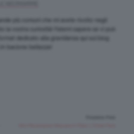
R LE NEOMAMME
nde più comuni che mi avete rivolto negli
to la vostra curiosità! Fatemi sapere se vi può
format dedicato alla gravidanza qui sul blog
 Un bacione bellezze!
Prossimo Post
Mini Recensione Mascara X-Fiber L’Oréal Paris