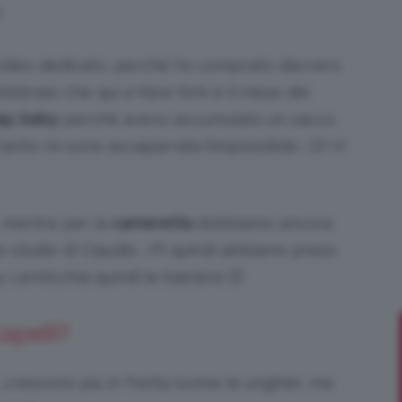
?
 video dedicato, perché ho comprato davvero
febbraio che qui a New York è il mese dei
Bellezza
ap baby
perché avevo accumulato un sacco
anto mi sono accaparrata l’impossibile ;-D! Vi
e
, mentre per la
cameretta
dobbiamo ancora
lo studio di Claudio :-P) quindi abbiamo preso
y Lenticchia quindi le basterà 🙂
Makeup
apelli?
, crescono più in fretta (come le unghie), ma