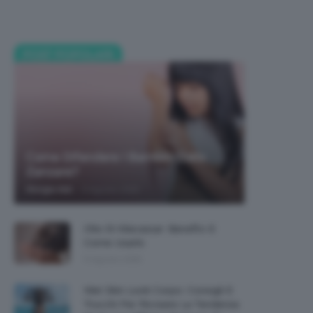
POST POPOLARI
Come Difendere I Bambini Dalle
Zanzare?
-
Giorgia Asti
9 Agosto 2026
Olio Di Macassar: Benefici E
Come Usarlo
9 Agosto 2026
Wet Skin Look Corpo: Consigli E
Trucchi Per Ricreare La Tendenza