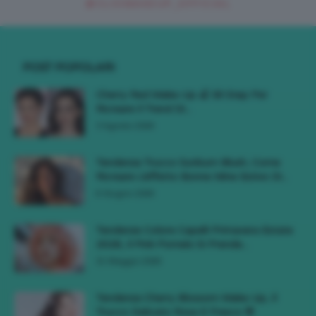
@CLIOMAKEUP_OFFICIAL
POST POPOLARI
Cherry Red Make-Up 🍒 Gli Step Per
Ricreare Il Trend Di...
3 Agosto 2026
Tendenza Trucco Sunburn Blush, Come
Ricreare L’effetto Bonne Mine Estivo Di...
6 Giugno 2026
Tendenze Colore Capelli Primavera Estate
2026, Il Pink Pomelo Si Prende...
31 Maggio 2026
Tendenza Cherry Blossom Make-Up, Il
Trucco Delicato Rosa E Fresco 🌸