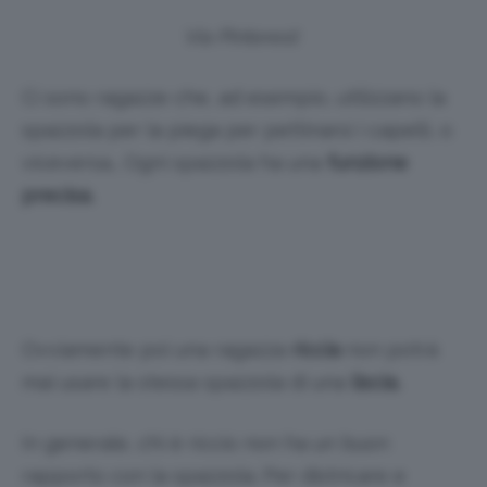
Via Pinterest
Ci sono ragazze che, ad esempio, utilizzano la
spazzola per la piega per pettinarsi i capelli, o
viceversa… Ogni spazzola ha una
funzione
precisa.
Ovviamente poi una ragazza
riccia
non potrà
mai usare la stessa spazzola di una
liscia.
In generale, chi è riccio non ha un buon
rapporto con la spazzola. Per districare e