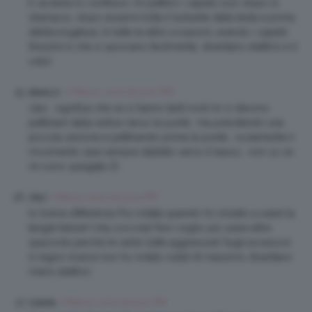
E va bene lo confesso: mi pettino i capelli solo dopo lo
shampoo, dopo essermi tolta il turbante dalla testa e prima
dell’asciugatura. In tutte le altre occasioni, avendo i capelli
finissimi e che si sporcano facilmente, diventano elettrici e li
odio!
7 Marzo 2017 at 5:02 PM
Marta G.
ciao… significa che se si hanno tanti nodi nn si devono
pettinare dalla radice verso le punte.. ma prendendo una
piccola sezione e pettinando prima le punte.. ovviamente il
movimento sará sempre dall’alto verso il basso… non so se
mi sono spiegata 🙂
7 Marzo 2017 at 5:04 PM
Cleó
Io l’unica differenza l’ho notata quando ho iniziato a usare la
tangle teezer! Una coccola! Non voglio più usare altre
spazzole perché le sento tutte aggressive! Sugli accessori
in legno invece non ho notato nulla! Al massimo diventano
meno elettrici
7 Marzo 2017 at 5:10 PM
Colette