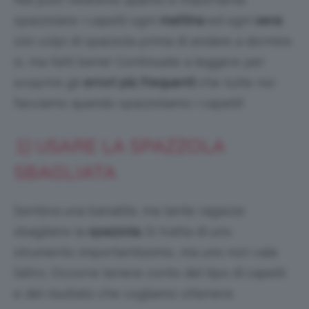
spazzolare i capelli ogni
mattina
ed ogni
sera:
100 colpi di spazzola prima di andare a dormire
sì, ma fatti bene! Continuate a leggere per
scoprire gli
errori più frequenti
che tutte noi
facciamo quando spazzoliamo i capelli!
1) USARE LA SPAZZOLA
SBAGLIATA
Sembra una banalità, ma tante ragazze
sbagliano la
spazzola.
Si tratta di uno
strumento importantissimo, ma uno non vale
l’altro. Occorre tenere conto del tipo di capelli
e del risultato che vogliamo ottenere.