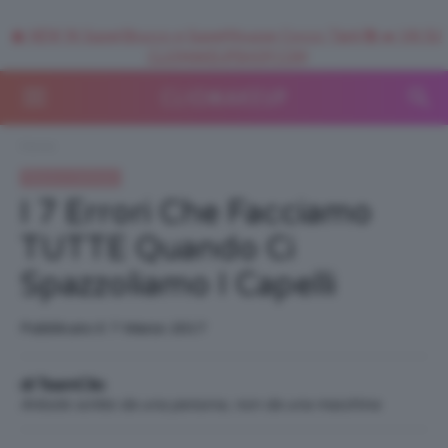
🥥 NEW IN SuperStrucco e SuperMousse Cocco Tiarè 🌺 ➡️ VAI SU
CLIOMAKEUPSHOP.COM
Home
Beauty e bellezza
I 7 Errori Che Facciamo
TUTTE Quando Ci
Spazzoliamo I Capelli
Pubblicato il: 7 Marzo 2017
di TeamClio
Articolo scritto da una persona, non da una macchina