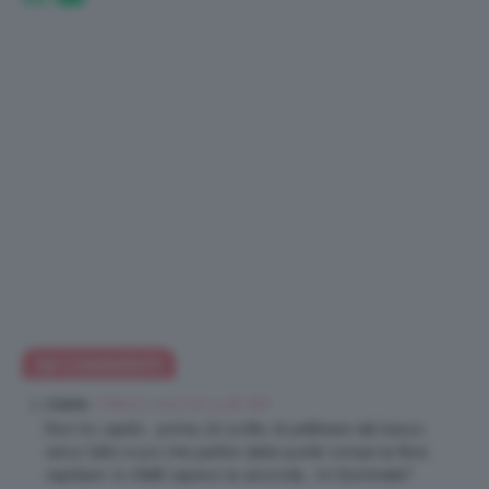
38 COMMENTI
7 Marzo 2017 at 11:46 AM
Colette
Non ho capito… prima c’è scritto di pettinare dal basso
verso l’alto e poi che partire dalle punte rompe la fibra
capillare. Io infatti sapevo la seconda… mi illuminate?