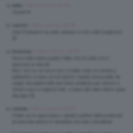
7 Marzo 2017 at 3:46 PM
debby
Grazie!! ♥
7 Marzo 2017 at 3:48 PM
TeamClio
Ciao! Il balsamo va usato sempre, e solo sulle lunghezze
😉
7 Marzo 2017 at 3:48 PM
Beckysharp
Faccio tutto bene a parte il fatto che di solito non li
spazzolo la sera 😉
Però, non so voi ma io non ci metto certo un minuto a
pettinarmi, a meno di non tirarmi i capelli senza pietà. Se
voglio sbrogliare tutto per bene, andando per sezioni, 5
minuti o più ci vogliono tutti… e dopo altri dieci siamo quasi
daccapo 😉
7 Marzo 2017 at 4:26 PM
martinika
Oddio se mi spazzolassi i capelli a partire dalle punte per
arrivare alla radice mi verrebbe una maxi cotonatura!