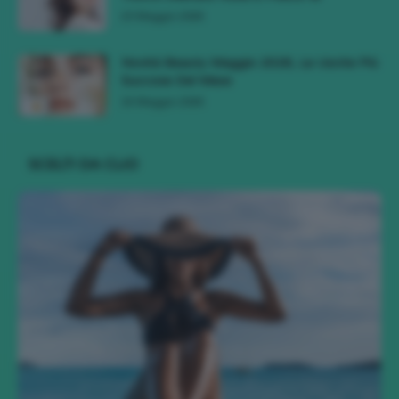
23 Maggio 2026
Novità Beauty Maggio 2026, Le Uscite Più
Succose Del Mese
16 Maggio 2026
SCELTI DA CLIO