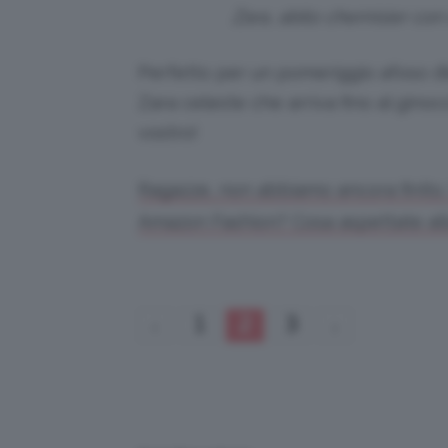
Zara, abito chemisier con
Perfetto per un pomeriggio afoso d’
Zara celeste che arriva fino al ginoc
vostro!
Ragazze, non abbiamo ancora finito. V
Amazon Fashion? Cosa aspettate allo
1
2
3