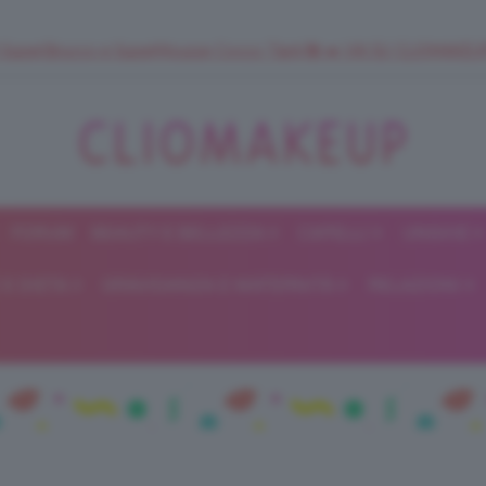
 SuperStrucco e SuperMousse Cocco Tiarè 🌺 ➡️ VAI SU CLIOMAK
FORUM
BEAUTY E BELLEZZA
CAPELLI
UNGHIE
ClioMakeUp
E DIETA
GRAVIDANZA E MATERNITÀ
RELAZIONI
Blog