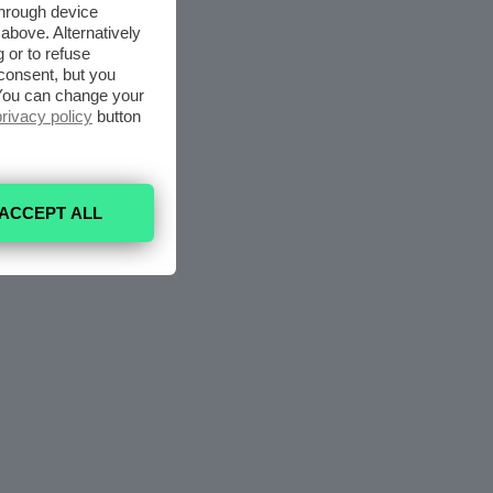
through device
above. Alternatively
 or to refuse
consent, but you
. You can change your
privacy policy
button
ACCEPT ALL