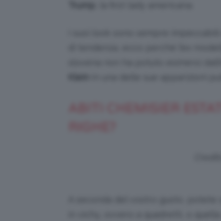
Trump
, la first lady americana.
I suoi look sono sempre impeccabili
di tendenza, ecco perché l’ex model
slovena non ha potuto esimersi dall
Klein
in una delle sue apparizioni pu
ABITI CHEMISIER ESTAT
RIGHE?
Credit
A seconda del vostro gusto, potete s
in vichy, ovvero a quadretti, o quell