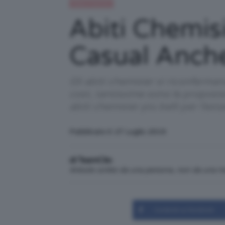
Moda e fashion
Abiti Chemisi
Casual Anche
Gli abiti chemisier si riconferma
cost, tantissime sono le proposte
abiti chemisier più belli per l’est
Pubblicato il: 27 Luglio 2019
di TeamClio
Articolo scritto da una persona, non da una 
Condividi su Facebook