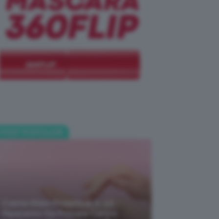
POST POPOLARI
Creme Mani Protettive ✨ 12
Riparatrici Da Provare Contro