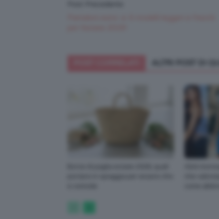
Post Precedente
Pantaloni estivi ☀️ 6 modelli leggeri e freschi
per l’estate 2019!
POST CORRELATI
ALTRI POST DI 
Borse di paglia estate 2026, quali
Abiti monos
portarsi in spiaggia per essere chic
che valorizz
e comode
come abbin