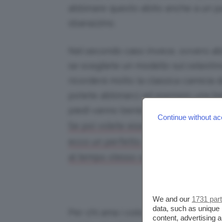
abbinare questo abito anche a un pai
sbarazzino.
Nel secondo caso invece, ovvero abit
se scegliete un modello sul celestino
ricorderà molto la classica camicia 
potete abbinarci ad esempio una bell
piedi vanno benissimo un paio di san
Continue without ac
Se poi volete esser ancora più comod
ecco un perfetto outfit con le Birk
al tempo stesso sporty.
Missoni, abito ch
We and our
1731 par
data, such as unique 
Per chi ama i colori invece, Missoni
content, advertising