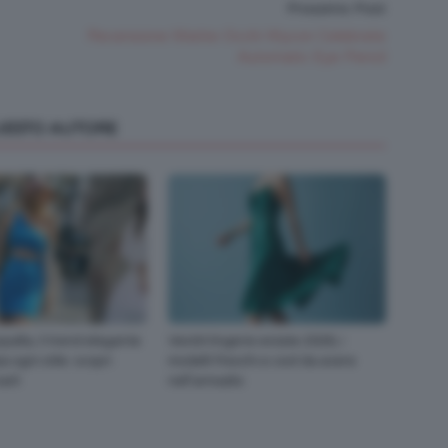
Prossimo Post
Recensione Matite Occhi Wycon Celebrate
Automatic Eye Pencil
QUESTO AUTORE
palla, il trend elegante
Vestiti lingerie estate 2026, i
a ogni stile: scopri
modelli freschi e cool da avere
arli
nell’armadio