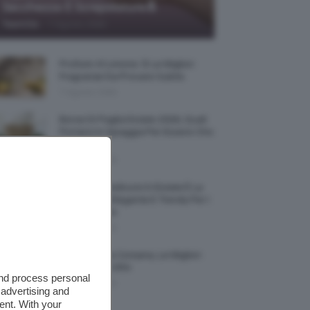
Secchezza E Screpolature🔝
-
TeamClio
7 Agosto 2026
Profumi Al Limone 🍋 Le Migliori
Fragranze Da Provare Subito
7 Agosto 2026
Borse Di Paglia Estate 2026, Quali
Portarsi In Spiaggia Per Essere Chic
E Comode
7 Agosto 2026
La French Pedicure In Estate È La
Nail Art Più Elegante E Trendy Per I
Nostri Piedini
7 Agosto 2026
Tinta Labbra Coreana, Le Migliori
Da Provare ORA
and process personal
7 Agosto 2026
 advertising and
ent. With your