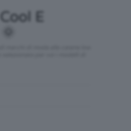
 Cool E
 🌞
ndi marchi di moda alle catene low
selezionato per voi i modelli di