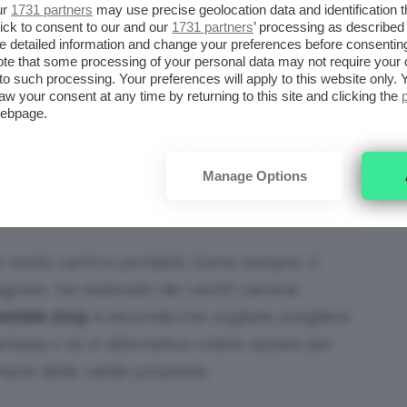
firmato Missoni Mare è lungo, con gonna
ur
1731 partners
may use precise geolocation data and identification 
ick to consent to our and our
1731 partners
’ processing as described 
abbinato a un paio di sandali gioiello e
detailed information and change your preferences before consenting
te that some processing of your personal data may not require your 
i look alla Brigitte Bardot.
t to such processing. Your preferences will apply to this website only
aw your consent at any time by returning to this site and clicking the
webpage.
 ESTATE 2019, UNA
Manage Options
to a costine. Prezzo: 29,95€ su zara.com
olto carini e portabili. Come sempre, il
nolo, ha realizzato dei vestiti camicia
estate 2019
. A seconda che vogliate scegliere
ntasia o se in alternativa volete optare per
empre delle valide proposte.