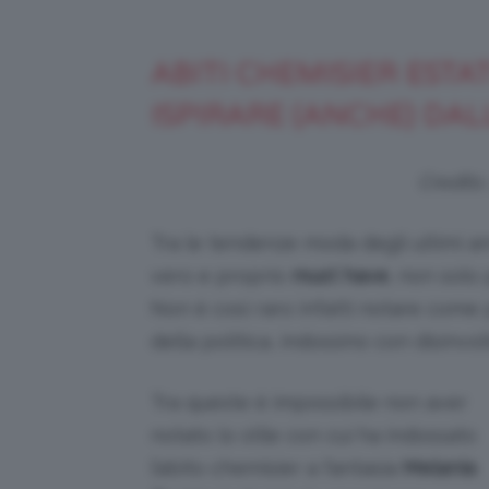
ABITI CHEMISIER ESTA
ISPIRARE (ANCHE) DAL
Credits:
Tra le tendenze moda degli ultimi ann
vero e proprio
must have
, non solo
Non è così raro infatti notare come
della politica, indossino con disinvo
Tra queste è impossibile non aver
notato lo stile con cui ha indossato
l’abito chemisier a fantasia
Melania