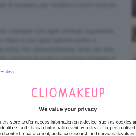
o di sneakers, per rendere il vostro look più
o chemisier con righe verticali, soprattutto
 chiaro e con righe bianche sottili, vi
da uomo. Per sdrammatizzarla, tanto per dire,
a cinturina di corda e una borsa di paglia. Ai
dali in cuoio oppure delle ciabattine mare.
cepting
e o la vostra destinazione è la spiaggia,
enstock, per chi appunto vuole essere cool ma
We value your privacy
emisier in maglia di viscosa
tners
store and/or access information on a device, such as cookies 
identifiers and standard information sent by a device for personalised
 propone un look Mare in maglia di viscosa.
 and content measurement, audience research and services developm