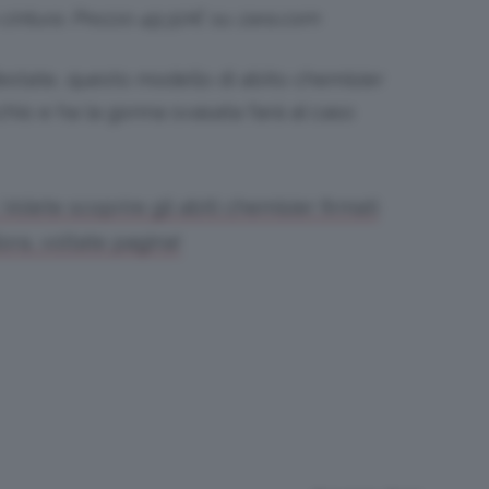
 cintura. Prezzo 49,50€ su zara.com
estate, questo modello di abito chemisier
chio e ha la gonna svasata farà al caso
olete scoprire gli abiti chemisier firmati
ra, voltate pagina!