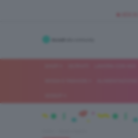
🥥 NEW IN
Accedi
alla community
SHOP
ISCRIVITI
LAVORA CON NOI
MODA E FASHION
ALIMENTAZIONE 
GOSSIP
Home
Moda e fashion