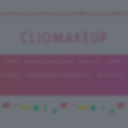
 SuperStrucco e SuperMousse Cocco Tiarè 🌺 ➡️ VAI SU CLIOMAK
FORUM
BEAUTY E BELLEZZA
CAPELLI
UNGHIE
ClioMakeUp
E DIETA
GRAVIDANZA E MATERNITÀ
RELAZIONI
Blog