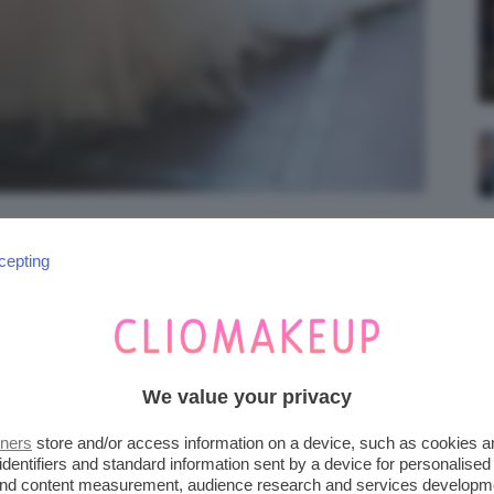
sa Yiya. Credits: @pronovias.com
cepting
o indubbiamente tra i più femminili e
o importante come quello delle
nozze
.
We value your privacy
tners
store and/or access information on a device, such as cookies 
identifiers and standard information sent by a device for personalised
 and content measurement, audience research and services developm