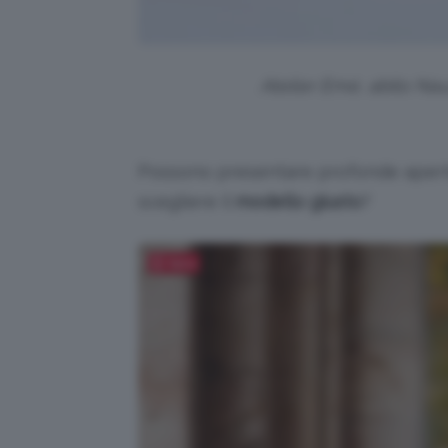
Atelier Emé, abito Nau
Possono presentare profonde apert
scegliere il
modello giusto
?
Salva