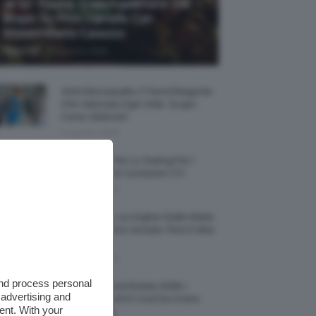
Je So’ Pazzo: Cosa Aspettarsi Dal
Biopic Su Pino Daniele Con
Massimiliano Caiazzo
-
TeamClio
6 Agosto 2026
Abiti Monospalla, Il Trend Elegante
Che Valorizza Ogni Stile: Scopri
Come Abbinarli
6 Agosto 2026
15 Prodotti Per Lo Styling Per I
Capelli Corti E Cortissimi 💇🏻‍♀️
6 Agosto 2026
Honey Nails, Le Unghie Giallo Miele
Che Dominano L’estate: Foto E Idee
Nail Art
6 Agosto 2026
and process personal
Vestiti Lingerie Estate 2026, I
 advertising and
Modelli Freschi E Cool Da Avere
ent. With your
Nell’armadio