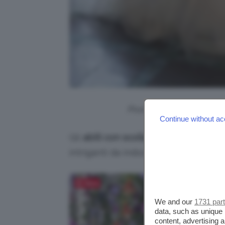
Pronovias, abito da spo
Continue without ac
Gli
abiti con scollature profonde
son
intriganti da indossare in un giorn
Salva
We and our
1731 par
data, such as unique 
content, advertising