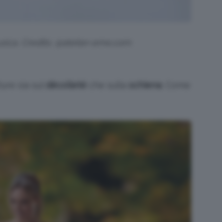
sica. Credits: @atelier-eme.com
ure sia sul
décolleté
che sulla
schiena
. Come