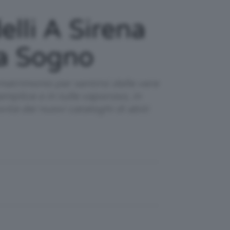
lli A Sirena
Da Sogno
 matrimonio per sentirsi delle vere
semplice o in tulle vaporoso, in
vità dei nuovi cataloghi di abiti