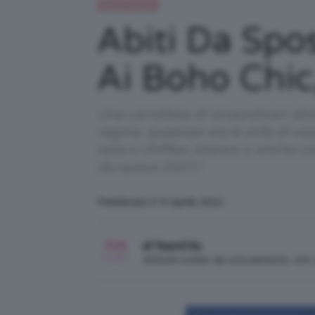
Moda e fashion
Abiti Da Spo
Ai Boho Chic
Una carrellata di straordinari abi
regine, qualsiasi sia lo stile di v
seta o chiffon, bianco o anche col
da sposa 2021!
Pubblicato il: 9 Aprile 2021
di TeamClio
Articolo scritto da una persona, no