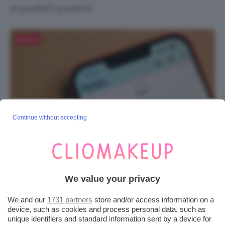
ai prodotti preferiti.
Salva
Continue without accepting
Credits: Foto di Adobe Stock | photo for
We value your privacy
everything
We and our
1731 partners
store and/or access information on a
Non solo: un altro strumento super prezioso è
device, such as cookies and process personal data, such as
unique identifiers and standard information sent by a device for
Rufus
, l’
assistente virtuale
per lo shopping