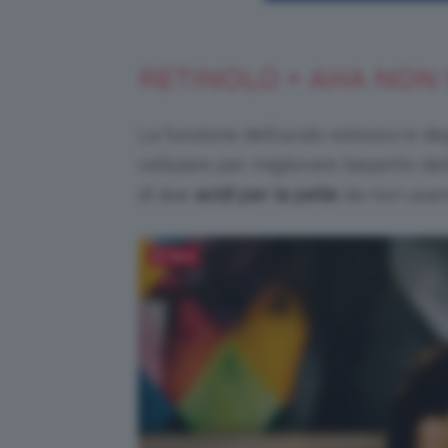
RETINOLO + AHA NON 
La funzione dell’
acido retinoico
e de
cellulare per migliorare l’aspetto de
di due
acidi per la pelle
da non usare
Salva