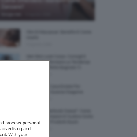
Come Difendere I Bambini Dalle
Zanzare?
-
Giorgia Asti
9 Agosto 2026
Olio Di Macassar: Benefici E Come
Usarlo
9 Agosto 2026
Wet Skin Look Corpo: Consigli E
Trucchi Per Ricreare La Tendenza
Bodycare Effetto Bagnato 💦
9 Agosto 2026
5 Accessori Casa Estate Per
Decorarla In Questa Stagione
8 Agosto 2026
Allerta “Underboob Sweat”: Come
Prevenire Irritazioni E Sudore Sotto
Il Seno Con I Prodotti Giusti
and process personal
 advertising and
8 Agosto 2026
ent. With your