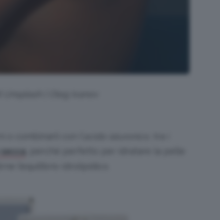
di Unsplash | Oleg Ivanov
ni o combinarli con l’
acido ialuronico
, tra i
, perché perfetto per idratare la pelle
e secca
ne l’equilibrio idrolipidico.