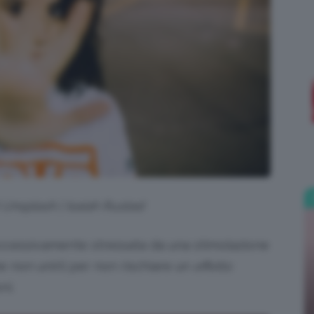
;)
i Unsplash | Isaiah Rustad
 eccessivamente stressata da una stimolazione
e non unirli per non rischiare un
effetto
ni.