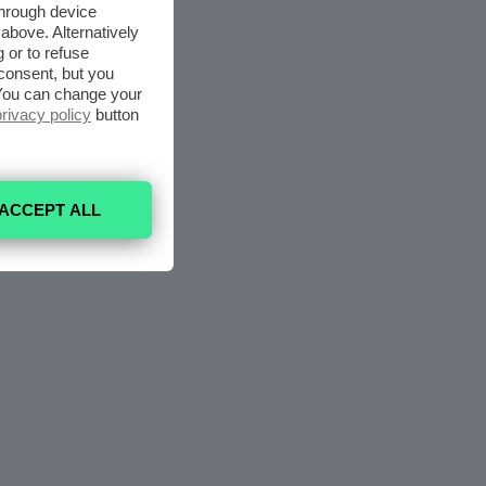
through device
above. Alternatively
 or to refuse
consent, but you
. You can change your
privacy policy
button
ACCEPT ALL