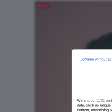
Salva
Continue without ac
We and our
1731 par
data, such as unique 
content, advertising