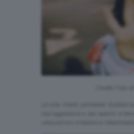
Credits: Foto d
La cute, infatti, potrebbe risultare
così aggressiva e, per questo, è ben
rebound
con irritazioni e infiammazio