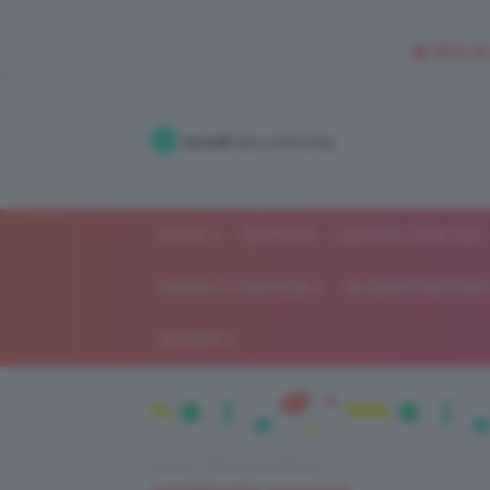
🥥 NEW IN
Accedi
alla community
SHOP
ISCRIVITI
LAVORA CON NOI
MODA E FASHION
ALIMENTAZIONE 
GOSSIP
Home
Beauty e bellezza