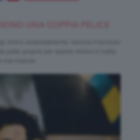
SONO UNA COPPIA FELICE
Bellezza
gli
AHA
è, essenzialmente, favorire il turnover
lla pelle: proprio per questo motivo si tratta
 mai insieme.
e
Makeup