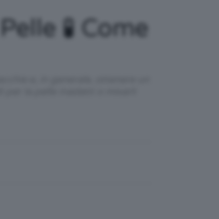
 Pelle 🧪 Come
 macchie e, in generale, ottenere un
per la pelle inadatti o mixarli