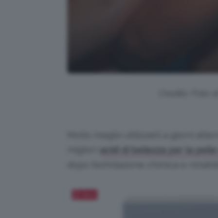
Credits: Foto 
Molto meglio utilizzarli a giorni alter
migliori
acidi di bellezza per la pell
dopo l’esfoliazione chimica e ristabilir
Salva