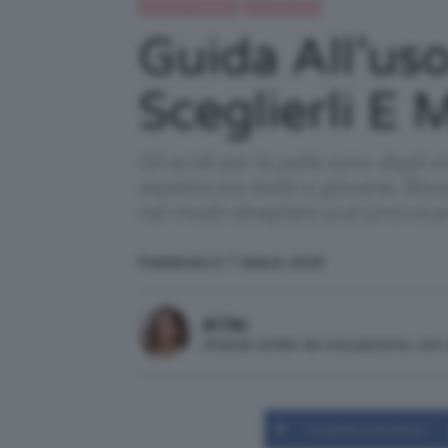
Beauty e bellezza
IN EVIDENZA
Guida All’uso
Sceglierli E M
Gli acidi per la pelle sono degli o
aspetto più bello e giovane. Bisog
nel modo sbagliato può provoca
Pubblicato il: 7 Marzo 2020
di Clio
Articolo scritto da una persona, no
Condividi su Facebook