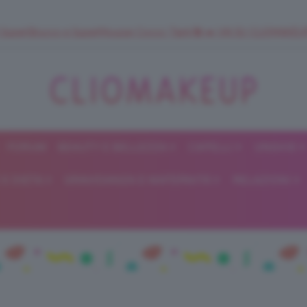
 SuperStrucco e SuperMousse Cocco Tiarè 🌺 ➡️ VAI SU CLIOMAK
FORUM
BEAUTY E BELLEZZA
CAPELLI
UNGHIE
ClioMakeUp
E DIETA
GRAVIDANZA E MATERNITÀ
RELAZIONI
Blog