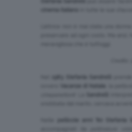
Stefania Sandrelli
può essere facil
cinema
italiano
in tutte le sue sfacc
L’attrice non è mai stata una donn
preservare ad ogni costo. Ma anzi, 
meravigliosa che è tutt’oggi.
Credits:
Nel
1983
Stefania Sandrelli
prende
ovvero
Vacanze di Natale
, la pelli
cinepanettoni
! La
Sandrelli
interpre
snobbata dal marito, cercava avvent
Nelle
pellicole anni ’80
Stefania S
accompagnati da
pettinature vist