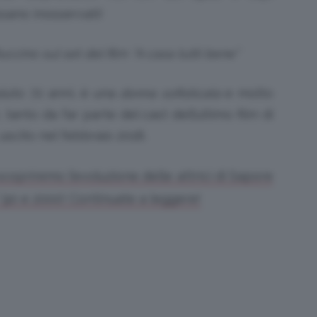
sano inosservati!
ccino sul set del film “A casa tutti bene”
uto 72 anni, è una
donna sofisticata
e molto
 tanto da far parte del cast dell’ultimo film di
 uscito nel febbraio 2018.
scopriremo l’evoluzione delle attrici di Sapore
 ’90 e 2000! Continuate a leggere!