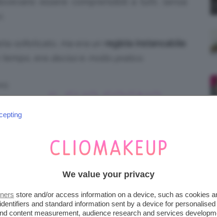
vevano essere comprensibili a tutti, senza
.
ta sofisticato, ma era un
regista instancabile
:
o tempo, era
deciso
e
molto pratico
.
ro
IL SUO SOGNO
no
SAREBBE STATO
ca
cepting
ne
QUELLO DI FARE IL
CRITICO
lo
CINEMATOGRAFICO
We value your privacy
tners
store and/or access information on a device, such as cookies 
identifiers and standard information sent by a device for personalised
I
 and content measurement, audience research and services developm