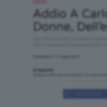
Celebrità
Addio A Carlo
Donne, Dell’e
Nei film di Carlo Vanzina le donne
film e vediamo l’evoluzione dei lo
Pubblicato il: 17 Luglio 2018
di TeamClio
Articolo scritto da una persona, non da una 
Condividi su Facebook