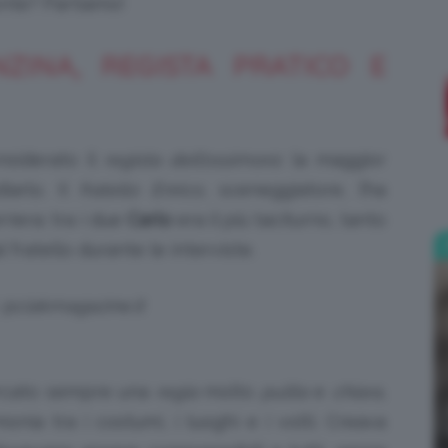
ronte? Partiamo!
;)
ZINA, REGISTA PRATICO E
siderato il
regista dell’ossimoro
: la maggior
iarlo. Il
fratello Enrico
, sceneggiatore, l’ha
iera: tra i due
Carlo
era il più taciturno, tanto
 fratello durante le interviste.
: @ciakmagazine.it
ercato sempre una
regia
molto
pulita
e
chiara
,
onia tra i costumi, i luoghi e i volti. Creava