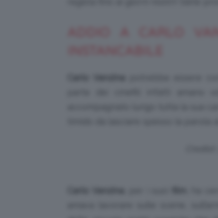
regista fino ai giorni nostri! Siete p
ADDIO A CARLO VAN
INSTANCABILE
Carlo Vanzina
potrebbe essere con
parte dei cinefili infatti amano od
accompagnato lungo tutta la sua carr
timido da lasciare spesso la parola al
Credist
Carlo Vanzina
, per i suoi
film
, ha c
amava lavorare sulle scene, sull’arm