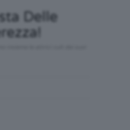
sta Delle
erezza!
 insieme le attrici cult dei suoi