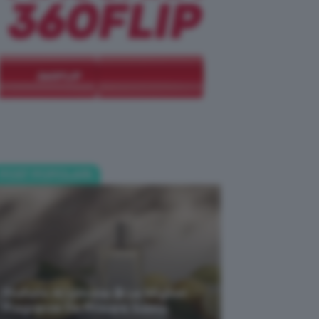
POST POPOLARI
Profumi Al Limone 🍋 Le Migliori
Fragranze Da Provare Subito