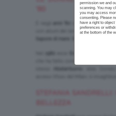
permission we and o
’80
scanning. You may cl
you may access more 
consenting. Please no
have a right to objec
È negli
anni ’80
che i
fratelli Vanzin
preferences or withdr
con alcuni dei loro
film più famosi:
s
at the bottom of the 
Sapore di
mare
,
Sapore di mare 2
,
V
Nel
1982
esce
Eccezzziunale… vera
che ha fatto conoscere
Diego Abat
stesso
Abatantuono
, alias Donato
acceso tifoso del Milan, si invaghis
STEFANIA SANDRELLI:
BELLEZZA