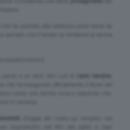
mente considerata una delle
protagoniste
del
ettature.
a che ha puntato alla bellezza come bene da
ha lasciato che il tempo la rendesse la donna
 @casadelcinema.it
 parte a un altro
film cult
di
Carlo Vanzina
,
cola che ha inaugurato ufficialmente il
filone dei
tava Ivana, una donna ricca e piacente che,
ure in vacanza.
andrelli
sfoggia dei
make-up
semplici
, ma
ose
(soprattutto nel film del 1982) e capi