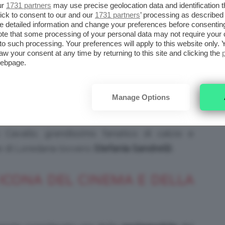
ur
1731 partners
may use precise geolocation data and identification 
ick to consent to our and our
1731 partners
’ processing as described 
detailed information and change your preferences before consenting
te that some processing of your personal data may not require your 
t to such processing. Your preferences will apply to this website only
a
si sono fatti conoscere al grande pubblico
aw your consent at any time by returning to this site and clicking the
tiamo parlando di
Eccezzziunale… veramente
,
webpage.
acanze di Natale
e molti altri ancora!
Manage Options
mente
divenuto un vero e proprio
cult
, il film
antuono
al grande pubblico. Nella pellicola lo
 Cavallo, grandissimo fanatico di calcio e
ce di Loredana (ovvero
Stefania Sandrelli
).
 ICONA DEL CINEMA E DELLA