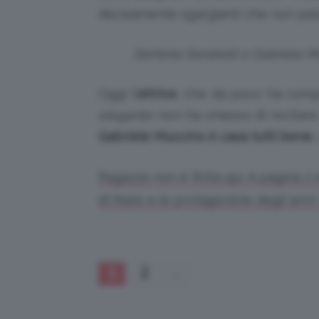
decisamente sgargianti che non pas
Stefania Sandrelli e Gabriele Mu
Oggi l’
attrice
, che da poco ha compi
elegante
: non ha smesso di recitare,
Gabriele Muccino A
casa tutti bene
,
Ragazze non è finita qui. A pagina 2 
di Mare e le protagoniste degli anni
1
2