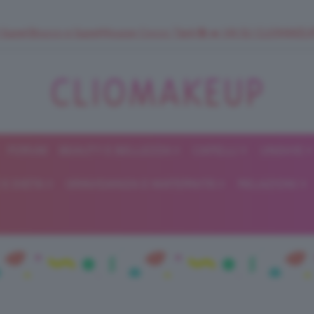
 SuperStrucco e SuperMousse Cocco Tiarè 🌺 ➡️ VAI SU CLIOMAK
FORUM
BEAUTY E BELLEZZA
CAPELLI
UNGHIE
ClioMakeUp
E DIETA
GRAVIDANZA E MATERNITÀ
RELAZIONI
Blog