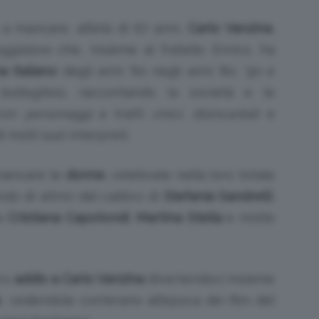
a mancare, all’età di 67 anni,
Carlo Vanzina
,
ggiatore
che, insieme al fratello Enrico, ha
a italiano
degli anni ’60 negli anni ’80, ’90 e
Bellezza
botteghino
, raccontando la società e le
 con
personaggi
a tratti
cinici
,
disincantati
e
 molti suoi interpreti.
e
mancare le
donne
, celebrate nella loro totale
ndo di attrici del calibro di
Stefania Sandrelli
,
he
Cristiana Capotondi
,
Martina Stella
e molte
Makeup
tro
addio a Carlo Vanzina
divertendoci insieme
e
, vedendole com’erano all’epoca dei film del