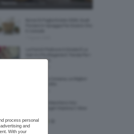
-
TeamClio
7 Agosto 2026
Borse Di Paglia Estate 2026, Quali
Portarsi In Spiaggia Per Essere Chic
E Comode
7 Agosto 2026
La French Pedicure In Estate È La
Nail Art Più Elegante E Trendy Per I
Nostri Piedini
7 Agosto 2026
Tinta Labbra Coreana, Le Migliori
Da Provare ORA
7 Agosto 2026
Recensione Maschera Viso
Sephora Idrogel Vitamina C Glow
Mask
and process personal
 advertising and
ent. With your