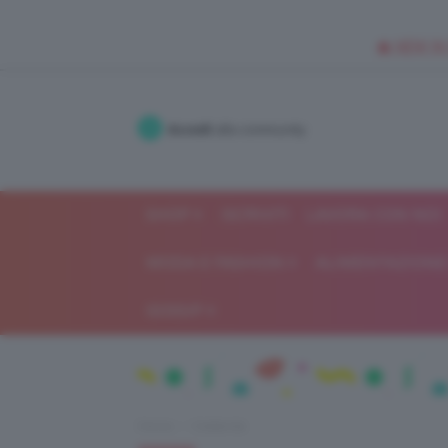
🥥 NEW IN
Accedi
alla community
SHOP
ISCRIVITI
LAVORA CON NOI
MODA E FASHION
ALIMENTAZIONE 
GOSSIP
Home
Celebrità