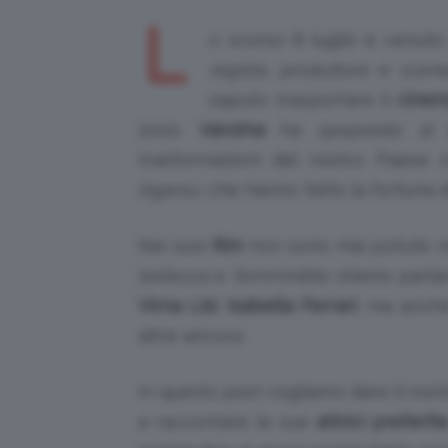
L
o scorso 8 luglio è venuto 
regista
,
produttore
e
scene
saputo trasportare il
cinem
2000.
Vanzina
ha
spopolato al 
trasformazioni del nostro Paese
ingenui
, che hanno fatto la fortuna di
Nei suoi
film
non sono mai potute 
bellezza
e
femminilità
: stiamo parla
Virna Lisi
,
Isabella Ferrari
, ma anc
altre ancora.
In questo post vogliamo dare il nos
a raccontare le sue
attrici preferit