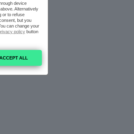
through device
above. Alternatively
 or to refuse
consent, but you
. You can change your
privacy policy
button
ACCEPT ALL