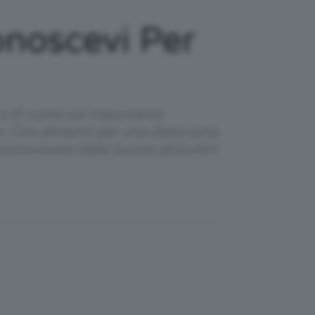
onoscevi Per
" e di come sia importante
o. Con alimenti per una dieta sana
 promuovere delle buone abitudini