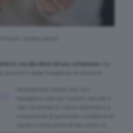
di Pexels | Andres Ayrton
imenti, ma alla dieta nel suo complesso
che
e porzioni e dalle frequenze di consumo.
Ricordiamoci inoltre che non
BI
mangiamo solo per nutrirci, ma che il
cibo ha anche un valore edonistico e,
a eccezione di particolari condizioni di
salute o motivazioni di tipo etico, in