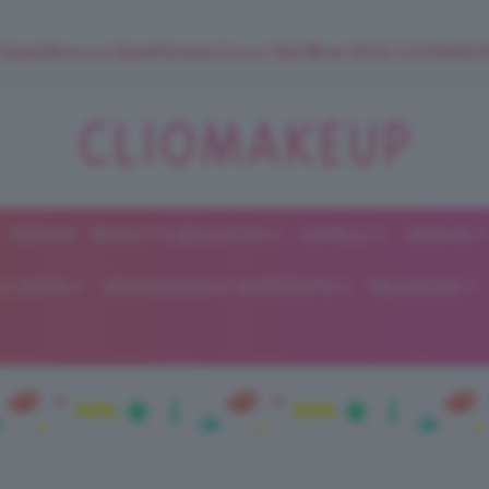
 SuperStrucco e SuperMousse Cocco Tiarè 🌺 ➡️ VAI SU CLIOMAK
FORUM
BEAUTY E BELLEZZA
CAPELLI
UNGHIE
ClioMakeUp
E DIETA
GRAVIDANZA E MATERNITÀ
RELAZIONI
Blog