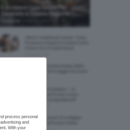
5 Accessori Casa Estate Per
Decorarla In Questa Stagione
-
Giorgia Asti
8 Agosto 2026
Allerta “Underboob Sweat”: Come
Prevenire Irritazioni E Sudore Sotto
Il Seno Con I Prodotti Giusti
8 Agosto 2026
Borse All’uncinetto Estate 2026, I
Modelli Freschi E Leggeri Da Avere
8 Agosto 2026
Creme Mani Protettive ✨ 12
Riparatrici Da Provare Contro
Secchezza E Screpolature🔝
7 Agosto 2026
and process personal
Profumi Al Limone 🍋 Le Migliori
 advertising and
Fragranze Da Provare Subito
ent. With your
7 Agosto 2026