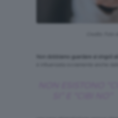
Credits: Foto 
Non dobbiamo guardare ai singoli al
è influenzata ovviamente anche dall
NON ESISTONO “CI
SI” E “CIBI NO”