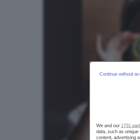
Continue without ac
We and our
1731 par
data, such as unique 
content, advertising