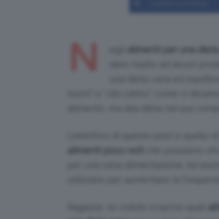
Condividi su Facebook
N
egli
alimenti per una diet
dare risalto ad alcuni pro
una dieta varia ed equilib
buoni” e “cibi cattivi,” come vi dic
alimento, ma alla dieta nel suo comp
L’obiettivo di questo post è quello d
alimenti poco noti
che possiamo sfru
per una sana alimentazione. Ad esem
utilizzare per aumentare la frequenz
Ragazze, se volete scoprire quali
al