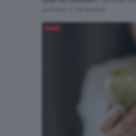
forse non conoscevi
è doveroso chia
permessi” e “cibi proibiti”.
Salva