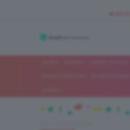
🥥 NEW IN
Accedi
alla community
SHOP
ISCRIVITI
LAVORA CON NOI
MODA E FASHION
ALIMENTAZIONE 
GOSSIP
Home
Alimentazione e dieta