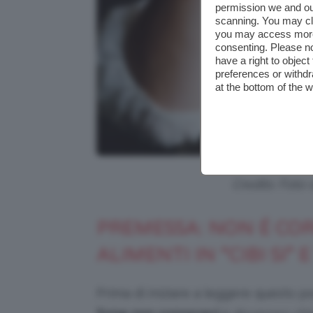
permission we and o
scanning. You may cl
you may access more 
consenting. Please no
have a right to objec
preferences or withdr
at the bottom of the 
Credits: Foto 
PREMESSA: NON É COR
ALIMENTI IN “CIBI SI” E
Prima di iniziare a leggere questo p