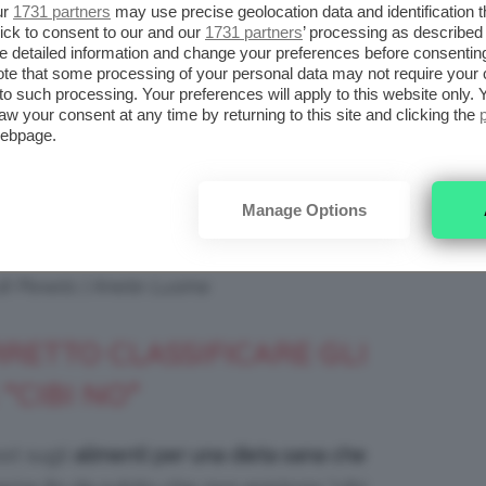
ur
1731 partners
may use precise geolocation data and identification 
ick to consent to our and our
1731 partners
’ processing as described 
detailed information and change your preferences before consenting
te that some processing of your personal data may not require your 
t to such processing. Your preferences will apply to this website only
aw your consent at any time by returning to this site and clicking the
webpage.
Manage Options
di Pexels | Anete Lusina
RETTO CLASSIFICARE GLI
 “CIBI NO”
ost sugli
alimenti per una dieta sana che