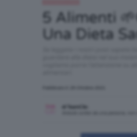
Alimentazione e dieta
5 Alimenti 
Una Dieta Sa
Se leggete i nostri post sapete be
guardare alla dieta nel suo insie
vogliamo porre l'attenzione su a
alimentari.
Pubblicato il: 29 Ottobre 2021
di TeamClio
Articolo scritto da una persona, no