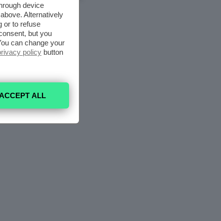
through device
above. Alternatively
 or to refuse
consent, but you
. You can change your
privacy policy
button
ACCEPT ALL