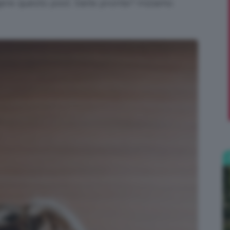
ere questo post. Siete pronte? Iniziamo
;)