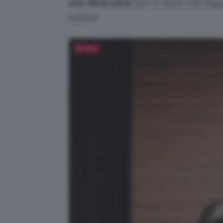
una dieta sana
non vi resta che legg
subito!
Salva