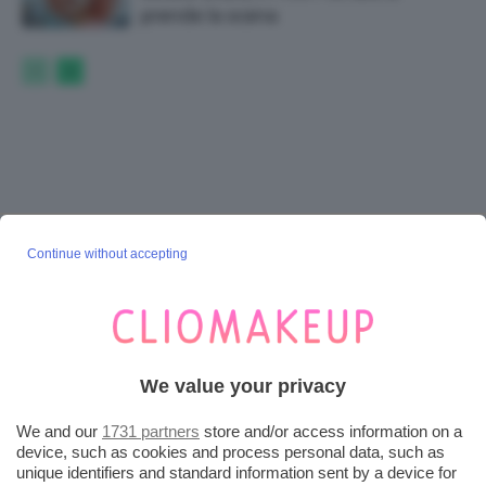
prende la scena
Continue without accepting
We value your privacy
We and our
1731 partners
store and/or access information on a
21 COMMENTI
device, such as cookies and process personal data, such as
unique identifiers and standard information sent by a device for
20 Novembre 2017 at 8:36 AM
nice2007