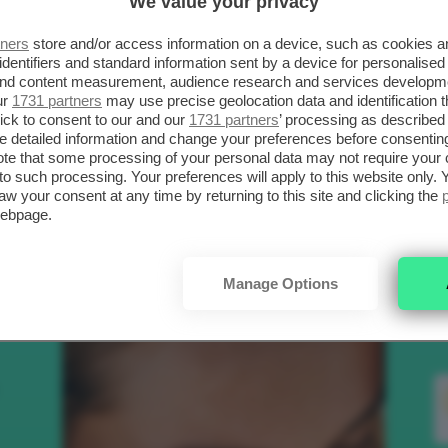
We value your privacy
SCELTI DA CLIO
R
tners
store and/or access information on a device, such as cookies 
identifiers and standard information sent by a device for personalised
 and content measurement, audience research and services developm
.
ur
1731 partners
may use precise geolocation data and identification 
Bellezza
ick to consent to our and our
1731 partners
’ processing as described 
detailed information and change your preferences before consenting
te that some processing of your personal data may not require your 
t to such processing. Your preferences will apply to this website only
to
aw your consent at any time by returning to this site and clicking the
webpage.
e
Manage Options
nk
Makeup