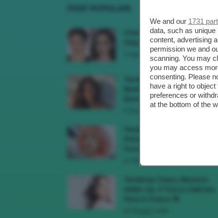
POST POPOLARI
We and our
1731 par
data, such as unique 
Cherry Red Make-Up 🍒 Gli
content, advertising
Step Per Ricreare Il Trend Di..
permission we and o
3 Agosto 2026
scanning. You may cl
you may access more 
consenting. Please no
Tendenza Trucco Sunburn
have a right to objec
Blush, Come Ricreare L’effet
preferences or withdr
Bonne Mine Estivo Di...
at the bottom of the 
6 Giugno 2026
Tendenze Colore Capelli
Primavera Estate 2026, Il Pi
Pomelo Si Prende...
31 Maggio 2026
Tendenza Cherry Blossom
Make-Up, Il Trucco Delicato
Rosa E Fresco 🌸
23 Maggio 2026