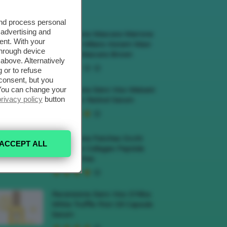
ECENSIONI HOT
and process personal
 advertising and
Recensione Mascara Marrone
ent. With your
Deborah Milano Instant Maxi
through device
Volume Mascara Brown
above. Alternatively
 or to refuse
consent, but you
. You can change your
Recensione Siero Viso Meisani
privacy policy
button
Blue Elixir Retinol Serum
Recensione Patches Occhi
ACCEPT ALL
Biodance Collagen Peptide
Eye Patches
Recensione Siero Viso D’Alba
White Truffle First Oil Capsule
Serum