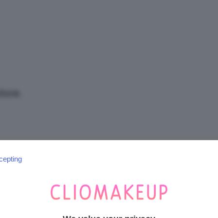
/
Tutto
tore.
su
cepting
SEGUICI SU INSTAGRAM
@CLIOMAKEUP_OFFICIAL
Trucco,