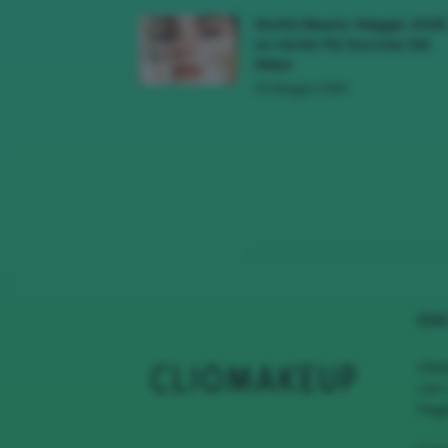
Novità Beauty Maggio 2026
Le Uscite Più Succose Del
Mese
16 Maggio 2026
CHI
Clio
con 
Page