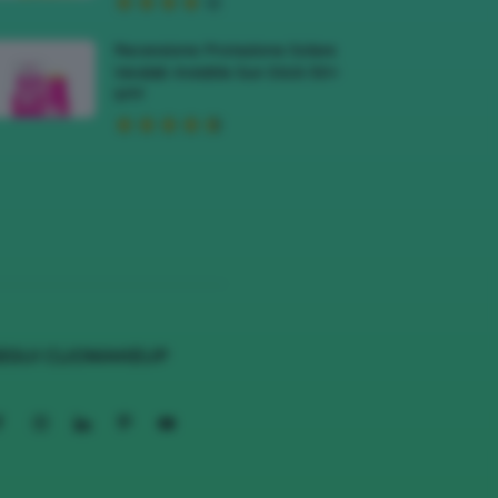
Recensione Protezione Solare
Veralab Invisible Sun Stick 50+
SPF
EGUI CLIOMAKEUP