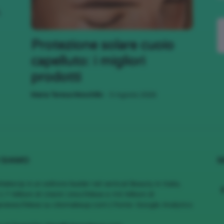
,
;)
Protezione solare cuoio
capelluto: i migliori
prodotti
-
Maria Teresa Moschillo
5 Agosto 2026
 SIAMO
S
MakeUp è un editore leader nel vertical Beauty in Italia,
1.7 Milioni di Utenti Unici/Mese e 4.6 Milioni di
views/Mese su cliomakeup.com | Fonte: Google Analytics