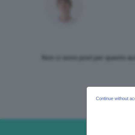
Non ci sono post per questo au
Continue without ac