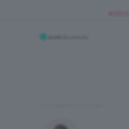
🥥 NEW IN
Accedi
alla community
Home
Redazione
I Post di LidiaP