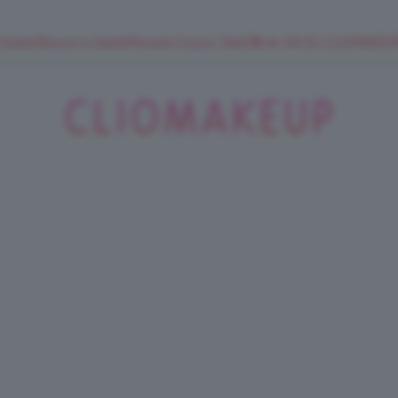
 SuperStrucco e SuperMousse Cocco Tiarè 🌺 ➡️ VAI SU CLIOMAK
ClioMakeUp
Blog