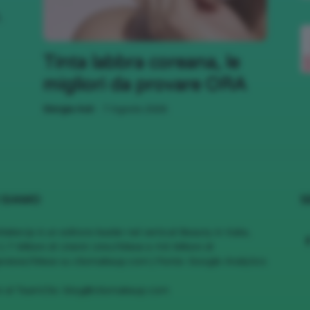
,
;)
Tinta labbra coreana, le
migliori da provare ORA
-
Giorgia Asti
7 Agosto 2026
 SIAMO
S
MakeUp è un editore leader nel vertical Beauty in Italia,
1.7 Milioni di Utenti Unici/Mese e 4.6 Milioni di
views/Mese su cliomakeup.com | Fonte: Google Analytics
vi al TeamClio:
blog@cliomakeup.com