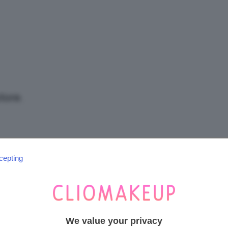
/
Tutto
tore.
su
cepting
SEGUICI SU INSTAGRAM
@CLIOMAKEUP_OFFICIAL
Trucco,
We value your privacy