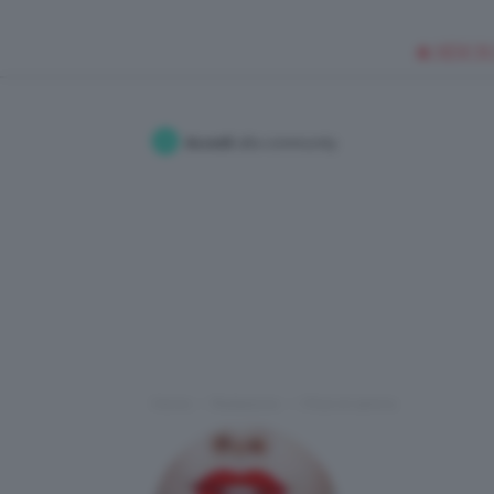
🥥 NEW IN
Accedi
alla community
Home
Redazione
I Post di samira