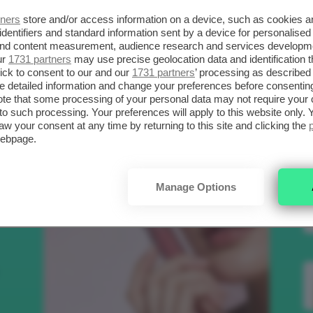
SCELTI DA CLIO
R
tners
store and/or access information on a device, such as cookies 
identifiers and standard information sent by a device for personalised
 and content measurement, audience research and services developm
ur
1731 partners
may use precise geolocation data and identification 
.
Bellezza
ick to consent to our and our
1731 partners
’ processing as described 
detailed information and change your preferences before consenting
te that some processing of your personal data may not require your 
t to such processing. Your preferences will apply to this website only
aw your consent at any time by returning to this site and clicking the
to
webpage.
e
Manage Options
nk
Makeup