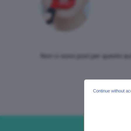
Non ci sono post per questo au
Continue without ac