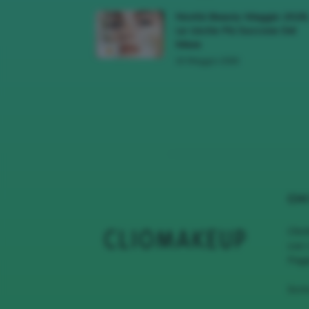
Novità Beauty Maggio 2026
Le Uscite Più Succose Del
Mese
16 Maggio 2026
CHI
Clio
con 
Page
Scri