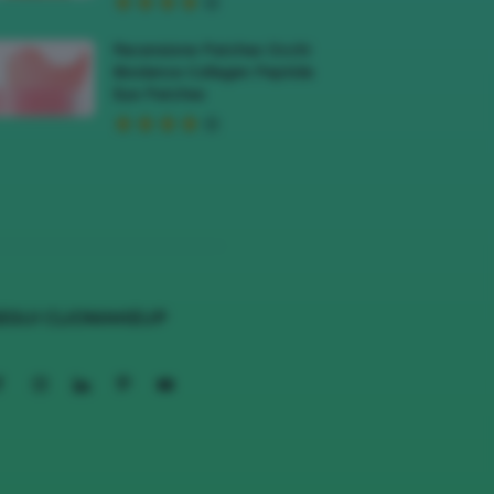
Recensione Patches Occhi
Biodance Collagen Peptide
Eye Patches
EGUI CLIOMAKEUP