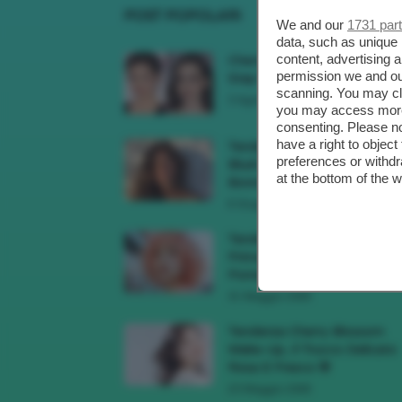
POST POPOLARI
We and our
1731 par
data, such as unique 
content, advertising
Cherry Red Make-Up 🍒 Gli
permission we and o
Step Per Ricreare Il Trend Di..
scanning. You may cl
3 Agosto 2026
you may access more 
consenting. Please no
have a right to objec
Tendenza Trucco Sunburn
preferences or withdr
Blush, Come Ricreare L’effet
at the bottom of the 
Bonne Mine Estivo Di...
6 Giugno 2026
Tendenze Colore Capelli
Primavera Estate 2026, Il Pi
Pomelo Si Prende...
31 Maggio 2026
Tendenza Cherry Blossom
Make-Up, Il Trucco Delicato
Rosa E Fresco 🌸
23 Maggio 2026