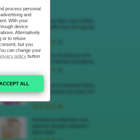
ECENSIONI HOT
and process personal
 advertising and
ent. With your
Recensione Siero Viso D’Alba
through device
White Truffle First Oil Capsule
above. Alternatively
Serum
 or to refuse
consent, but you
. You can change your
Recensione Fondotinta NYX
privacy policy
button
Make Em Wonder Foundation
ACCEPT ALL
Recensione Protezione Solare
Veralab Invisible Sun Stick 50+
SPF
Recensione Maschera Viso
Sephora Idrogel Vitamina C
Glow Mask