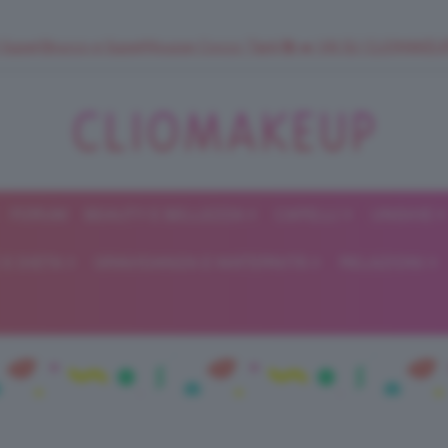
 SuperStrucco e SuperMousse Cocco Tiarè 🌺 ➡️ VAI SU CLIOMAK
FORUM
BEAUTY E BELLEZZA
CAPELLI
UNGHIE
ClioMakeUp
E DIETA
GRAVIDANZA E MATERNITÀ
RELAZIONI
Blog