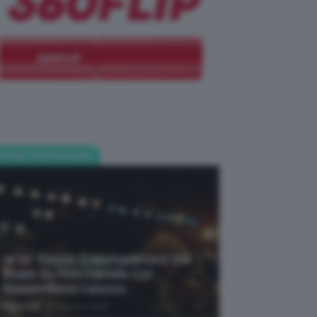
POST POPOLARI
Je So’ Pazzo: Cosa Aspettarsi Dal
Biopic Su Pino Daniele Con
Massimiliano Caiazzo
-
TeamClio
6 Agosto 2026