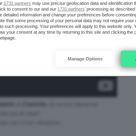
ur
1731 partners
may use precise geolocation data and identification 
ick to consent to our and our
1731 partners
’ processing as described 
detailed information and change your preferences before consenting
te that some processing of your personal data may not require your 
t to such processing. Your preferences will apply to this website only
aw your consent at any time by returning to this site and clicking the
webpage.
Manage Options
abbit
di
Charlotte
, di cui era talmente
nte più di casa?
ata con il mio vibratore!