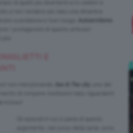
lare di quelli più divertenti e/o celebri e
buito a non rendere più tabù una dinamica
;)
rare scandalosa e fuori luogo.
Autoerotismo
no i protagonisti di questo articolo!
 più!
ONIGLIETTI E
ANTI
ost non menzionando
Sex & The city
, uno dei
 merito di rompere moltissimi tabù riguardanti
o
incluso!
Gli episodi in cui si parla di questo
argomento, nel corso della serie, sono