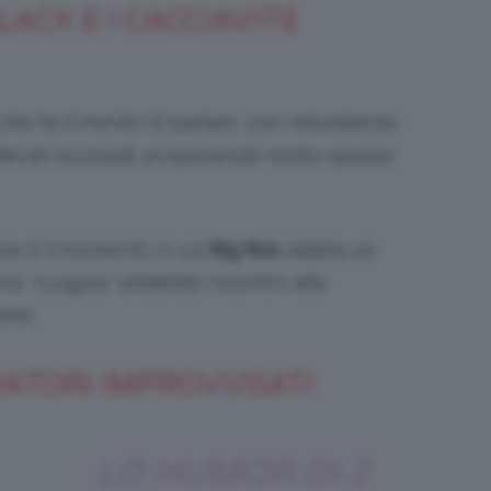
ACK E I CACCIAVITE
che ha il merito di parlare, con naturalezza
siderati scomodi, proponendo molto spesso
how è il momento in cui
Big Boo
adatta un
ersi
“svagare”
andando incontro alla
ere!
BRATORI IMPROVVISATI
LO HUMOR DI 2