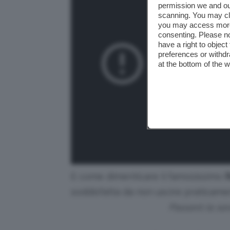
permission we and o
scanning. You may cl
you may access more 
consenting. Please no
have a right to objec
preferences or withdr
at the bottom of the 
E come dimenticare il famosissimo
R
soddisfatta da non uscire praticame
Passerò la ser