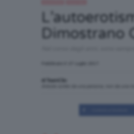
IN EVIDENZA
Trend Topic
L’autoerotis
Dimostrano Q
Nel corso degli anni, sono sempre
Pubblicato il: 27 Luglio 2017
di TeamClio
Articolo scritto da una persona, non da una 
Condividi su Facebook