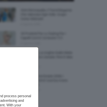
Abiti Monospalla, Il Trend Elegante
Che Valorizza Ogni Stile: Scopri
Come Abbinarli
6 Agosto 2026
15 Prodotti Per Lo Styling Per I
Capelli Corti E Cortissimi 💇🏻‍♀️
6 Agosto 2026
Honey Nails, Le Unghie Giallo Miele
Che Dominano L’estate: Foto E Idee
Nail Art
6 Agosto 2026
Vestiti Lingerie Estate 2026, I
Modelli Freschi E Cool Da Avere
Nell’armadio
6 Agosto 2026
and process personal
 advertising and
ent. With your