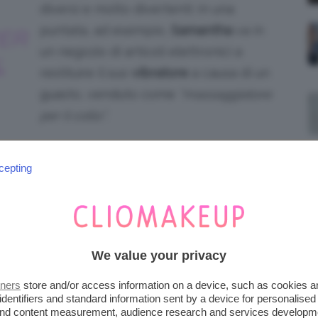
diversi e molto divertenti: in una
puntata, ad esempio,
Samantha
va in
ER
un negozio di articoli elettronici a
&
restituire il suo
vibratore
a causa di un
guasto, venduto come
“massaggiatore
per il collo”
.
cepting
ere uno nuovo, dà consigli riguardo questi
 si trovano nel reparto e che ne desiderano
We value your privacy
tners
store and/or access information on a device, such as cookies 
identifiers and standard information sent by a device for personalised
 and content measurement, audience research and services developm