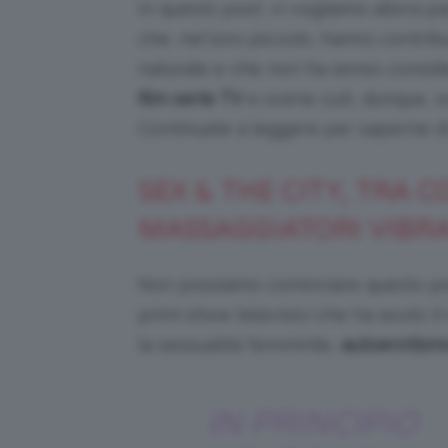
In questo post, vi vogliamo allora par
che, nel loro piccolo, hanno contri
naturale e che non ha senso conside
film serie TV
e scene cult, dunque, so
Continuate a leggere per saperne di
SEX & THE CITY, TRA C
MASSAGGIATORI VIBR
Non possiamo cominciare questo p
primi show televisivi che ha avuto il
la sessualità femminile,
autoerotism
IN PRINCIPIO