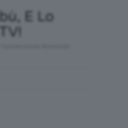
bù, E Lo
 TV!
 l'autoerotismo femminile!