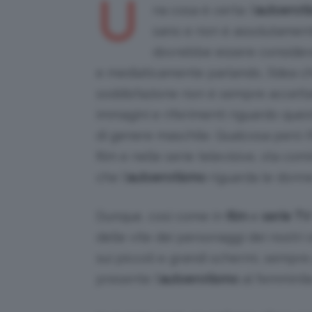
U
na cosa è certa: l’
autoerot
sano e non è assolutament
dovrebbe essere considera
e mediaticamente parlando, l’idea c
soddisfazione non è sempre accettat
immagini e riferimenti riguardo que
di genere maschile. Qualcosa però 
film e nelle serie televisive, sta c
che l’
autoerotismo
riguarda le donne
Dunque, così come in
film
e
serie TV
delle vite dei personaggi dei nostri
sui piccoli e grandi schermi, sempre
presente l’
autoerotismo
al femminile