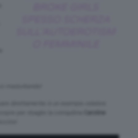
BROKE GIRLS
a
SPESSO SCHERZA
SULL’AUTOEROTISM
O FEMMINILE
e
vo masturbando!
pare direttamente: è un esempio celebre
copre per sbaglio la coinquilina
Caroline
occino!