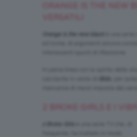
ORANGE IS THE NEW BL
VERSATILI
Orange is the new black
è una serie 
ed ironia, di argomenti ancora con
interessanti spunti di riflessione.
In piena linea con lo spirito dello s
cacciavite in veste di
dildo
, per pot
mancanza di mezzi imposta dal carc
2 BROKE GIRLS E I VI
2 Broke Girls
è una serie TV che, di
frequente, ha trattato in modo