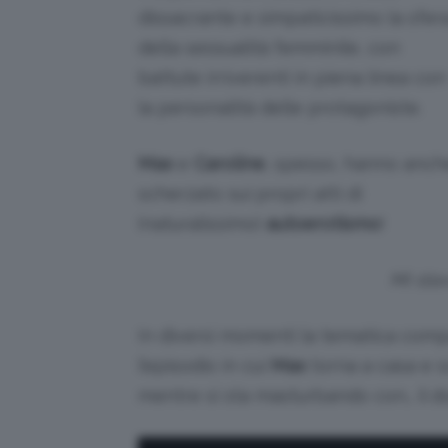
dissacrante e simpaticissimo la sfer
della sessualità femminile, con
battute irriverenti in piena linea con
la personalità delle protagoniste.
Max
e
Caroline
, spesso, hanno anch
scherzato sui propri atti di
(naturalissimo)
autoerotismo
!
Mi sta
In diversi momenti la tematica com
l’episodio in cui
Max
torna a casa e s
mentre si sta masturbando con… il d