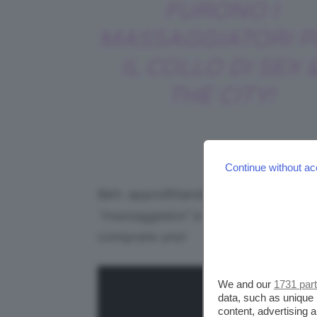
FURONO I
MASSAGGIATORI P
IL COLLO DI SEX 
THE CITY!
Continue without ac
Beh, approfittando di poterne scegli
“massaggiatori”
a tutte le donne che
comprare uno!
We and our
1731 par
data, such as unique 
content, advertising