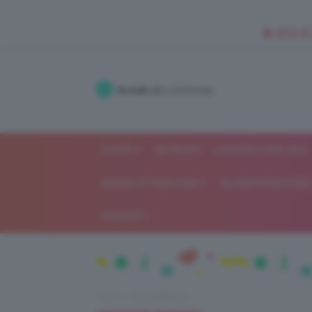
🥥 NEW IN
Accedi
alla community
SHOP
ISCRIVITI
LAVORA CON NOI
MODA E FASHION
ALIMENTAZIONE 
GOSSIP
Home
IN EVIDENZA