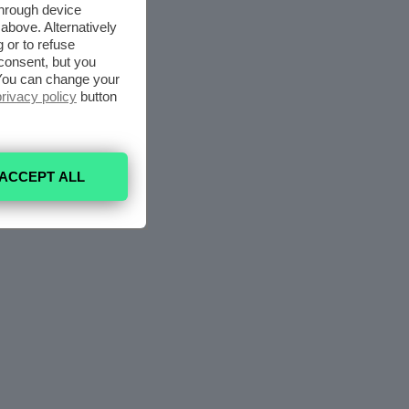
through device
above. Alternatively
 or to refuse
consent, but you
. You can change your
privacy policy
button
ACCEPT ALL