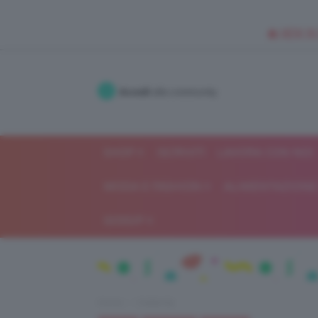
🥥 NEW IN
Accedi
alla community
SHOP
ISCRIVITI
LAVORA CON NOI
MODA E FASHION
ALIMENTAZIONE 
GOSSIP
Home
Celebrità