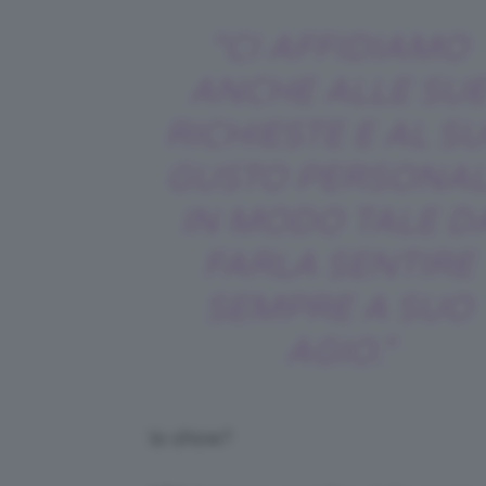
“CI AFFIDIAMO
ANCHE ALLE SU
RICHIESTE E AL S
GUSTO PERSONA
IN MODO TALE D
FARLA SENTIRE
SEMPRE A SUO
AGIO.”
lo show?