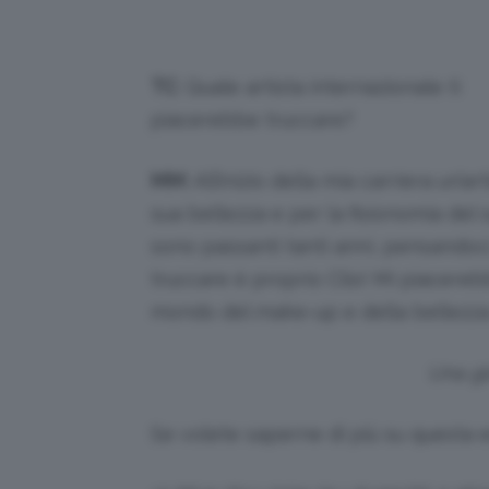
TC
: Quale artista internazionale ti
piacerebbe truccare?
MM
: All’inizio della mia carriera un’
sua bellezza e per la fisionomia del 
sono passanti tanti anni, pensandoci
truccare è proprio Clio! Mi piacerebbe
mondo del make-up e della bellezza
Una gi
Se volete saperne di più su questa e