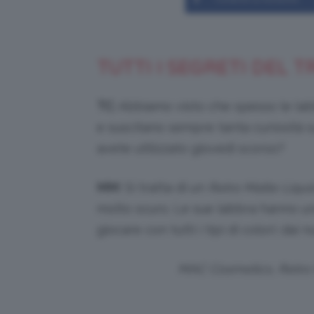
TUTTI I SEGRETI DEL 
TC
: Abbiamo visto che spesso le lab
e suscitano sempre tanta curiosità su
avete utilizzato giovedì scorso?
MM
: Si tratta di un
Retro Matte Liqui
molto scuro. Le sue labbra hanno un
giocare con tutti i tipi di colori: dai 
MAC Cosmetics, Retro M