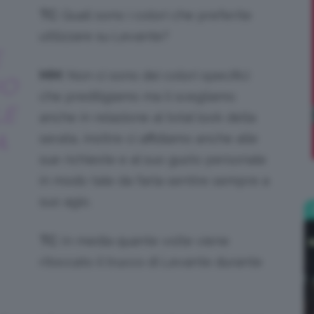
TC
: Quali sono i colori che preferite
;)
utilizzare su Levante?
E
MM
: Non ci sono dei colori specifici
UO
che prediligiamo ma li scegliamo
LE
anche in relazione al total look della
A
serata, inoltre ci affidiamo anche alle
sue richieste e al suo gusto personale
in modo tale da farla sentire sempre a
suo agio.
TC
: In media quante volte viene
ritoccato il trucco di Levante durante