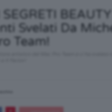
/
 I SEGRETI BEAUTY
nti Svelati Da Mic
ro Team!
Tutto
ettore artistico del Mac Pro Team e ci ha svelato 
 a X Factor!
su
macchina
Trucco,