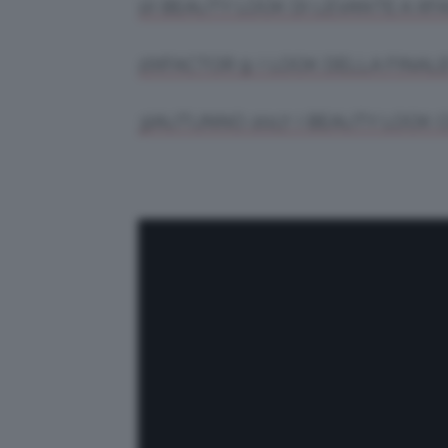
1)I BEAUTY LOOK DI LEVANTE A X
2)XFACTOR 9: I LOOK DELLA FINALE
3)AUTUNNO 2017: I BEAUTY LOOK