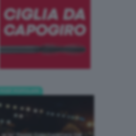
POST POPOLARI
Je So’ Pazzo: Cosa Aspettarsi Dal