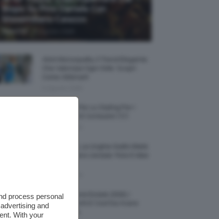
Biopic Su Pino Daniele Con
Massimiliano Caiazzo
-
TeamClio
6 Agosto 2026
Abiti Monospalla, Il Trend Elegante
Che Valorizza Ogni Stile: Scopri
Come Abbinarli
6 Agosto 2026
15 Prodotti Per Lo Styling Per I
Capelli Corti E Cortissimi 💇🏻‍♀️
6 Agosto 2026
Honey Nails, Le Unghie Giallo Miele
Che Dominano L’estate: Foto E Idee
Nail Art
6 Agosto 2026
Vestiti Lingerie Estate 2026, I
and process personal
Modelli Freschi E Cool Da Avere
 advertising and
Nell’armadio
ent. With your