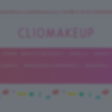
 SuperStrucco e SuperMousse Cocco Tiarè 🌺 ➡️ VAI SU CLIOMAK
FORUM
BEAUTY E BELLEZZA
CAPELLI
UNGHIE
ClioMakeUp
E DIETA
GRAVIDANZA E MATERNITÀ
RELAZIONI
Blog