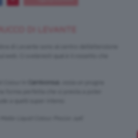
TRUCCO DI LEVANTE
Bellezza
bra di Levante sono al centro dell’attenzione
l web. Ci sveleresti qual è il rossetto che
e
d Colour
in
Carnivorous
, ossia un prugna
a forma perfetta che si presta a poter
nude a quelli super intensi.
Makeup
atte Liquid Colour. Prezzo: 24€