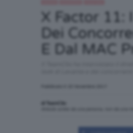
Celebrità
IN EVIDENZA
Trend Topic
X Factor 11:
Dei Concorre
E Dal MAC P
Il TeamClio ha intervistato il dir
look di Levante e dei concorrenti
Pubblicato il: 23 Novembre 2017
di TeamClio
Articolo scritto da una persona, non da una 
Condividi su Facebook