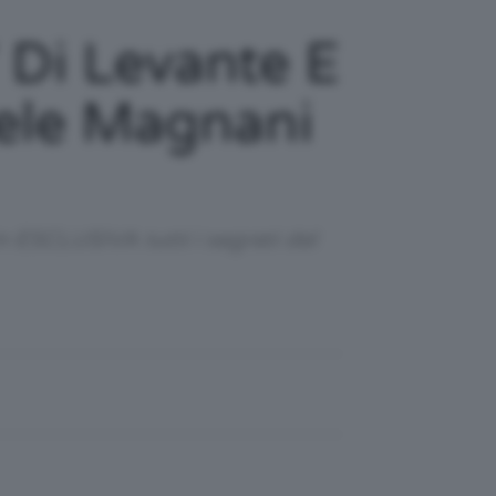
 Di Levante E
hele Magnani
in ESCLUSIVA tutti i segreti del