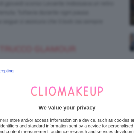
a di giovedì scorso Levante indossava un retro
enuta. Tuttavia durante ogni pausa
a segue si assicura che il look sia sempre
L TRUCCO GLAMOUR
ial Make-up Sponsor di X Factor, come
cepting
assati?
re al programma quest’anno è la mia
ostrando in TV quel glamour in più che
We value your privacy
 a un tocco artistico che invece a mio parere
tners
store and/or access information on a device, such as cookies 
identifiers and standard information sent by a device for personalised
 and content measurement, audience research and services developm