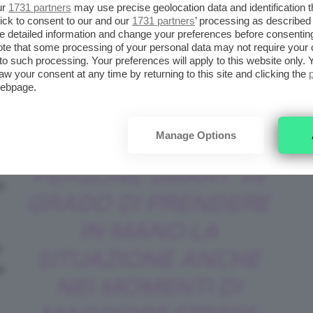
i truccatori esterni ma si affida solo al suo
ur
1731 partners
may use precise geolocation data and identification 
ick to consent to our and our
1731 partners
’ processing as described 
ragazzi che ne fanno parte?
detailed information and change your preferences before consenting
te that some processing of your personal data may not require your 
t to such processing. Your preferences will apply to this website only
aw your consent at any time by returning to this site and clicking the
webpage.
DEL MAC PRO TEAM
o
Manage Options
FANNO PARTE
PERSONE SMART IN
o
GRADO DI PRENDERE
IN MANO LA
e
SITUAZIONE ANCHE
e
NEI MOMENTI DI