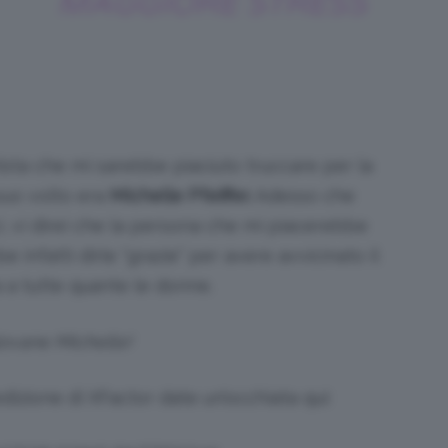
MAGGIORE STRESS
artista che mi sarebbe piaciuto truccare per la
suo volto era
Michelle Pfeiffer.
Adesso che
, vi direi che la persona che mi piacerebbe
 infatti dirle “grazie” per avere avvicinato il
 a tutte quante le donne.
ovane Michelle!
dizione di XFactor date un’occhiata qui: