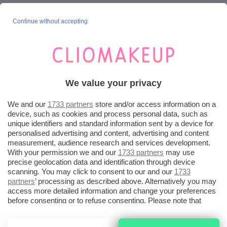
Continue without accepting
We value your privacy
We and our
1733 partners
store and/or access information on a
device, such as cookies and process personal data, such as
unique identifiers and standard information sent by a device for
personalised advertising and content, advertising and content
measurement, audience research and services development.
Post Precedente
Prossimo Post
With your permission we and our
1733 partners
may use
precise geolocation data and identification through device
Gli integratori vitaminici fanno
Recensione Palette Essence
scanning. You may click to consent to our and our
1733
bene? Ecco quando è giusto
Disney Princess Pocahontas
partners
’ processing as described above. Alternatively you may
prenderli 😉
Contouring Palette
access more detailed information and change your preferences
before consenting or to refuse consenting. Please note that
some processing of your personal data may not require your
consent, but you have a right to object to such processing. Your
POST CORRELATI