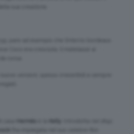
ella sua creazione.
 2.55: pare ad esempio che l’interno bordeaux
 dove Coco era cresciuta, il matelassé ai
da corsa.
nuove versioni, spesso irresistibili e sempre
egiati.
i casa
Hermès
è la
Kelly
. Introdotta nel 1892,
cock
l’ha impiegata nel suo celebre film