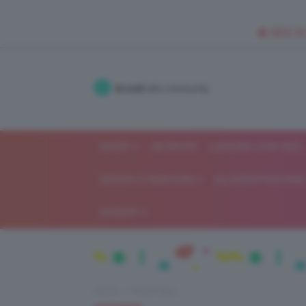
🥥 NEW IN
Accedi
alla community
SHOP
ISCRIVITI
LAVORA CON NOI
MODA E FASHION
ALIMENTAZIONE 
GOSSIP
Home
Trend Topic