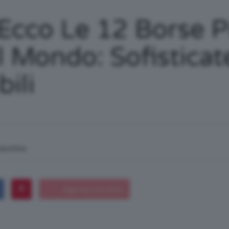
/
 Ecco Le 12 Borse P
 Mondo: Sofisticate
bili
Tutto
su
macchina
Trucco,