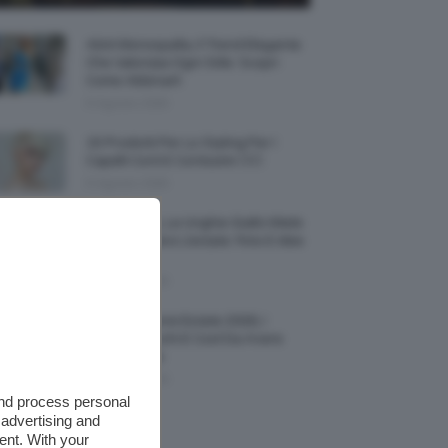
Abiti Monospalla, Il Trend Elegante
Che Valorizza Ogni Stile: Scopri
Come Abbinarli
6 Agosto 2026
15 Prodotti Per Lo Styling Per I
Capelli Corti E Cortissimi 💇🏻‍♀️
6 Agosto 2026
Honey Nails, Le Unghie Giallo Miele
Che Dominano L’estate: Foto E Idee
Nail Art
6 Agosto 2026
Vestiti Lingerie Estate 2026, I
Modelli Freschi E Cool Da Avere
Nell’armadio
6 Agosto 2026
and process personal
 advertising and
ent. With your