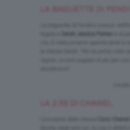
LA BAGUETTE DI FEND
La baguette di Fendi è invece, nell’
legata a
Sarah Jessica Parker
e al p
city
. È stata proprio questa serie a
la stessa Sarah:
“Per la prima volta 
regole, ovvero pagare di più per una b
desiderava!
”
Credits
LA 2.55 DI CHANEL
Concepita dalla stessa
Coco Chanel
donne negli anni 50, la 2.55 è difatti