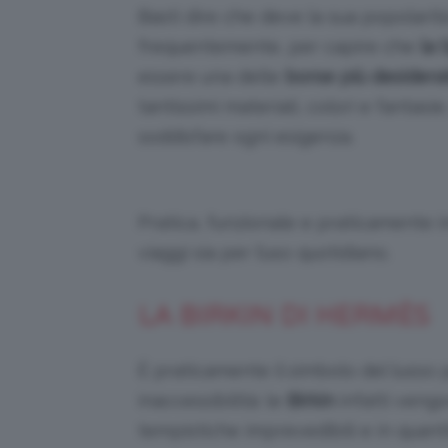
Basti dire che deve la sua popolari
frequentemente, per capire che
la 
essere una delle
borse più desidera
tantissimi materiali, colori e fantasi
soddisfare ogni esigenza.
Pratica, funzionale e praticamente in
viaggi sia per l’uso quotidiano.
LA BIRKIN DI HERMÈS
È praticamente il simbolo del lusso pe
inaccessibilità: le
Birkin
infatti vengo
tempistiche imprevedibili e in quantit