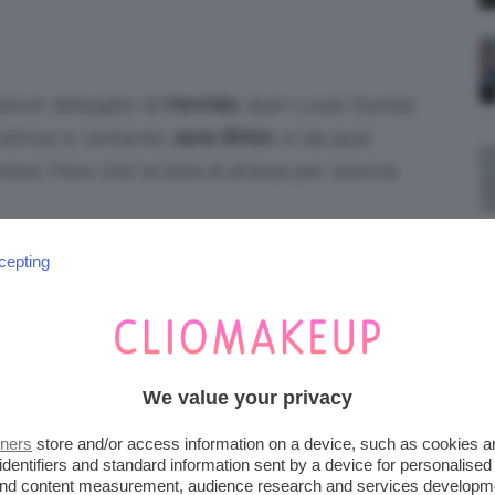
ratore delegato di
Hermès
Jean-Louis Dumas
 attrice e cantante
Jane Birkin
, e da qual
ol. Pare che la lista di attesa per averne
cepting
onare alla
principessa Diana
una borsa unica
, e ha incaricò Dior di crearne una: la borsa, in
We value your privacy
ima volta da
Lady Diana
in occasione di una
 in seguito è stata vista spesso al braccio
tners
store and/or access information on a device, such as cookies 
identifiers and standard information sent by a device for personalised
 and content measurement, audience research and services developm