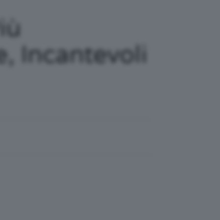
iù
, Incantevoli