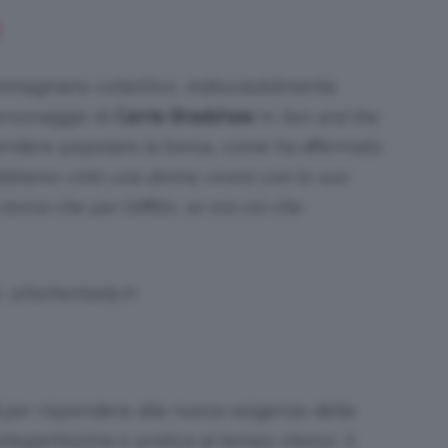
I
immaginario collettivo, indissolubilmente
ersonaggio di
Carrie Bradshaw
in
Sex and the
 rendere popolare la borsa, come ha affermato
abbiamo visto una donna vivere con le sue
orsa che per l’affitto, se era ciò che
: @fashionlady.in
per rispondere alle nuove esigenze delle
 elegantissima e pratica al tempo stesso. Il