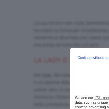
La sua storia è ben nota: l’amminist
ha creato la borsa per la bellissima
momento è diventata uno status symb
una possa arrivare fino a 6 anni.
Continue without ac
LA LADY D DI DIOR
Nel 1995, Bernadette Chirac volle d
in occasione della sua visita a Parigi
colore nero, è stata indossata la pr
mostra su Cézanne al Grand Palais, e
We and our
1731 par
data, such as unique 
della principessa.
content, advertising