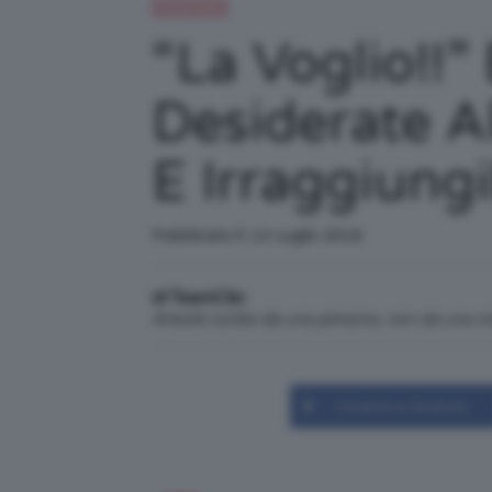
Trend Topic
“La Voglio!!”
Desiderate Al
E Irraggiungi
Pubblicato il: 12 Luglio 2016
di TeamClio
Articolo scritto da una persona, non da una 
Condividi su Facebook