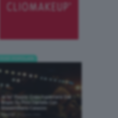
POST POPOLARI
Je So’ Pazzo: Cosa Aspettarsi Dal
Biopic Su Pino Daniele Con
Massimiliano Caiazzo
-
TeamClio
6 Agosto 2026