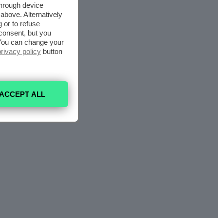
through device
above. Alternatively
 or to refuse
consent, but you
. You can change your
privacy policy
button
ACCEPT ALL