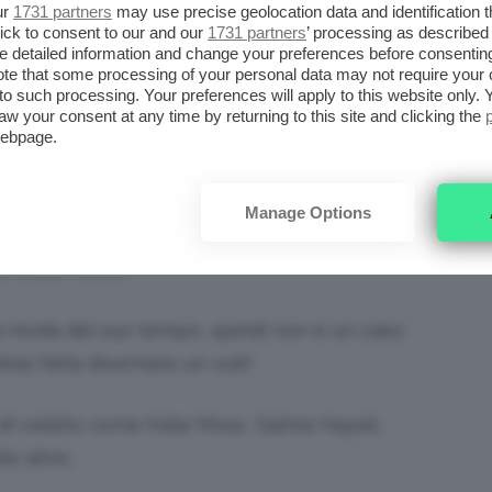
ur
1731 partners
may use precise geolocation data and identification 
ick to consent to our and our
1731 partners
’ processing as described 
Lady D abbia aumentato di 10 volte il
detailed information and change your preferences before consenting
 Dior!
te that some processing of your personal data may not require your 
t to such processing. Your preferences will apply to this website only
aw your consent at any time by returning to this site and clicking the
webpage.
successivamente uno degli accessori
Manage Options
grafata varie volte con al braccio diverse
i il suo nome.
la moda del suo tempo, quindi non è un caso
bia fatta diventare un cult!
e di celebs come Kate Moss, Salma Hayek,
e altre.