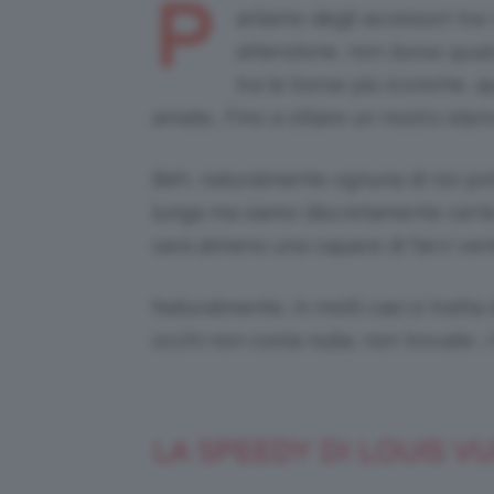
P
arliamo degli accessori tra 
attenzione, non
borse quals
tra le borse più iconiche, 
amate… Fino a stilare un nostro elen
Beh, naturalmente ognuna di noi pot
lunga ma siamo discretamente certe 
sarà almeno una capace di farvi venir
Naturalmente, in molti casi si tratta 
occhi non costa nulla, non trovate ;-
LA SPEEDY DI LOUIS V