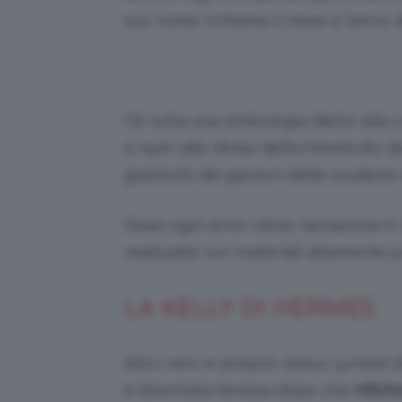
suo nome richiama il mese e l’anno d
C’è tutta una simbologia dietro alla
si ispiri alle divise dell’orfanotrofio
giubbotti dei garzoni delle scuderie 
Quasi ogni anno viene riproposta in 
realizzate con materiali altamente pr
LA KELLY DI HERMES
Altro vero e proprio
status symbol
d
è diventata famosa dopo che
Hitch