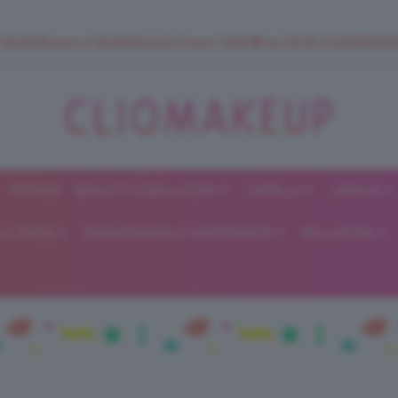
 SuperStrucco e SuperMousse Cocco Tiarè 🌺 ➡️ VAI SU CLIOMAK
FORUM
BEAUTY E BELLEZZA
CAPELLI
UNGHIE
ClioMakeUp
E DIETA
GRAVIDANZA E MATERNITÀ
RELAZIONI
Blog