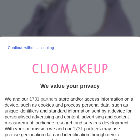
Continue without accepting
We value your privacy
REPLAY, Borsa a Spalla Donna. Prezzo: 94,80€
We and our
1731 partners
store and/or access information on a
device, such as cookies and process personal data, such as
su amazon.it
unique identifiers and standard information sent by a device for
personalised advertising and content, advertising and content
measurement, audience research and services development.
Se vi colpiscono e volete farle vostre, date uno
With your permission we and our
1731 partners
may use
precise geolocation data and identification through device
sguardo alle nuove collezioni di
borse di Calvin