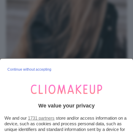
Continue without accepting
Credits: Foto di Pexels | Lina Kivaka
We value your privacy
We and our
1731 partners
store and/or access information on a
Gli
antiossidanti del mango
, come i polifenoli,
device, such as cookies and process personal data, such as
contribuiscono alla salute generale dei follicoli
unique identifiers and standard information sent by a device for