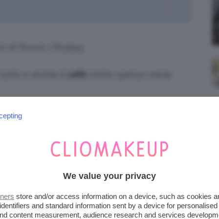
to di Pexels | Pixabay
 tutto e anche il
caffè
molto spesso viene
limentazione non c’è nessun obbligo di
cepting
 che non mangiamo solo per nutrirci. Allora
e magari non ci forniranno chi sa quale
angiamo o in questo caso beviamo perché ci
We value your privacy
alla popolazione generale, adulta e sana, per
tners
store and/or access information on a device, such as cookies 
empre al vostro medico e al dietista,
identifiers and standard information sent by a device for personalised
 and content measurement, audience research and services developm