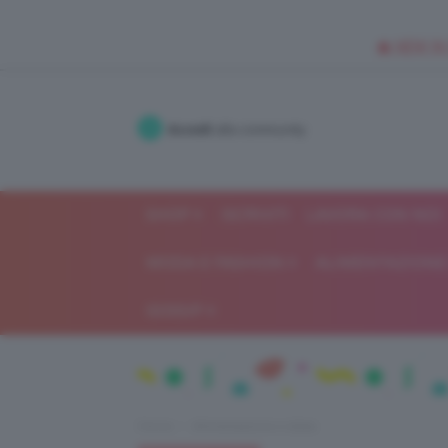
🥥 NEW IN
Accedi
alla community
SHOP
ISCRIVITI
LAVORA CON NOI
MODA E FASHION
ALIMENTAZIONE 
GOSSIP
Home
Alimentazione e dieta