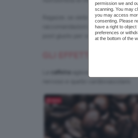
nutrizionista di riferimento.
permission we and o
scanning. You may cl
you may access more 
Ragazze, se siete delle amanti del
c
consenting. Please no
raccomandazioni per non superare l
have a right to objec
preferences or withdr
post giusto per voi! Siete pronte? In
at the bottom of the 
GLI EFFETTI DELLA CA
La
caffeina
agisce con un effetto stimo
nervoso e quello cardiovascolare.
Salva