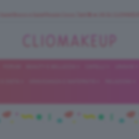
 SuperStrucco e SuperMousse Cocco Tiarè 🌺 ➡️ VAI SU CLIOMAK
FORUM
BEAUTY E BELLEZZA
CAPELLI
UNGHIE
ClioMakeUp
E DIETA
GRAVIDANZA E MATERNITÀ
RELAZIONI
Blog