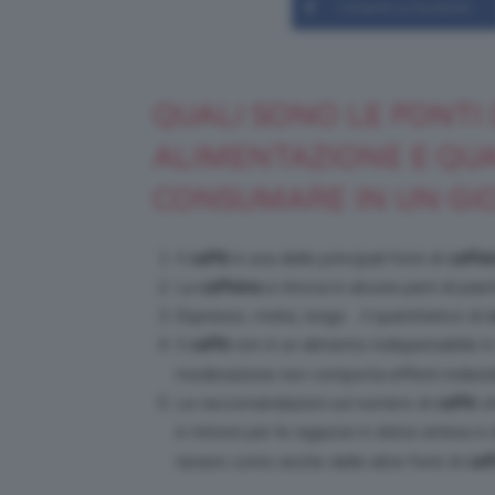
Condividi su Facebook
QUALI SONO LE FONTI
ALIMENTAZIONE E QU
CONSUMARE IN UN GI
Il
caffè
è una delle principali fonti di
caffei
La
caffeina
si ritrova in alcune parti di pian
Espresso, moka, lungo…il quantitativo di
c
Il
caffè
non è un alimento indispensabile in
moderazione non comporta effetti indesid
Le raccomandazioni sul numero di
caffè
ch
è minore per le ragazze in dolce attesa e d
tenere conto anche delle altre fonti di
caf