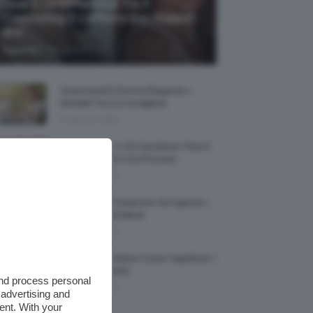
Qual È La Differenza Tra Il
Contouring E L’effetto Sun Kissed?
🌞✨
-
TeamClio
5 Agosto 2026
Smartwatch Donna Elegante, I
Modelli Tra Cui Scegliere
5 Agosto 2026
Smalto Lilla: A Chi Sta Bene, Foto E
Idee Di Nail Art Da Provare
5 Agosto 2026
Profumi Da Comprare Ad Agosto, I
Più Buoni Del Mese
5 Agosto 2026
Protezione Solare Cuoio Capelluto: I
Migliori Prodotti
and process personal
5 Agosto 2026
 advertising and
ent. With your