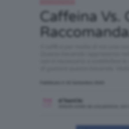
Alimentazione e dieta
Caffeina Vs.
Raccomandaz
Il caffè è per molte di noi una c
Questa bevanda rappresenta nella 
non è necessario a soddisfare le
di gustare questa bevanda. Vedia
Pubblicato il: 25 Settembre 2020
di TeamClio
Articolo scritto da una persona, no