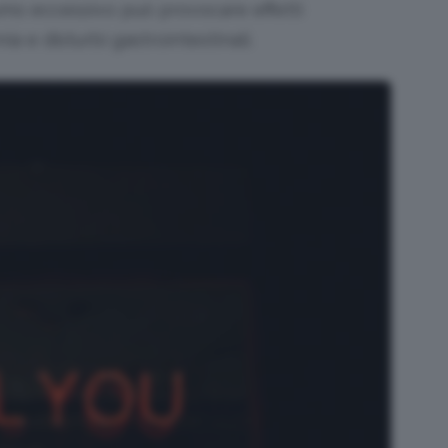
mo eccessivo può provocare effetti
ia e disturbi gastrointestinali.