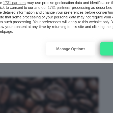
ur
1731 partners
may use precise geolocation data and identification 
ick to consent to our and our
1731 partners
’ processing as described 
detailed information and change your preferences before consenting
affè
e volete scoprire quali sono le
te that some processing of your personal data may not require your 
a quota di
caffeina
consigliata, questo è il
t to such processing. Your preferences will apply to this website only
aw your consent at any time by returning to this site and clicking the
iziamo subito!
webpage.
FFEINA
Manage Options
lante a diversi livelli, tra cui il sistema