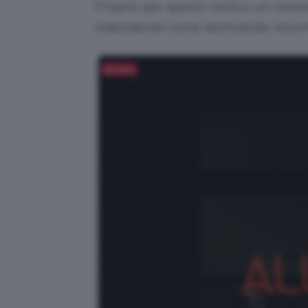
Proprio per questo motivo un consu
indesiderati come tachicardia, insonn
Salva