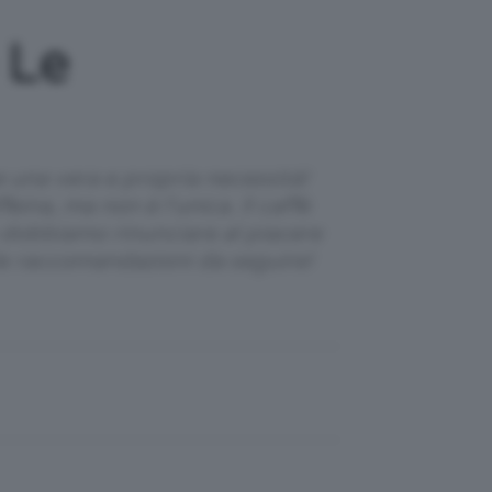
 Le
e una vera e propria necessità!
ina, ma non è l’unica. Il caffè
 dobbiamo rinunciare al piacere
le raccomandazioni da seguire!