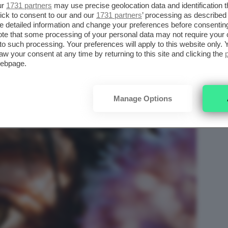
ur
1731 partners
may use precise geolocation data and identification 
ick to consent to our and our
1731 partners
’ processing as described 
ream
è un’erba officinale, la
centella asiatica
,
detailed information and change your preferences before consenting
te that some processing of your personal data may not require your 
e proprietà lenitive. Si tratta di prodotti
t to such processing. Your preferences will apply to this website only
nsibile e arrossata, che tende a mostrare per
aw your consent at any time by returning to this site and clicking the
webpage.
Manage Options