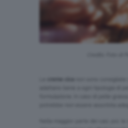
Credits: Foto di 
Le
creme cica
non sono consigliate s
adattano bene a ogni tipologia di pel
formulazione. In caso di pelle gras
potrebbe non essere assorbita ade
Nella maggior parte dei casi, poi, le