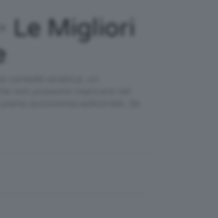
✨ Le Migliori
e
 centella asiatica, un
erché non possono mancare nel
n piena autonomia editoriale. Se