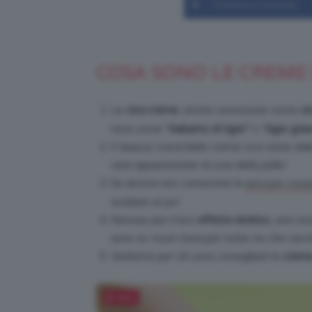
Condividi su Facebook
COSA SONO LE CREME 
Le
cica creme
, anche conosciute come
ci
nota come “
balsamo di tigre”
o “
tiger gras
Il
beauty trend
delle creme cica viene dalla
vere appassionate di cura della pelle!
Se ancora non conoscete la
skincare core
studiare un po’.
Famose per il loro
effetto lenitivo
, anti-st
sono un
must-have
per tutte noi che cerc
Vedremo per chi sono consigliate le
creme
Salva