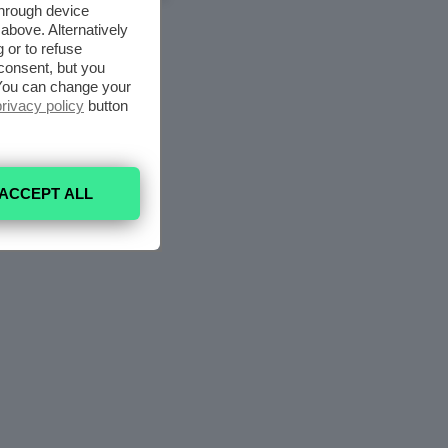
through device
above. Alternatively
 or to refuse
consent, but you
. You can change your
privacy policy
button
ACCEPT ALL