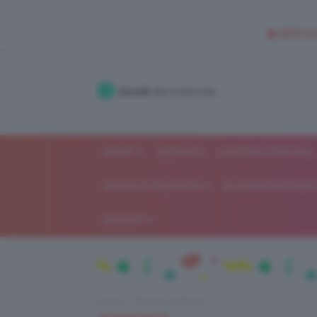
🥥 NEW IN
Accedi
alla community
SHOP
ISCRIVITI
LAVORA CON NOI
MODA E FASHION
ALIMENTAZIONE 
GOSSIP
Home
Beauty e bellezza