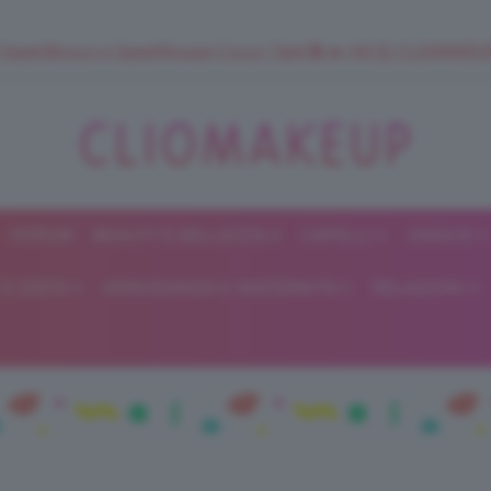
 SuperStrucco e SuperMousse Cocco Tiarè 🌺 ➡️ VAI SU CLIOMAK
FORUM
BEAUTY E BELLEZZA
CAPELLI
UNGHIE
ClioMakeUp
E DIETA
GRAVIDANZA E MATERNITÀ
RELAZIONI
Blog