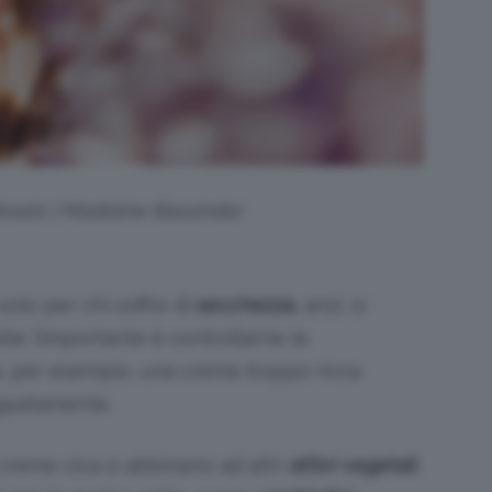
Pexels | Madeline Bassinder
olo per chi soffre di
secchezza
, anzi, si
le: l’importante è controllarne la
sa, per esempio, una crema troppo ricca
guatamente.
 creme cica si abbinano ad altri
attivi vegetali