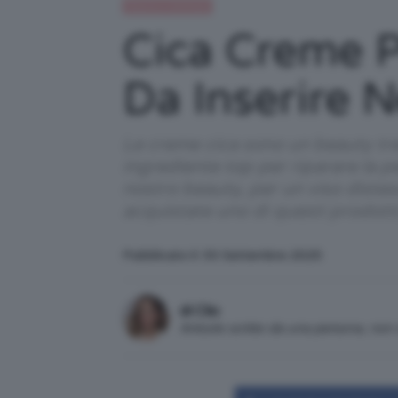
Beauty e bellezza
Cica Creme Pe
Da Inserire 
Le creme cica sono un beauty tre
ingrediente top per riparare la 
nostro beauty, per un viso distes
acquistate uno di questi prodot
Pubblicato il: 30 Settembre 2025
di Clio
Articolo scritto da una persona, no