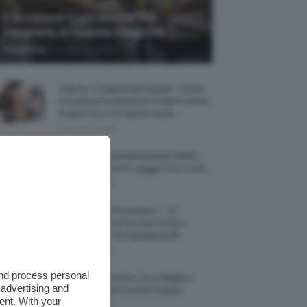
5 Accessori Casa Estate Per
Decorarla In Questa Stagione
-
Giorgia Asti
8 Agosto 2026
Allerta “Underboob Sweat”: Come
Prevenire Irritazioni E Sudore Sotto
Il Seno Con I Prodotti Giusti
8 Agosto 2026
Borse All’uncinetto Estate 2026, I
Modelli Freschi E Leggeri Da Avere
8 Agosto 2026
Creme Mani Protettive ✨ 12
Riparatrici Da Provare Contro
Secchezza E Screpolature🔝
7 Agosto 2026
and process personal
Profumi Al Limone 🍋 Le Migliori
 advertising and
Fragranze Da Provare Subito
ent. With your
7 Agosto 2026