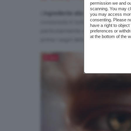
permission we and o
scanning. You may cl
L’
ingrediente alla base delle cica c
you may access more 
consenting. Please no
conosciuta in tutto il mondo per le su
have a right to objec
particolarmente adatti alla pelle se
preferences or withdr
at the bottom of the 
prima i segni dello stress.
Salva