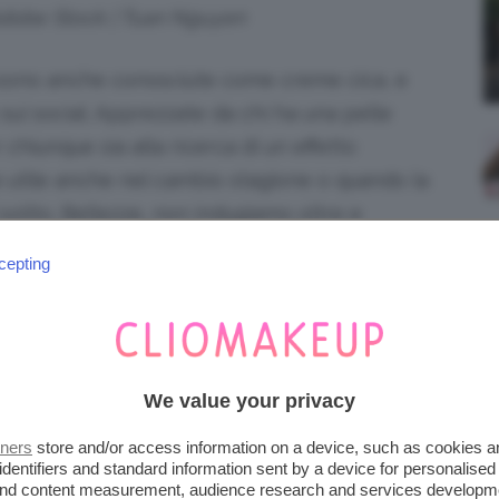
 Adobe Stock | Tuan Nguyen
ono anche conosciute come creme cica, e
ui social. Apprezzate da chi ha una pelle
 chiunque sia alla ricerca di un effetto
e utile anche nel cambio stagione o quando la
 solito. Bellezze, non indugiamo oltre e
 centella asiatica e le
migliori cica creme
da
cepting
ost!
iena autonomia editoriale. Se acquistate uno di
 una commissione.
We value your privacy
 CENTELLA ASIATICA: MILLE
tners
store and/or access information on a device, such as cookies 
identifiers and standard information sent by a device for personalised
R LA PELLE SENSIBILE
 and content measurement, audience research and services developm