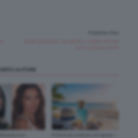
Prossimo Post
ta
Smalti primaverili, tra nail art e unghie naturali:
tutti i prossimi trend!
QUESTO AUTORE
fferenza tra il
Profumi da comprare ad Agosto, i