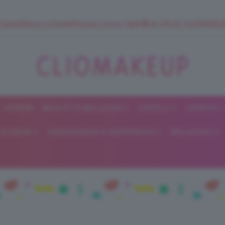
 SuperStrucco e SuperMousse Cocco Tiarè 🌺 ➡️ VAI SU CLIOMAK
FORUM
BEAUTY E BELLEZZA
CAPELLI
UNGHIE
ClioMakeUp
E DIETA
GRAVIDANZA E MATERNITÀ
RELAZIONI
Blog