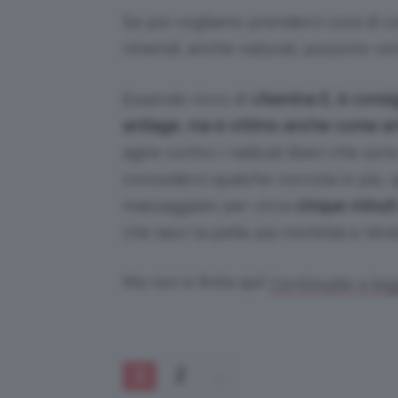
Se poi vogliamo prenderci cura di col
rimendi, anche naturali, possono ven
Essendo ricco di
vitamina E, è consig
antiage, ma è ottimo anche come an
agire contro i radicali liberi che s
concederci qualche coccola in più, q
massaggiato per circa
cinque minuti 
che lasci la pelle più morbida e idrat
Ma non è finita qui!
Continuate a leg
1
2