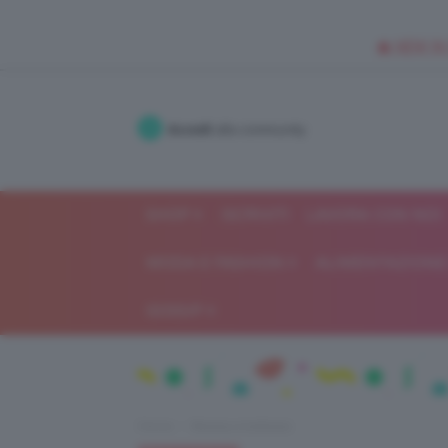
🥥 NEW IN
Accedi
alla community
SHOP
ISCRIVITI
LAVORA CON NOI
MODA E FASHION
ALIMENTAZIONE 
GOSSIP
Home
Beauty e bellezza