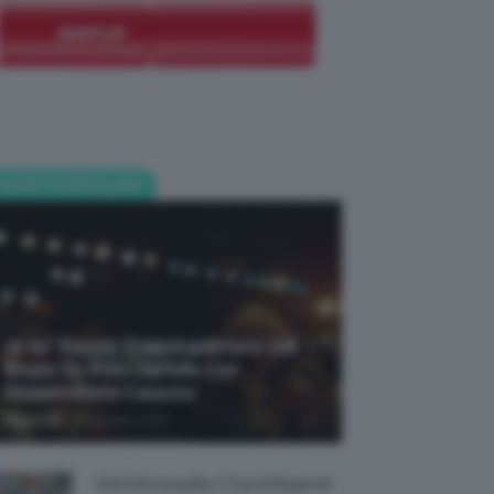
POST POPOLARI
Je So’ Pazzo: Cosa Aspettarsi Dal
Biopic Su Pino Daniele Con
Massimiliano Caiazzo
-
TeamClio
6 Agosto 2026
Abiti Monospalla, Il Trend Elegante