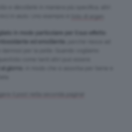
lo e décolleté in maniera più specifica, altri
irci in aiuto. Uno esempio è
.
l’olio di argan
liato in modo particolare per il suo effetto
tiossidante ed emolliente,
perché riesce ad
ono dannosi per la pelle. Quando vogliamo
uest’olio come tanti altri può essere
al giorno
, in modo che si assorba per bene e
ata.
gere il post nella seconda pagina!