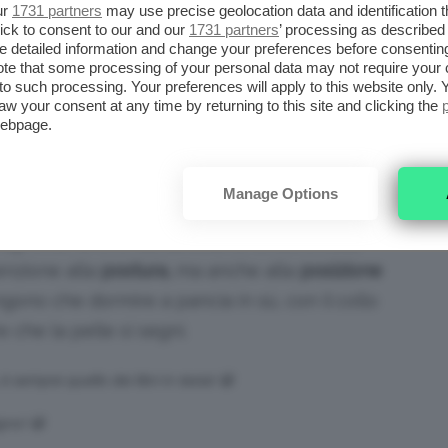
ur
1731 partners
may use precise geolocation data and identification 
ick to consent to our and our
1731 partners
’ processing as described 
detailed information and change your preferences before consenting
te that some processing of your personal data may not require your 
t to such processing. Your preferences will apply to this website only
licata più volte al giorno
se siamo al mare, o
aw your consent at any time by returning to this site and clicking the
utto l’anno, può far sì che la pelle mantenga
webpage.
ginale, e che sia meno soggetta a ‘macchiarsi’
Manage Options
rughette, anche sul décolleté, un’altra cosa
enzione alla
postura,
ma anche alla
posizione
engono che dormire a pancia in sù, con il collo
e che la pelle si segni.
 sempre quello dei libri in testa! 😀
gno! 😀