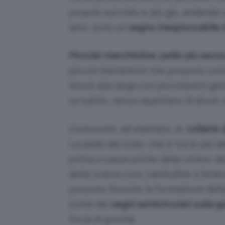
proprio sul collo e più giù, andando ve
anni, sono un
segno inequivocabile d
Piccole macchioline, pelle più secc
piccoli inestetismi che possono co
tenuti alla larga con piccolissimi ges
sa subito, senza aspettare di dover ri
Conoscete, ad esempio, le ‘
collane 
La pelle del collo, che è tra le più de
prima a causa anche dello stress, de
della scarsa cura. L’abitudine a tene
possono favorire la formazione dell
come dei
segni semicircolari sulla g
forza di gravità.