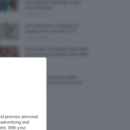
Che Valorizza Ogni Stile: Scopri
Come Abbinarli
6 Agosto 2026
15 Prodotti Per Lo Styling Per I
Capelli Corti E Cortissimi 💇🏻‍♀️
6 Agosto 2026
Honey Nails, Le Unghie Giallo Miele
Che Dominano L’estate: Foto E Idee
Nail Art
6 Agosto 2026
Vestiti Lingerie Estate 2026, I
Modelli Freschi E Cool Da Avere
Nell’armadio
6 Agosto 2026
and process personal
 advertising and
ent. With your