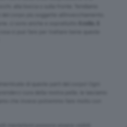
cchi, alla bocca o sulla fronte. Tendiamo
i del corpo più soggette all’invecchiamento,
one, ci sono anche e soprattutto
il collo, il
Bellezza
 cosa si può fare per trattare bene queste
e
dimenticate di queste parti del corpo! Ogni
enderci cura della nostra pelle, le lasciamo
iamo che invece potremmo fare molto con
Makeup
lti inestetismi possono essere visibili