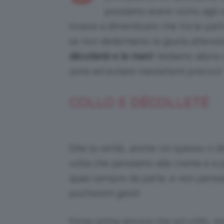
possiamo avere vicino agli o
invece a dimenticare che tra le part
se non dedichiamo la giusta attenzi
décolleté e le mani
! Vediamo allora
zone ed evitare inestetismi precoci!
COLLO E DÉCOLLETÉ
Dite la verità… anche voi spesso vi 
volta che pensiamo alle creme e a pr
quasi sempre da parte, e non pens
pochissimi gesti!
Forse prima ancora che sul volto, mo