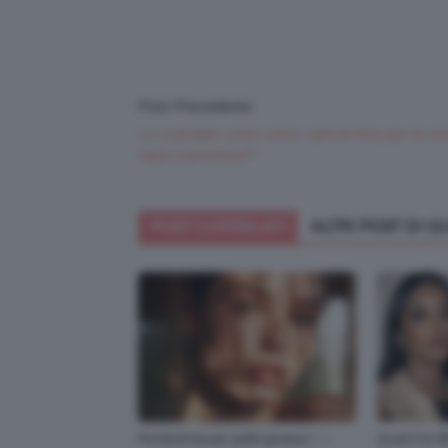
Post Precedente
Lo scandalo Lime crime: sarà la fine per la no
casa cosmetica?!
POST CORRELATI
ALTRI POST DI 
Fondotinta per pelle grassa ✨ i
Qual è la di