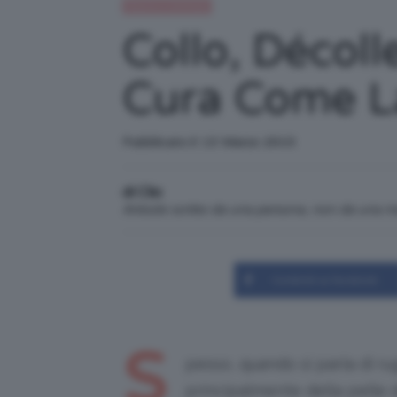
Beauty e bellezza
Collo, Décol
Cura Come La
Pubblicato il: 13 Marzo 2015
di Clio
Articolo scritto da una persona, non da una 
Condividi su Facebook
S
pesso, quando si parla di ru
principalmente della pelle d