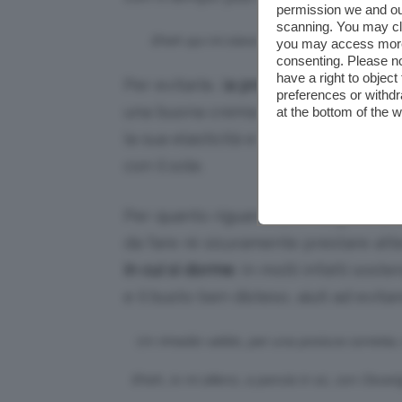
permission we and o
scanning. You may cl
Eheh qui mi stavo rosolando per benino!
you may access more 
consenting. Please no
have a right to objec
Per evitarle, l
a protezione solare app
preferences or withdr
una buona crema idratante durante t
at the bottom of the 
la sua elasticità e la sua texture ori
con il sole.
Per quanto riguarda poi i segni e le 
da fare rè sicuramente prestare att
in cui si dorme
. In molti infatti sost
e il busto ben disteso, aiuti ad evitar
Un rimedio valido, per una postura corretta, è
Eheh, io mi alleno, a pancia in sù, con Oscari