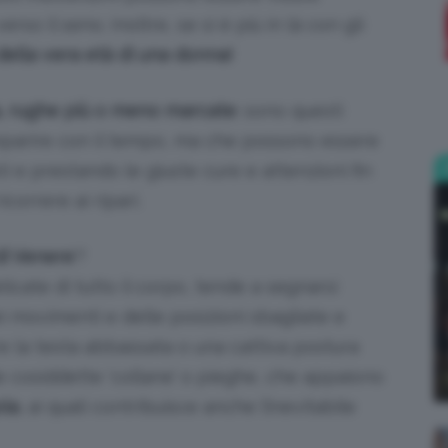
rso il seno. Inoltre, se si è più in là con gli
;)
ella vera età di una donna!
a, rughe più o meno marcate
: sono questi
mparire con il tempo, ma che possono essere
ti e prestando le giuste cure e attenzioni fin
correre ai ripari.
di Venere
‘?
licate di tutto il corpo,
tende a segnarsi
i movimenti e delle posizioni sbagliate e
re la testa abbassata o una cattiva postura
e cosiddette ‘collane’ o pieghe, che appaiono
ola
, ai quali contribuisce anche l’inevitabile