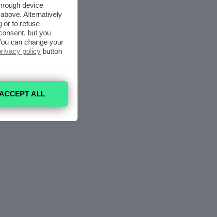
through device
above. Alternatively
 or to refuse
consent, but you
. You can change your
privacy policy
button
ACCEPT ALL