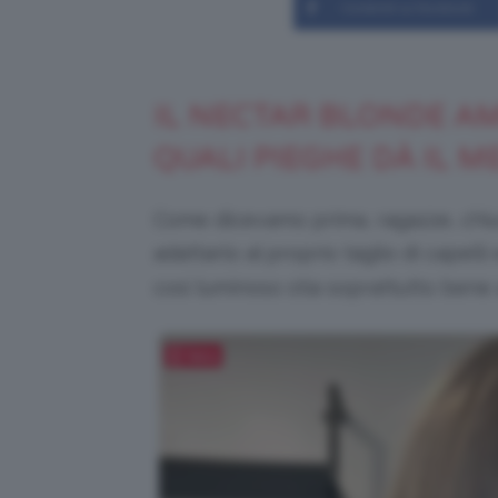
Condividi su Facebook
IL NECTAR BLONDE AMA
QUALI PIEGHE DÀ IL M
Come dicevamo prima, ragazze, chi
adattarlo al proprio taglio di capell
così luminoso stia soprattutto bene
Salva