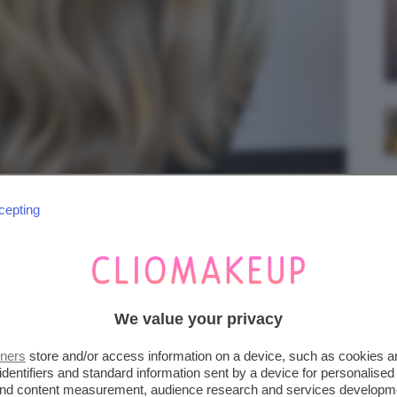
cepting
: @yourmanegirll
We value your privacy
 alla chioma di far brillare appieno le
tners
store and/or access information on a device, such as cookies 
stinguono il
biondo Nectar Blonde
. Ma quali
identifiers and standard information sent by a device for personalised
o veramente il protagonista dei nostri look?
 and content measurement, audience research and services developm