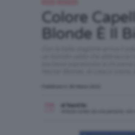
Capelli
Trend Topic
Colore Capelli
Blonde È Il 
Con la bella stagione arriva il so
un biondo caldo che abbraccia i c
sta bene soprattutto a chi parte
Nectar Blonde, di cosa si tratta, 
Pubblicato il: 28 Marzo 2022
di TeamClio
Articolo scritto da una persona, no