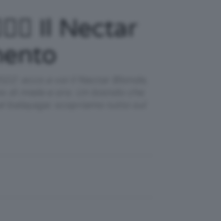
‍♀️ Il Nectar
mento
2022: ecco a voi il Nectar Blonde,
ix di miele e oro. Un biondo che
al balayage: scopriamo tutto sul