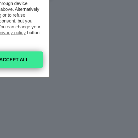
through device
above. Alternatively
 or to refuse
consent, but you
. You can change your
privacy policy
button
ACCEPT ALL