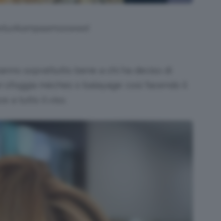
parturikampaamosweet
anno soprattutto bene a chi ha deciso di
on sfoggia mèches o balayage: così facendo il
e a tutto il viso.