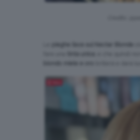
Credits: @
Le
pieghe lisce sul Nectar Blonde
st
fare una
tinta unica
, e che quindi n
biondo miele e oro
brillerà e darà luc
Salva