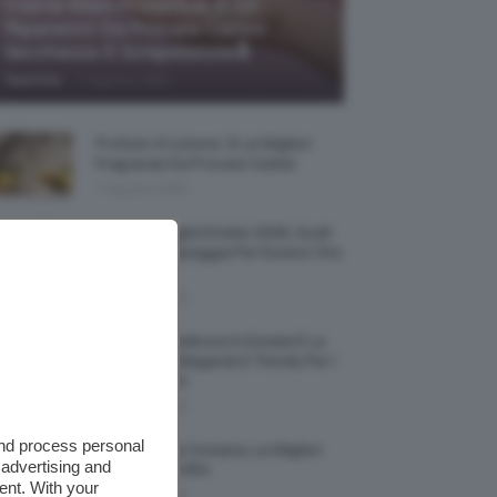
Creme Mani Protettive ✨ 12
Riparatrici Da Provare Contro
Secchezza E Screpolature🔝
-
TeamClio
7 Agosto 2026
Profumi Al Limone 🍋 Le Migliori
Fragranze Da Provare Subito
7 Agosto 2026
Borse Di Paglia Estate 2026, Quali
Portarsi In Spiaggia Per Essere Chic
E Comode
7 Agosto 2026
La French Pedicure In Estate È La
Nail Art Più Elegante E Trendy Per I
Nostri Piedini
7 Agosto 2026
and process personal
Tinta Labbra Coreana, Le Migliori
 advertising and
Da Provare ORA
ent. With your
7 Agosto 2026