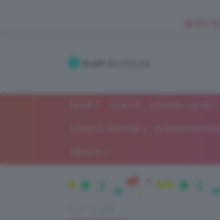
🥥 NEW IN
Accedi
alla community
SHOP
ISCRIVITI
LAVORA CON NOI
MODA E FASHION
ALIMENTAZIONE 
GOSSIP
Home
Capelli