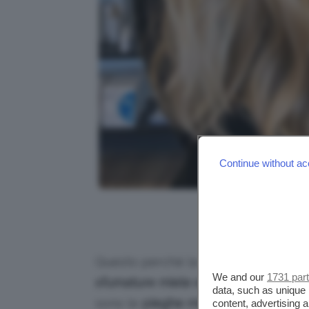
Continue without ac
Credits
Questo perché la lunghezza permette
We and our
1731 par
sfumature miele e oro
che contraddi
data, such as unique 
sono le
pieghe migliori
che lo rendon
content, advertising