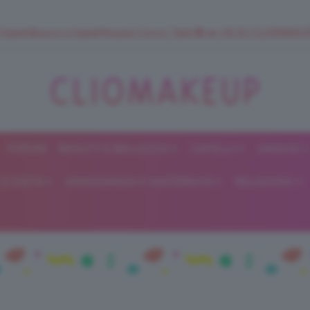
 SuperStrucco e SuperMousse Cocco Tiarè 🌺 ➡️ VAI SU CLIOMAK
FORUM
BEAUTY E BELLEZZA
CAPELLI
UNGHIE
ClioMakeUp
E DIETA
GRAVIDANZA E MATERNITÀ
RELAZIONI
Blog