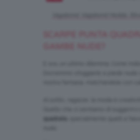
Vagabond, Vagabond Hedda, Stival
SCARPE PUNTA QUADRA
GAMBE NUDE?
E ora, un ultimo dilemma. Come ind
Dovremmo sfoggiarle a piede nudo o
nostra fantasia, matchandole con cal
Al solito, ragazze, la moda è creativi
Quello che ci sentiamo di suggerirvi 
quadrata
, specialmente quelli a fasc
nudo.