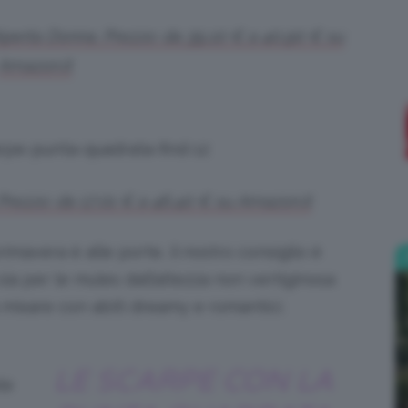
Aperta Donna. Prezzo: da 39,10 € a 40,90 € su
;)
Amazon.it
Prezzo: da 17,01 € a 46,40 € su Amazon.it
imavera è alle porte, il nostro consiglio è
 sia per le mules dall’altezza non vertiginosa
 mixare con abiti dreamy e romantici.
LE SCARPE CON LA
te