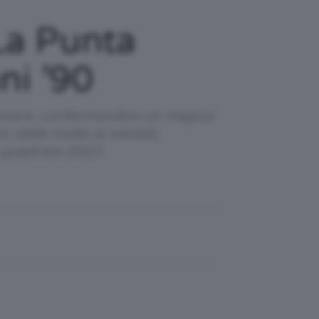
La Punta
ni ’90
restare, confermandosi un magico
i: dalle mules ai sandali,
a quadrata 2021.