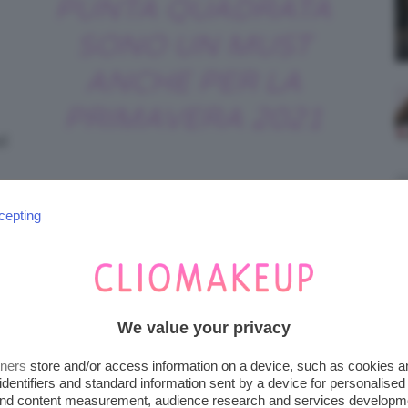
PUNTA QUADRATA
SONO UN MUST
ANCHE PER LA
PRIMAVERA 2021
d
cepting
milabesa via Instagram
We value your privacy
tners
store and/or access information on a device, such as cookies 
identifiers and standard information sent by a device for personalised
a. Prezzo: da 29,90 € a 42,10 € su Amazon.it
 and content measurement, audience research and services developm