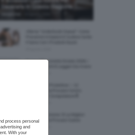
5 Accessori Casa Estate Per
Decorarla In Questa Stagione
-
Giorgia Asti
8 Agosto 2026
Allerta “Underboob Sweat”: Come
Prevenire Irritazioni E Sudore Sotto
Il Seno Con I Prodotti Giusti
8 Agosto 2026
Borse All’uncinetto Estate 2026, I
Modelli Freschi E Leggeri Da Avere
8 Agosto 2026
Creme Mani Protettive ✨ 12
Riparatrici Da Provare Contro
Secchezza E Screpolature🔝
7 Agosto 2026
Profumi Al Limone 🍋 Le Migliori
Fragranze Da Provare Subito
and process personal
 advertising and
7 Agosto 2026
ent. With your