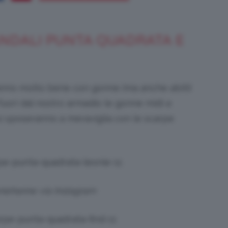
ANDALI PUNTA QUADRATA E
Bellezza
nno molto bene con gonne (ma anche abiti)
 fuori dal nostro armadio le gonne midi a
i sposeranno a meraviglia con le scarpe
e
Makeup
niehanne via Instagram