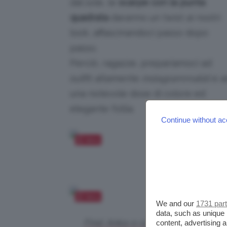
dal sole, le
scarpe con la punta
quadrata
daranno un twist ai nostri
look, affascinandoci passo dopo
passo.
Perciò, ragazze, prepariamoci ad
outfit altamente
instagrammabili
e a
una notevole dose di colore ed
elegante follia.
Continue without ac
Salva
Credits: @mi
Salva
We and our
1731 par
data, such as unique 
Find, Anka-s-1a-7, Ballerine Donn
content, advertising