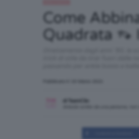
Moda e fashion
Come Abbina
Quadrata 👡 
Direttamente dagli anni ’90, le 
trick di stile da tirar fuori dalle
passando per ankle boots e ball
Pubblicato il: 16 Marzo 2021
di TeamClio
Articolo scritto da una persona, no
Condividi su Facebook