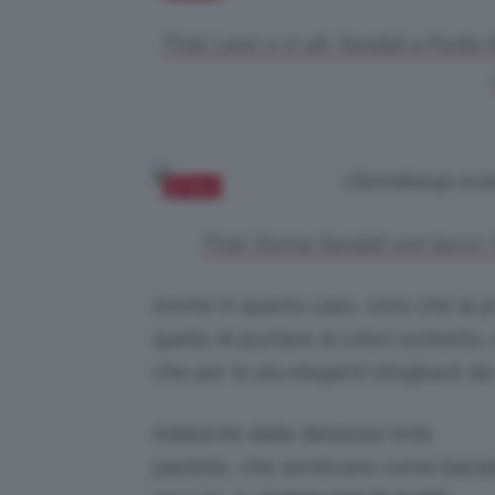
Find, Lace-s-2-46, Sandali a Punta 
Salva
Find, Donna Sandali con tacco. 
Anche in questo caso, visto che la pr
quello di puntare ai colori sorbetto,
che per le più eleganti slingback da
Addolcite dalle deliziose tinte
pastello, che sembrano come bacia