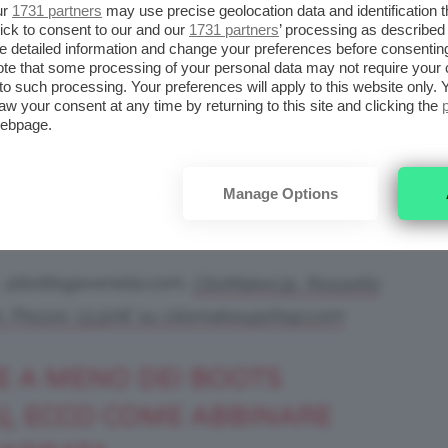
ur
1731 partners
may use precise geolocation data and identification 
ick to consent to our and our
1731 partners
’ processing as described 
di primavera, vi consigliamo di dare un
detailed information and change your preferences before consenting
te that some processing of your personal data may not require your 
tico con scarpe punta quadrata e maxi dress
t to such processing. Your preferences will apply to this website only
aw your consent at any time by returning to this site and clicking the
elicatissimo
rossetto liquido Peach Nude
webpage.
Manage Options
, @bottegaveneta.com,
ClioMakeUp, Rossetto
. Prezzo: 13,50€ su cliomakeupshop.com
E A MENO DEI BOOTS
), ECCO COME ABBINARE