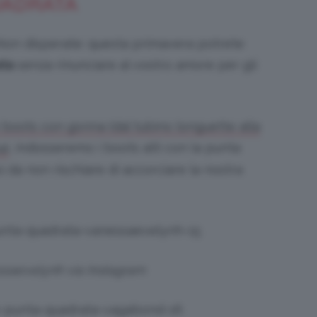
UADRATA
 Non disperate: questa primavera potrete
ata
senza rinunciare al vostro amore per gli
 boots con gonna (dal tubino longuette alla
, indosseremo i boots alti con la punta
a)
sì da non rischiare di accorciare la nostra
ssaevelynh via Instagram