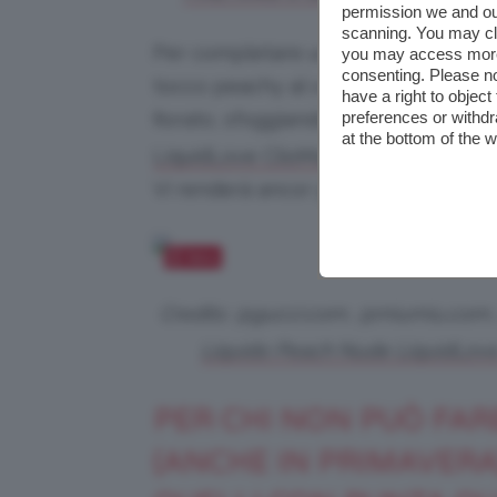
permission we and o
scanning. You may cl
Per completare un look che profuma 
you may access more 
consenting. Please no
tocco peachy al vostro outfit roman
have a right to objec
preferences or withdr
fiorato, sfoggiando sulle labbra il d
at the bottom of the 
.
LiquidLove ClioMakeUp
Vi renderà ancor più luminose.
Salva
Credits: @gucci.com, @miumiu.com
Liquido Peach Nude LiquidLove
PER CHI NON PUÒ FAR
(ANCHE IN PRIMAVERA