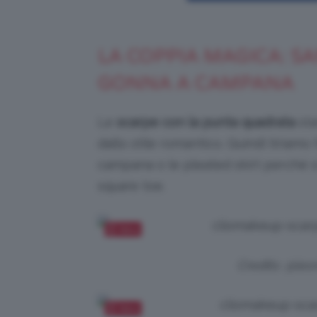
LA COPPIA MAGICA: S
GONNA A CAMPANA
Le
scarpe con la punta quadrata
sta
dallo stile romantico. Quindi tiriamo
campana o le pleated skirt perché s
square toe.
Salva
Credits: @leo
Salva