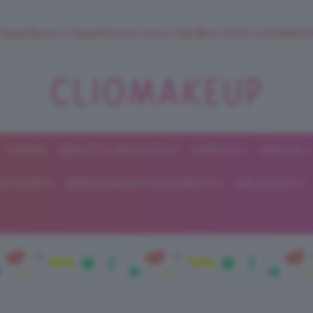
 SuperStrucco e SuperMousse Cocco Tiarè 🌺 ➡️ VAI SU CLIOMAK
FORUM
BEAUTY E BELLEZZA
CAPELLI
UNGHIE
ClioMakeUp
E DIETA
GRAVIDANZA E MATERNITÀ
RELAZIONI
Blog