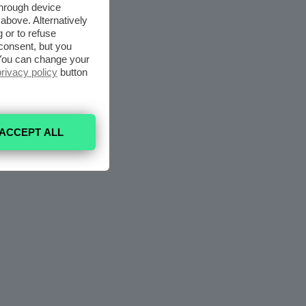
through device
above. Alternatively
 or to refuse
consent, but you
. You can change your
privacy policy
button
ACCEPT ALL