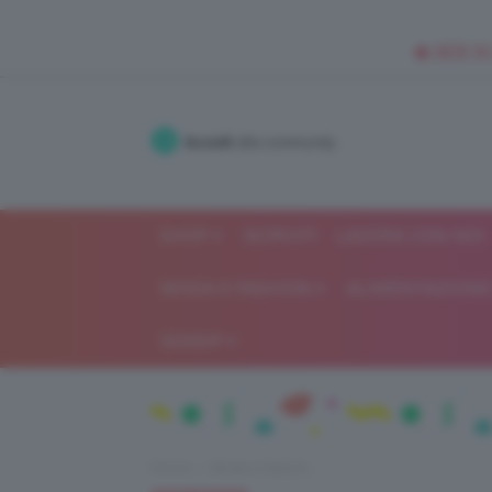
🥥 NEW IN
Accedi
alla community
SHOP
ISCRIVITI
LAVORA CON NOI
MODA E FASHION
ALIMENTAZIONE 
GOSSIP
Home
Moda e fashion