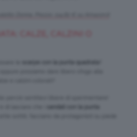
etto Donna. Prezzo: 114,82 € su Amazon.it
TA: CALZE, CALZINI O
ossare le
scarpe con la punta quadrata
?
ppure possiamo dare libero sfogo alla
ze e calzini colorati?
tà: perciò sentitevi libere di sperimentare!
è di lasciare che i
sandali con la punta
ette sottili, facciano da protagonisti su piede