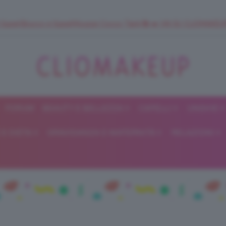
 SuperStrucco e SuperMousse Cocco Tiarè 🌺 ➡️ VAI SU CLIOMAK
FORUM
BEAUTY E BELLEZZA
CAPELLI
UNGHIE
ClioMakeUp
E DIETA
GRAVIDANZA E MATERNITÀ
RELAZIONI
Blog