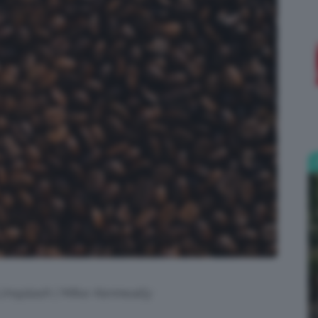
;)
 Unsplash | Mike Kenneally