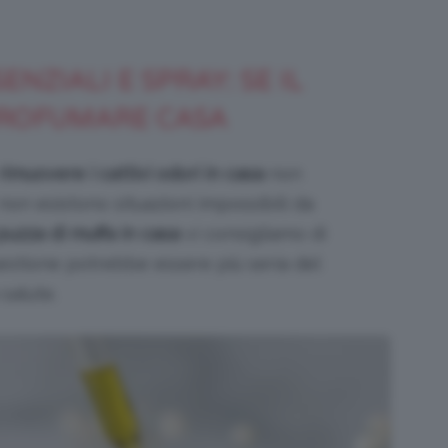
ENZIALI E SPRAY: SE IL
PROFUMARE CASA
rimuovere i cattivi odori in casa
non
non esistono situazioni impossibili da
puzza di muffa in casa
vi consigliamo di
estione potrebbe essere più seria del
salute.