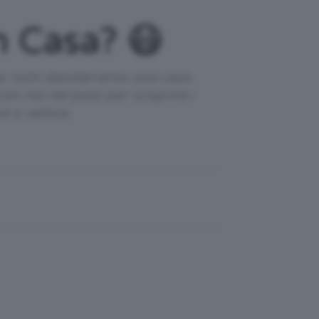
n Casa? 😷
e: tutti desideriamo una casa
on noi nel post per scoprire i
ce e veloce.