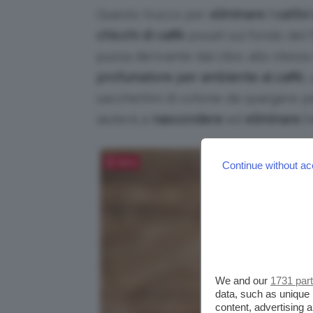
Questo trucco per
eliminare i cattivi
chicchi di caffè
posati sul fondo del f
puzza derivante dal cibo; allo stesso
profumatore per ambiente al caffè
,
sacchettini di cotone da spargere pe
aiuterà a
nascondere
ed
eliminare i 
Salva
Continue without ac
We and our
1731 par
data, such as unique 
content, advertising