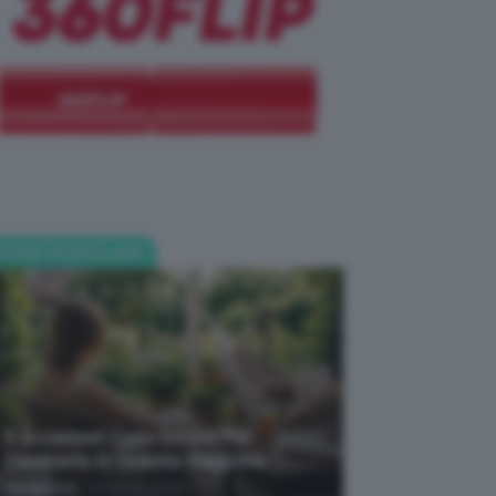
POST POPOLARI
5 Accessori Casa Estate Per
Decorarla In Questa Stagione
-
Giorgia Asti
8 Agosto 2026