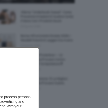
Allerta “Underboob Sweat”: Come
Prevenire Irritazioni E Sudore Sotto
Il Seno Con I Prodotti Giusti
8 Agosto 2026
Borse All’uncinetto Estate 2026, I
Modelli Freschi E Leggeri Da Avere
8 Agosto 2026
Creme Mani Protettive ✨ 12
Riparatrici Da Provare Contro
Secchezza E Screpolature🔝
7 Agosto 2026
Profumi Al Limone 🍋 Le Migliori
Fragranze Da Provare Subito
7 Agosto 2026
and process personal
 advertising and
ent. With your