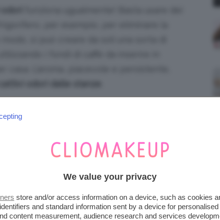
 odori
funziona ugualmente! Basta usare dei
rigorifero, per esempio, per eliminare la
 modo, si può creare da soli una sorta di
 utilizzando i fondi di caffè da inserire in
r casa. L’aroma, piacevole e persistente,
cattivi odori dalle stanze
.
cepting
We value your privacy
tners
store and/or access information on a device, such as cookies 
identifiers and standard information sent by a device for personalised
 and content measurement, audience research and services developm