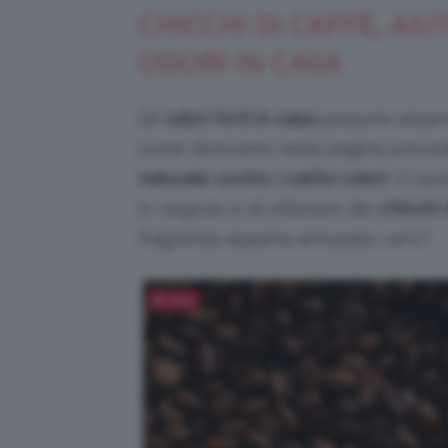
CHICCHI DI CAFFÈ, AIU
ODORI IN CASA
Gli
odori forti in casa
possono essere 
come dicevamo nella pagina precede
naturale contro i cattivi odori
. Vi sa
in negozio e di utilizzare dei
chicchi 
fragranza appena annusata, vero?
Salva