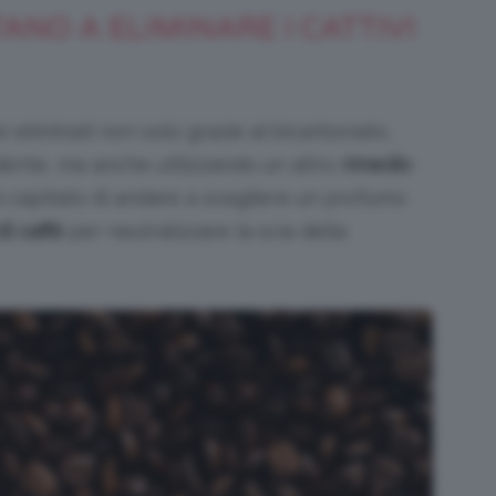
TANO A ELIMINARE I CATTIVI
Bellezza
eliminati non solo grazie al bicarbonato,
nte, ma anche utilizzando un altro
rimedio
rà capitato di andare a scegliere un profumo
di caffè
per neutralizzare la scia della
e
Makeup