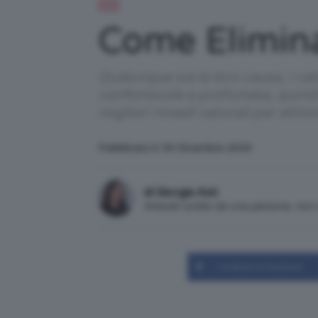
DIY
Come Eliminar
Qualunque sia la loro causa, i c
confortevole e profumata, quindi 
migliori rimedi naturali per elimin
Pubblicato il: 30 Dicembre 2023
di Giorgia Asti
Articolo scritto da una persona, no
Condividi su Facebook