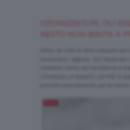
OZONIZZATORI, OLI ESS
RESTO NON BASTA A 
Infine, se tutte le altre soluzioni per
funzionano, ragazze, non disperate: 
risolvere! Certo, se il problema è la
contattare un esperto, perché la qu
previsto specialmente per la vostra 
Salva