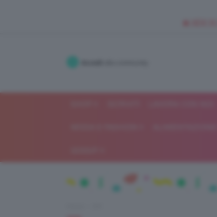
🥥 NEW IN
Accedi
alla community
SHOP
ISCRIVITI
LAVORA CON NOI
MODA E FASHION
ALIMENTAZIONE 
GOSSIP
Home
DIY