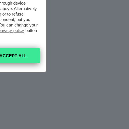
through device
above. Alternatively
 or to refuse
consent, but you
. You can change your
privacy policy
button
ACCEPT ALL