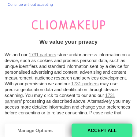
abbinate? E quali sono i vostri colori preferiti?
Continue without accepting
Raccontateci, come sempre, tutto nei
commenti. Un bacione dal TeamClio!
We value your privacy
1
2
We and our
1731 partners
store and/or access information on a
device, such as cookies and process personal data, such as
unique identifiers and standard information sent by a device for
personalised advertising and content, advertising and content
measurement, audience research and services development.
With your permission we and our
1731 partners
may use
precise geolocation data and identification through device
scanning. You may click to consent to our and our
1731
partners
’ processing as described above. Alternatively you may
access more detailed information and change your preferences
before consenting or to refuse consenting. Please note that
some processing of your personal data may not require your
consent, but you have a right to object to such processing. Your
preferences will apply to this website only. You can change
Manage Options
ACCEPT ALL
your preferences or withdraw your consent at any time by