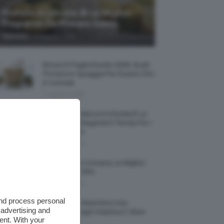
Profumi Al Limone 🍋 Le Migliori
Fragranze Da Provare Subito
-
TeamClio
7 Agosto 2026
Borse Di Paglia Estate 2026, Quali
Portarsi In Spiaggia Per Essere Chic
E Comode
7 Agosto 2026
La French Pedicure In Estate È La
Nail Art Più Elegante E Trendy Per I
Nostri Piedini
7 Agosto 2026
Tinta Labbra Coreana, Le Migliori
Da Provare ORA
7 Agosto 2026
and process personal
Recensione Maschera Viso
 advertising and
Sephora Idrogel Vitamina C Glow
ent. With your
Mask