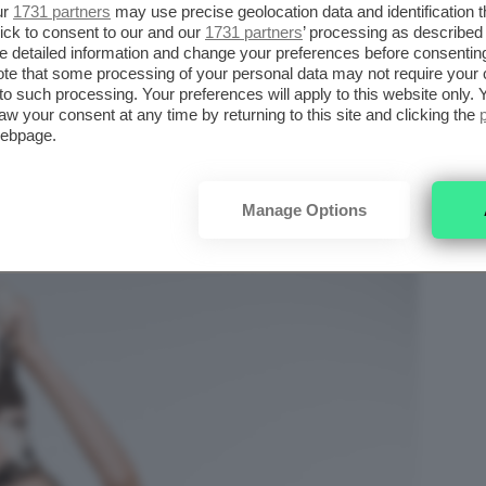
ur
1731 partners
may use precise geolocation data and identification 
ick to consent to our and our
1731 partners
’ processing as described 
 CWC
detailed information and change your preferences before consenting
te that some processing of your personal data may not require your 
t to such processing. Your preferences will apply to this website only
li o professionisti per sapere che per avere
aw your consent at any time by returning to this site and clicking the
ti principali da avere assolutamente nella
webpage.
da scegliere in base alla tipologia di
Manage Options