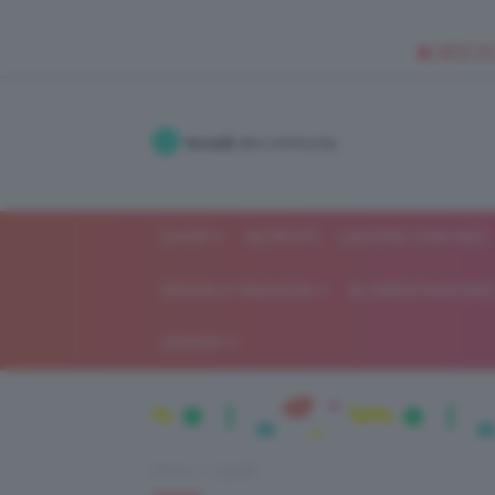
🥥 NEW IN
Accedi
alla community
SHOP
ISCRIVITI
LAVORA CON NOI
MODA E FASHION
ALIMENTAZIONE 
GOSSIP
Home
Capelli