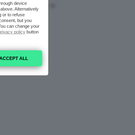
through device
above. Alternatively
 or to refuse
consent, but you
. You can change your
privacy policy
button
ACCEPT ALL