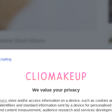
 Adobe Stock/Alliance
che mettono al centro l’efficacia dello
cepting
n questa sequenza. Le regole, si sa, sono fatte
ndenze vedono l’uso invertito dei due
tra fantasia? Allora vediamo
come lavare i
We value your privacy
iena autonomia editoriale. Se acquistate uno di
tners
store and/or access information on a device, such as cookies 
identifiers and standard information sent by a device for personalised
 una commissione.
 and content measurement, audience research and services developm