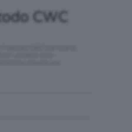
Metodo CWC
on il metodo CWC che inverte
utti i prodotti sono
 potremmo ricevere una