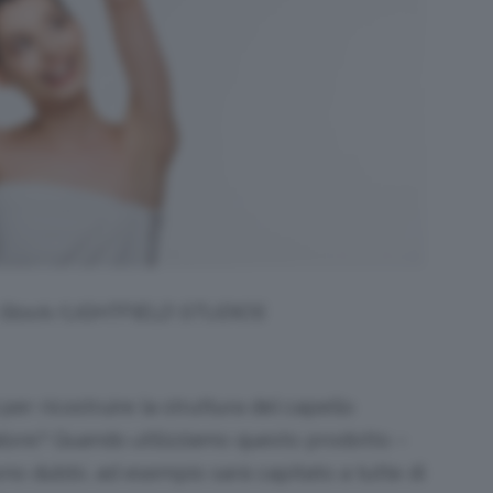
e Stock/LIGHTFIELD STUDIOS
per ricostruire la struttura del capello
alore? Quando utilizziamo questo prodotto –
no dubbi, ad esempio sarà capitato a tutte di