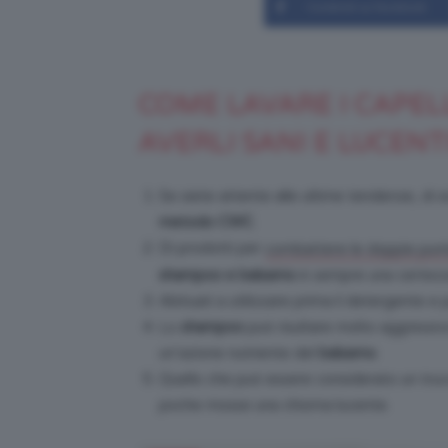
Condividi su Facebook
COME LAVARE I CAPEL
AVERLI SANI E LUCENT
Se siete attente alle ultime tendenze, di s
metodo CWC
.
Di prodotti per
combattere le doppie pun
shampoo e balsamo
è sempre una certezz
Abituati a utilizzare prima il detergente e
Lo
shampoo
può risultare molto aggressiv
un’azione nutriente del
balsamo
.
Quello che può essere considerato un trucc
poche mosse una chioma lucente.