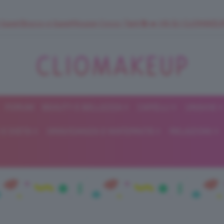
 SuperStrucco e SuperMousse Cocco Tiarè 🌺 ➡️ VAI SU CLIOMAK
FORUM
BEAUTY E BELLEZZA
CAPELLI
UNGHIE
ClioMakeUp
E DIETA
GRAVIDANZA E MATERNITÀ
RELAZIONI
Blog