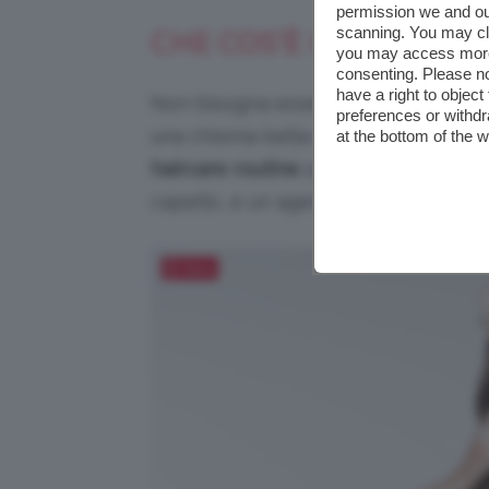
permission we and o
scanning. You may cl
CHE COS’È IL METODO
you may access more 
consenting. Please no
have a right to objec
Non bisogna essere esperte di capel
preferences or withdr
una chioma bella e luminosa i prodot
at the bottom of the 
haircare routine
sono un detergente, 
capello, e un agente protettore.
Salva