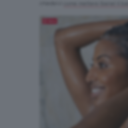
chiedervi
come mettere (bene) il b
Salva