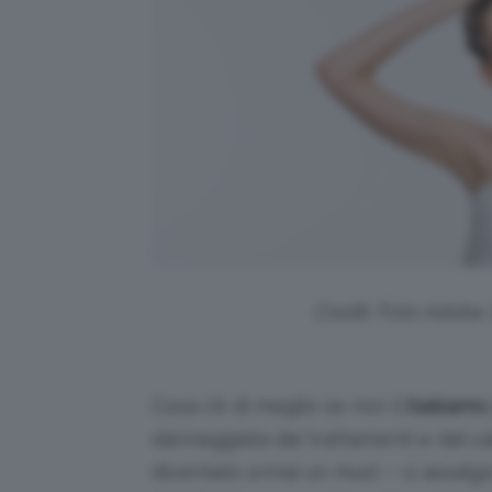
Credit: Foto Adob
Cosa c’è di meglio se non il
balsamo
danneggiata dai trattamenti e dal c
diventato ormai un must – ci assalgo