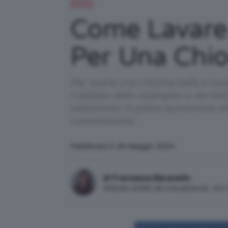
Capelli
Come Lavare 
Per Una Chiom
Per avere una chioma bella e luce
l’utilizzo dello shampoo e del ba
selezionati in piena autonomia e
commissione.
Pubblicato il: 29 Maggio 2024
di Francesca Baranello
Articolo scritto da una persona, no