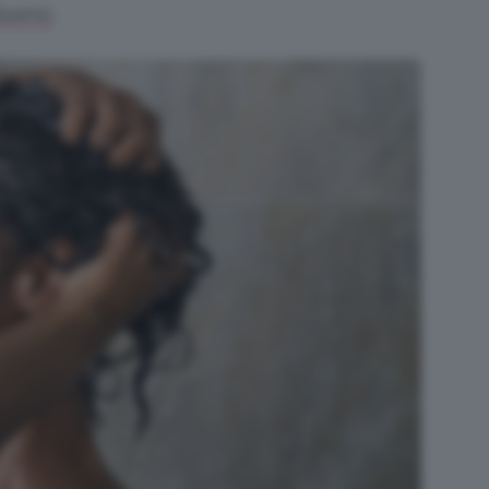
.
alsamo