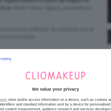
 togliere pelucchi e pallini dai maglioni di
 da te
efficaci? Allora, ragazze, preparatevi a
iena autonomia editoriale. Se acquistate uno di
 una commissione.
CHI E PALLINI DAI
cepting
TTENZIONE AL LAVAGGIO
e il lavaggio è
lana senza farla infeltrire
si formino sui nostri maglioni
pelucchi e
We value your privacy
tners
store and/or access information on a device, such as cookies 
lavaggio
, soprattutto quando ci si approccia a
identifiers and standard information sent by a device for personalised
 and content measurement, audience research and services developm