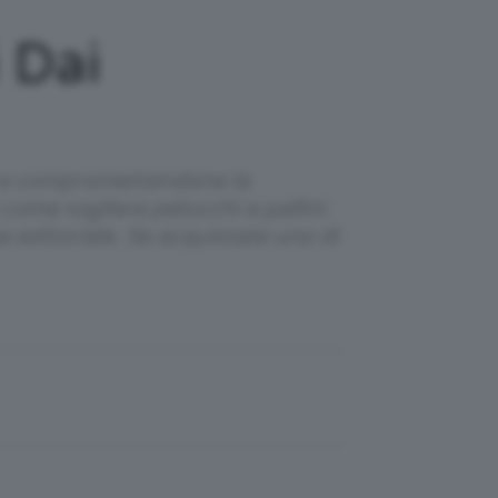
 Dai
li e compromettendone la
come togliere pelucchi e pallini
a editoriale. Se acquistate uno di