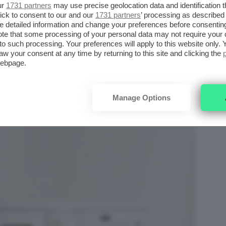
 Per prima cosa, quindi, assicuratevi di
ur
1731 partners
may use precise geolocation data and identification 
ick to consent to our and our
1731 partners
’ processing as described 
 delicati
(o quello specifico per la lana) se
detailed information and change your preferences before consenting
he se la soluzione ideale sarebbe lavarli a
te that some processing of your personal data may not require your 
t to such processing. Your preferences will apply to this website only
aw your consent at any time by returning to this site and clicking the
webpage.
Manage Options