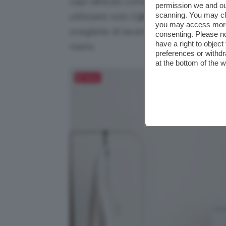
capi delicati come i maglioni in lana.
permission we and o
scanning. You may cl
utilizzare solo il
programma per i capi
you may access more 
scegliete di lavarli in lavatrice, anc
consenting. Please no
have a right to objec
mano.
preferences or withdr
at the bottom of the 
Salva