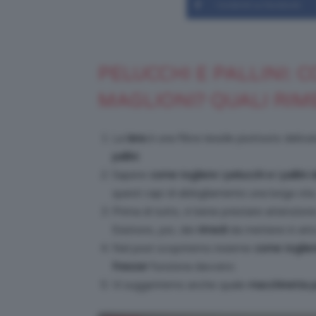
Condividi su Facebook
PELUCCHI E PALLINI: 
MAGLIONI? QUALI RIM
La
lana
è una fibra tessile piuttosto delica
pallini
.
Sapere
come togliere i pelucchi e i pallini 
questi capi di abbigliamento una lunga vita
Prima di tutto, è bene prestare attenzione
Esistono, poi, dei
rimedi
da mettere in atto
Nel post scopriremo insieme
come togliere
freezer
funziona davvero.
Vi suggeriremo anche quale
macchinetta per