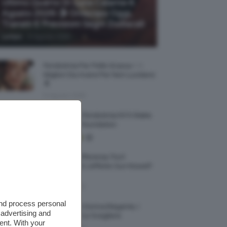
Ultimo Quarto Di Luna Calante 6
Agosto 2026 🌗 Oroscopo Oggi,
Transiti E Previsioni Segni Zodiacali
-
Lumpa
6 Agosto 2026
Fondotinta Per Pelle Grassa ✨ I
Migliori Da Avere Per Non Lucidarsi
🔝
6 Agosto 2026
Recensione Fondotinta NYX Make
Em Wonder Foundation
Qual È La Differenza Tra Il
Contouring E L’effetto Sun Kissed?
🌞✨
5 Agosto 2026
and process personal
Smartwatch Donna Elegante, I
 advertising and
Modelli Tra Cui Scegliere
ent. With your