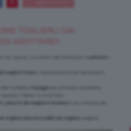
COME TOGLIERLI DAI
Bellezza
EDI ADOTTARE?
ta che, spesso, va incontro alla formazione di
pelucchi
e
e
dai maglioni di lana
è importantissimo per assicurare a
.
 alle modalità di
lavaggio
per prevenire il problema.
 quando il “danno” è ormai fatto.
 i pelucchi dai maglioni in lavatrice
e se il metodo del
Makeup
 togliere pelucchi e pallini dai maglioni
scegliere.