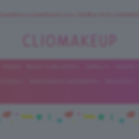
 SuperStrucco e SuperMousse Cocco Tiarè 🌺 ➡️ VAI SU CLIOMAK
FORUM
BEAUTY E BELLEZZA
CAPELLI
UNGHIE
ClioMakeUp
E DIETA
GRAVIDANZA E MATERNITÀ
RELAZIONI
Blog