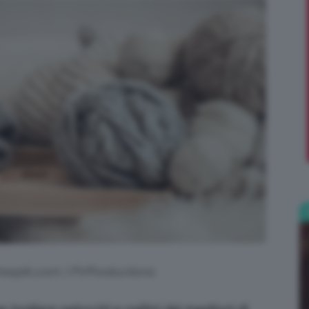
;)
Freepik.com | PVProductions