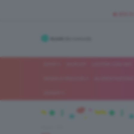
🥥 NEW IN
Accedi
alla community
SHOP
ISCRIVITI
LAVORA CON NOI
MODA E FASHION
ALIMENTAZIONE 
GOSSIP
Home
DIY