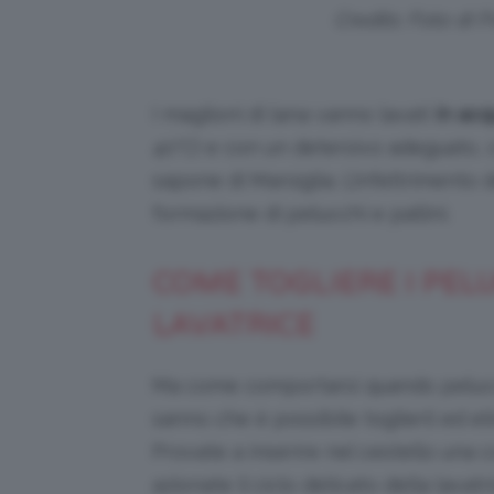
Credits: Foto di 
I maglioni di lana vanno lavati
in ac
40°C) e con un detersivo adeguato, c
sapone di Marsiglia. L’infeltrimento 
formazione di pelucchi e pallini.
COME TOGLIERE I PELU
LAVATRICE
Ma come comportarsi quando pelucchi
sanno che è possibile toglierli ed el
Provate a inserire nel cestello una
azionate il ciclo delicato della lavatr