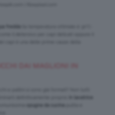
Freepik.com | Rawpixel.com
qua fredda
(la temperatura ottimale è 30°C-
ome il detersivo per capi delicati oppure il
dei capi è una delle prime cause della
CCHI DAI MAGLIONI IN
 e pallini si sono già formati? Non tutti
iminarli definitivamente proprio
in lavatrice
.
 comunissima
spugna da cucina
pulita e
ice.