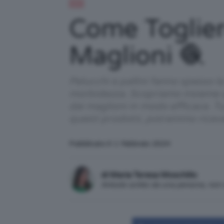
DIY
Come Togliere
Maglioni 🧶
Pelucchi e pallini fanno spesso 
morbidezza. Scopriamo insieme qua
dai maglioni in modo efficace. Tu
questi prodotti, potremmo ricev
Pubblicato il: 1 Febbraio 2024
di Maria Teresa Moschillo
Articolo scritto da una persona, no