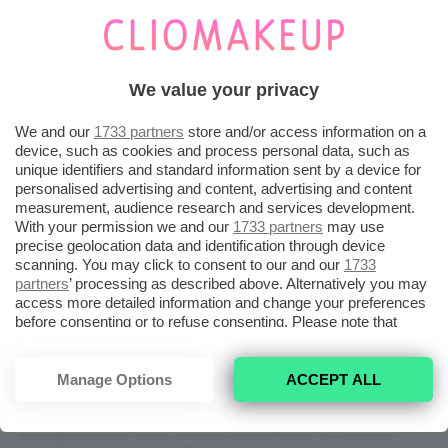
We value your privacy
We and our
1733 partners
store and/or access information on a
device, such as cookies and process personal data, such as
unique identifiers and standard information sent by a device for
personalised advertising and content, advertising and content
measurement, audience research and services development.
With your permission we and our
1733 partners
may use
precise geolocation data and identification through device
scanning. You may click to consent to our and our
1733
partners
’ processing as described above. Alternatively you may
access more detailed information and change your preferences
Credits: Foto di Unsplash | Mor Shani
before consenting or to refuse consenting. Please note that
some processing of your personal data may not require your
consent, but you have a right to object to such processing. Your
Il ruolo attivo di ogni individuo è evidente
preferences will apply to this website only. You can change
Manage Options
ACCEPT ALL
anche nel
Karma collettivo
, che si lega dunque
your preferences or withdraw your consent at any time by
returning to this site and clicking the
privacy policy
button at the
alle persone che vivono intorno a noi (ecco
bottom of the webpage.