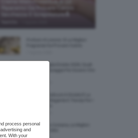
Creme Mani Protettive ✨ 12
Riparatrici Da Provare Contro
Secchezza E Screpolature🔝
-
TeamClio
7 Agosto 2026
Profumi Al Limone 🍋 Le Migliori
Fragranze Da Provare Subito
7 Agosto 2026
Borse Di Paglia Estate 2026, Quali
Portarsi In Spiaggia Per Essere Chic
E Comode
7 Agosto 2026
La French Pedicure In Estate È La
Nail Art Più Elegante E Trendy Per I
Nostri Piedini
7 Agosto 2026
and process personal
Tinta Labbra Coreana, Le Migliori
 advertising and
Da Provare ORA
ent. With your
7 Agosto 2026