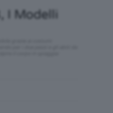
 I Modelli
bile grazie ai costumi
ando per i due pezzi e gli abiti da
pire il corpo in spiaggia: