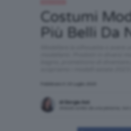
Moda e fashion
Costumi Mode
Più Belli Da
Modellare la silhouette o avere 
modellanti. Prodotti in diversi mo
bagno, promettono di diventare pr
scopriamo i modelli estate 2023 p
Pubblicato il: 19 Luglio 2023
di Giorgia Asti
Articolo scritto da una persona, no