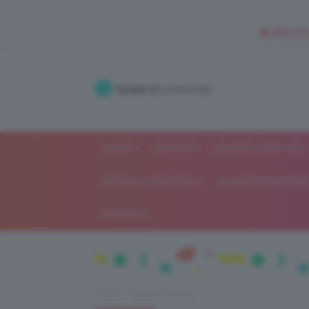
🥥 NEW IN
Accedi
alla community
SHOP
ISCRIVITI
LAVORA CON NOI
MODA E FASHION
ALIMENTAZIONE 
GOSSIP
Home
Moda e fashion