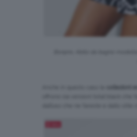
Bonprix, Abito da bagno modella
Anche in questo caso le
collezioni 
offrono sia versioni total black che 
dall’uso che ne fareste e dallo stile 
Salva