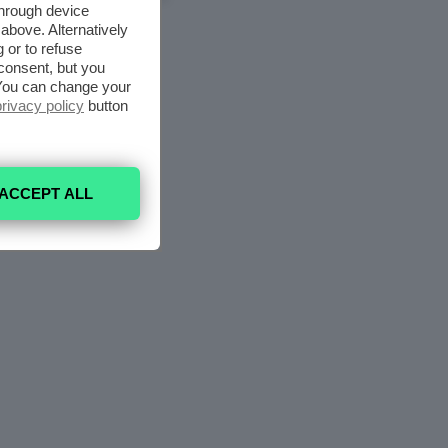
through device
above. Alternatively
 or to refuse
consent, but you
. You can change your
privacy policy
button
ACCEPT ALL