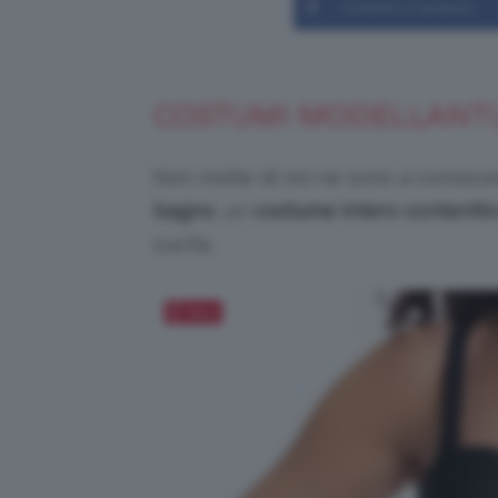
Condividi su Facebook
COSTUMI MODELLANTI,
Non molte di noi ne sono a conosce
bagno
, un
costume intero conteniti
cucita.
Salva