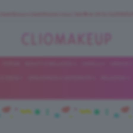
 SuperStrucco e SuperMousse Cocco Tiarè 🌺 ➡️ VAI SU CLIOMAK
FORUM
BEAUTY E BELLEZZA
CAPELLI
UNGHIE
ClioMakeUp
E DIETA
GRAVIDANZA E MATERNITÀ
RELAZIONI
Blog