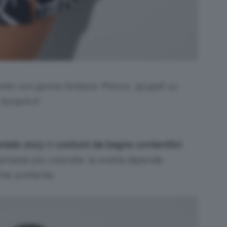
nte con gonna fantasia. Prezzo: 39,99€ su
bonprix.it
estate 2023
di
costumi da bagno contenitivi
fantasie più colorate: la scelta dipende
che preferite.