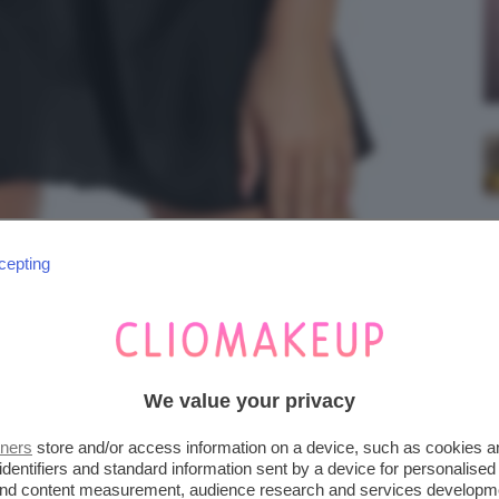
cepting
o modellante intero con gonnella. Prezzo: da
 su amazon.it
We value your privacy
 addosso, utile se ci piace l’idea di costruire
tners
store and/or access information on a device, such as cookies 
per esempio se vogliamo trattenerci sul
identifiers and standard information sent by a device for personalised
 and content measurement, audience research and services developm
.