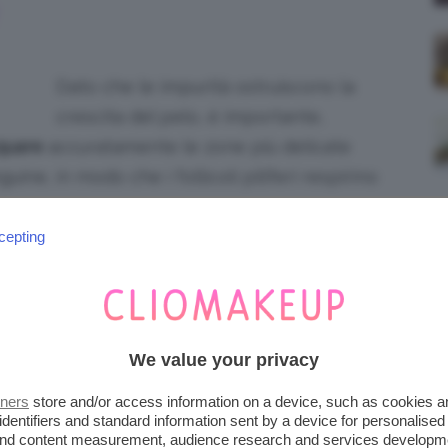
Dato che le impurità ostruiscono la
crescita del pelo, è importante,
quare
accuratamente le zone più delicate
ine, in modo che i follicoli piliferi respirino
cepting
NCARNITI: COME FARE?
carniti sarebbe quello di lasciarli crescere
i. Ok, soluzione abbastanza inutile eheh. Una
We value your privacy
ne dei peli incarniti è proprio la
depilazione,
tners
store and/or access information on a device, such as cookies 
o, cosa possiamo fare per scongiurare la
identifiers and standard information sent by a device for personalised
 and content measurement, audience research and services developm