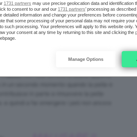
ur
1731 partners
may use precise geolocation data and identification 
ick to consent to our and our
1731 partners
’ processing as described 
detailed information and change your preferences before consenting
ottare tecniche molto aggressive e non
te that some processing of your personal data may not require your 
diamo, in base ai diversi metodi, qual è il
t to such processing. Your preferences will apply to this website only
aw your consent at any time by returning to this site and clicking the
inuire il rischio della formazione di peli
webpage.
Manage Options
il
rasoio,
non fate l’errore di usarlo appena
lo in un secondo momento quando la pelle è
ontribuisce in parte a rimuovere la pelle
e, e quindi a far emergere i peli non ancora