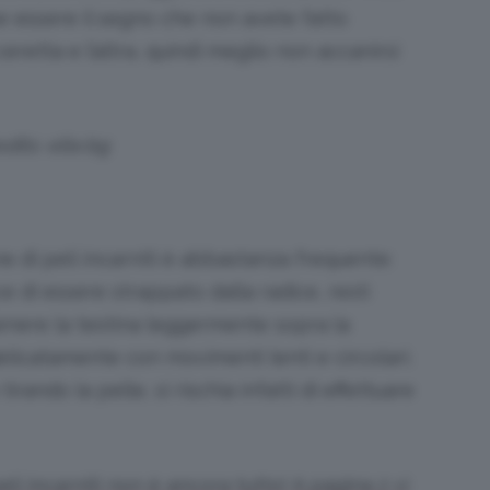
be essere il segno che non avete fatto
etta e l’altra, quindi meglio non accanirsi
dits: elle.bg
e di peli incarniti è abbastanza frequente:
ce di essere strappato dalla radice, resti
tenere la testina leggermente sopra la
elicatamente con movimenti lenti e circolari.
rando la pelle, si rischia infatti di effettuare
li incarniti non è ancora tutto! A pagina 2 vi