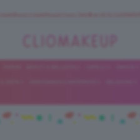
 SuperStrucco e SuperMousse Cocco Tiarè 🌺 ➡️ VAI SU CLIOMAK
FORUM
BEAUTY E BELLEZZA
CAPELLI
UNGHIE
ClioMakeUp
E DIETA
GRAVIDANZA E MATERNITÀ
RELAZIONI
Blog