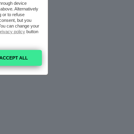
through device
above. Alternatively
 or to refuse
consent, but you
. You can change your
privacy policy
button
ACCEPT ALL