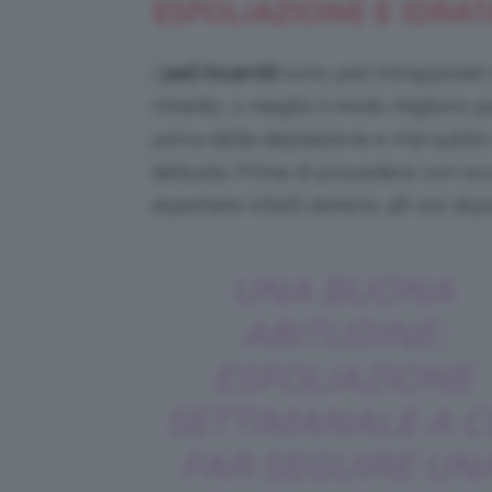
ESFOLIAZIONE E IDRA
I
peli incarniti
sono peli intrappolati s
rimedio, o meglio il modo migliore pe
prima
della depilazione e mai subito
delicata. Prima di procedere con sc
aspettare infatti almeno 48 ore dopo
UNA BUONA
ABITUDINE:
ESFOLIAZIONE
SETTIMANALE A C
FAR SEGUIRE UN