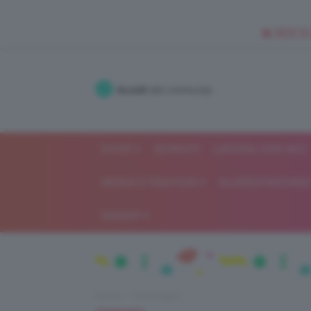
🥥 NEW IN
Accedi
alla community
SHOP
ISCRIVITI
LAVORA CON NOI
MODA E FASHION
ALIMENTAZIONE 
GOSSIP
Home
Trend Topic