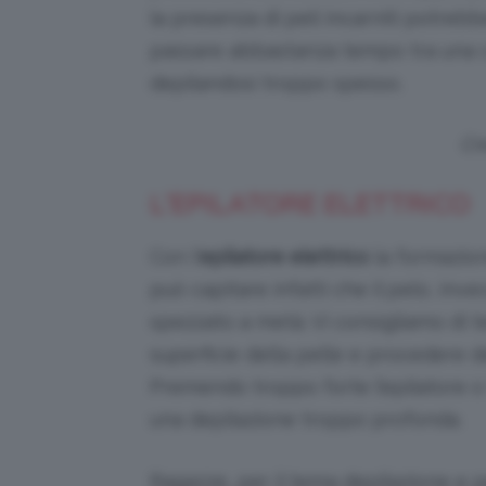
la presenza di peli incarniti potreb
passare abbastanza tempo tra una cer
depilandosi troppo spesso.
Cre
L’EPILATORE ELETTRICO
Con l’
epilatore elettrico
la formazion
può capitare infatti che il pelo, inve
spezzato a metà. Vi consigliamo di 
superficie della pelle e procedere d
Premendo troppo forte l’epilatore o ti
una depilazione troppo profonda.
Ragazze, per il tema depilazione e pe