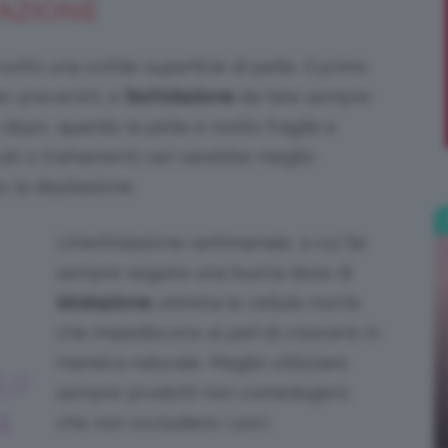
TAZIONE
;)
otto una sottile superficie di pelle. Il primo
r prevenirli, è
l’esfoliazione
da fare sempre
 dopo, quando la pelle è molto fragile e
rub o trattamenti vari sarebbe meglio
 la depilazione.
Un’esfoliazione settimanale, a cui far
sempre seguire una buona dose di
idratazione,
elimina le cellule morte
che impediscono ai peli di crescere in
maniera naturale. Meglio utilizzare
UI
sempre prodotti non comedogeni,
A
che non occludano i pori.