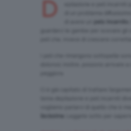
D
epilazione e peli incarniti
di un problema diffusissim
di avere un
pelo incarnito.
guardarci le gambe per scovare gli o
peli che, invece di crescere corretta
I peli che rimangono sottopelle sono 
dolorosi; inoltre, possono arrivare a
peggiora.
Ci è già capitato di trattare l’argome
tema depilazione e peli incarniti di
vogliamo parlarvi di quello che è me
liscissima
. Leggete sotto per saperne