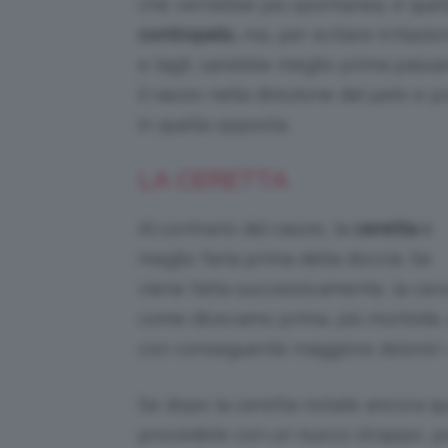
che verrebbe più spontanea, è quel
contropelo,
ma, per evitare irritazion
e tagli, sarebbe meglio prima passa
il rasoio nella direzione del pelo e p
in quella opposta.
LA CERETTA
Al contrario del rasoio, la
ceretta
è
meglio farla prima della doccia. Se
viene fatta successivamente, la cera
come dicevamo prima, più morbida, e 
con conseguente maggiore dolore!
Se dopo la ceretta notate ancora qu
procedete con un nuovo strappo, pot