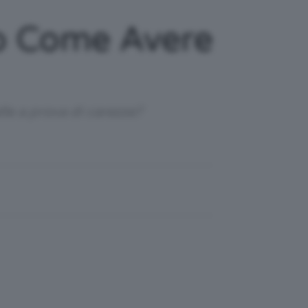
cco Come Avere
elle a prova di carezze?