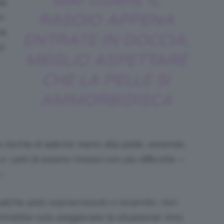
MAI USARE IL
la
RASOIO APPENA
i
re
ENTRATE IN DOCCIA;
oi
MEGLIO ASPETTARE
CHE LA PELLE SI
AMMORBIDISCA
 rischia di aderire meno alla pelle, essendo,
i peli di essere rimossi con più difficoltà —
—.
alche pelo sopravvissuto o incarnito, non
rebbe solo peggiorare la situazione! Anzi,