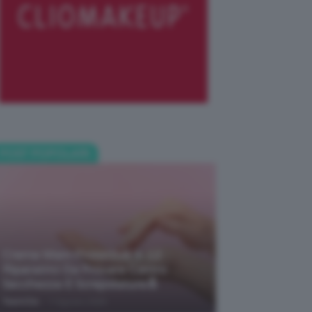
POST POPOLARI
Creme Mani Protettive ✨ 12
Riparatrici Da Provare Contro
Secchezza E Screpolature🔝
-
TeamClio
7 Agosto 2026