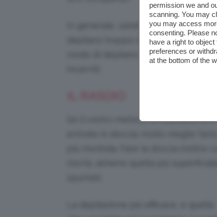
permission we and o
scanning. You may cl
you may access more 
In generale, sarebbe meglio non ad
consenting. Please no
depilarsi troppo di frequente. Ora ve
have a right to objec
preferences or withdr
modo di depilarsi più corretto per dim
at the bottom of the 
incarniti.
IL RASOIO
Se il vostro metodo di depilazione è 
entrate in doccia; molto meglio far
più morbida. Fare la doccia inoltre c
morta, almeno quella più superficial
spuntati.
La depilazione più efficace, e quella