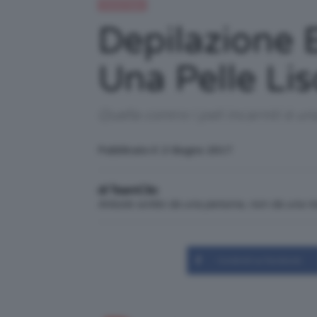
Trend Topic
Depilazione E
Una Pelle Lis
Quella contro i peli incarniti è un
Pubblicato il: 2 Giugno 2017
di TeamClio
Articolo scritto da una persona, non da una 
Condividi su Facebook