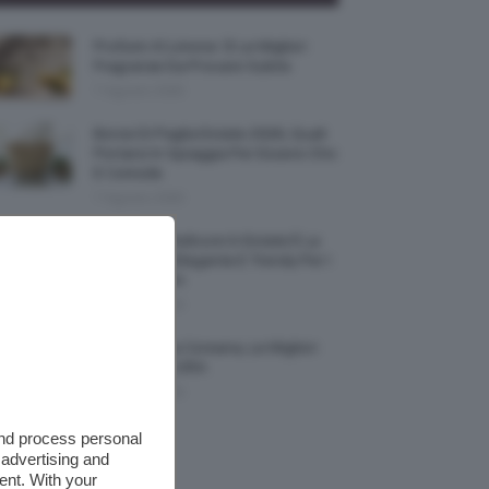
Profumi Al Limone 🍋 Le Migliori
Fragranze Da Provare Subito
7 Agosto 2026
Borse Di Paglia Estate 2026, Quali
Portarsi In Spiaggia Per Essere Chic
E Comode
7 Agosto 2026
La French Pedicure In Estate È La
Nail Art Più Elegante E Trendy Per I
Nostri Piedini
7 Agosto 2026
Tinta Labbra Coreana, Le Migliori
Da Provare ORA
7 Agosto 2026
and process personal
 advertising and
ent. With your