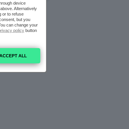
through device
above. Alternatively
 or to refuse
consent, but you
. You can change your
privacy policy
button
ACCEPT ALL