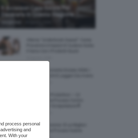
5 Accessori Casa Estate Per
Decorarla In Questa Stagione
-
Giorgia Asti
8 Agosto 2026
Allerta “Underboob Sweat”: Come
Prevenire Irritazioni E Sudore Sotto
Il Seno Con I Prodotti Giusti
8 Agosto 2026
Borse All’uncinetto Estate 2026, I
Modelli Freschi E Leggeri Da Avere
8 Agosto 2026
Creme Mani Protettive ✨ 12
Riparatrici Da Provare Contro
Secchezza E Screpolature🔝
7 Agosto 2026
and process personal
Profumi Al Limone 🍋 Le Migliori
 advertising and
Fragranze Da Provare Subito
ent. With your
7 Agosto 2026