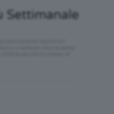
 Settimanale
eccessivamente restrittiva?
assica, e vediamo cosa ne pensa
el 2006 (e perchè ha smesso di