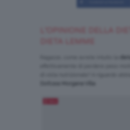
Condividi su Facebook
L’OPINIONE DELLA DIE
DIETA LEMME
Ragazze, come avrete intuito la
die
effettivamente di perdere peso mol
di vista nutrizionale? A riguardo abb
Dott.ssa Morgana Villa
.
Salva