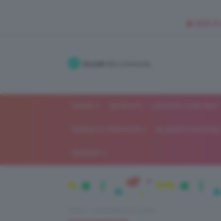
🥥 NEW IN
Accedi
alla community
SHOP
ISCRIVITI
LAVORA CON NOI
MODA E FASHION
ALIMENTAZIONE 
GOSSIP
Home
Alimentazione e dieta