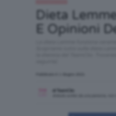
Alimentazione e dieta
Dieta Lemme
E Opinioni De
La dieta Lemme funziona verament
Scopriamo tutto sulla dieta Lemm
la dietista del TeamClio. Trovere
seguirla).
Pubblicato il: 1 Giugno 2021
di TeamClio
Articolo scritto da una persona, no