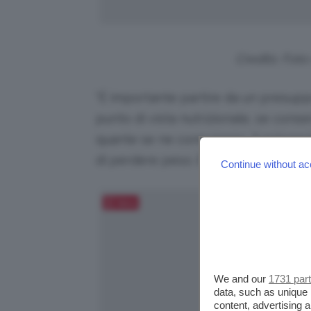
Credits: Foto
“È importante partire da un presuppo
punto di vista nutrizionale, se cons
quante se ne consumano, funzionerà
di perdere peso. È il concetto di
defi
Continue without ac
Salva
We and our
1731 par
data, such as unique 
content, advertising