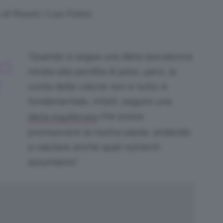
 di Pexels | Lisa Fotios
“Quando si segue una dieta ipocalorica
O,
mirata alla perdita di peso, però, la
E
conta delle calorie non è tutto: è
fondamentale, infatti, seguire una
che possa
dieta equilibrata
promuovere la nostra salute, andando
a valutare anche quali nutrienti
assumiamo.”