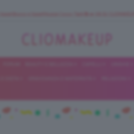
 SuperStrucco e SuperMousse Cocco Tiarè 🌺 ➡️ VAI SU CLIOMAK
FORUM
BEAUTY E BELLEZZA
CAPELLI
UNGHIE
ClioMakeUp
E DIETA
GRAVIDANZA E MATERNITÀ
RELAZIONI
Blog