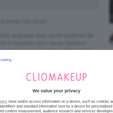
 di Pexels | Ella Olsson
sto: qualunque dieta, anche squilibrata dal
ente di assumere meno calorie rispetto a
, nel senso che permetterà effettivamente
cit calorico
.”
cepting
We value your privacy
tners
store and/or access information on a device, such as cookies 
identifiers and standard information sent by a device for personalised
 and content measurement, audience research and services developm